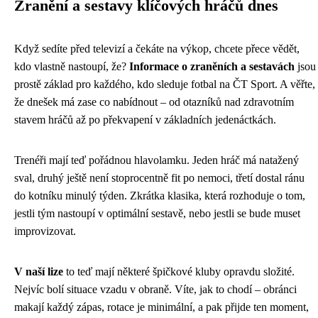
Zranění a sestavy klíčových hráčů dnes
Když sedíte před televizí a čekáte na výkop, chcete přece vědět,
kdo vlastně nastoupí, že?
Informace o zraněních a sestavách
jsou
prostě základ pro každého, kdo sleduje fotbal na ČT Sport. A věřte,
že dnešek má zase co nabídnout – od otazníků nad zdravotním
stavem hráčů až po překvapení v základních jedenáctkách.
Trenéři mají teď pořádnou hlavolamku. Jeden hráč má natažený
sval, druhý ještě není stoprocentně fit po nemoci, třetí dostal ránu
do kotníku minulý týden. Zkrátka klasika, která rozhoduje o tom,
jestli tým nastoupí v optimální sestavě, nebo jestli se bude muset
improvizovat.
V naší lize
to teď mají některé špičkové kluby opravdu složité.
Nejvíc bolí situace vzadu v obraně. Víte, jak to chodí – obránci
makají každý zápas, rotace je minimální, a pak přijde ten moment,