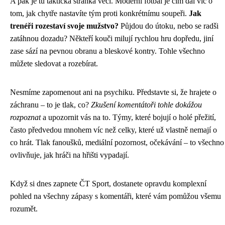
A pak je tu taktická stránka věci. Moderní fotbal je čím dál víc o
tom, jak chytře nastavíte tým proti konkrétnímu soupeři.
Jak
trenéři rozestaví svoje mužstvo?
Půjdou do útoku, nebo se radši
zatáhnou dozadu? Někteří kouči milují rychlou hru dopředu, jiní
zase sází na pevnou obranu a bleskové kontry. Tohle všechno
můžete sledovat a rozebírat.
Nesmíme zapomenout ani na psychiku. Představte si, že hrajete o
záchranu – to je tlak, co?
Zkušení komentátoři tohle dokážou
rozpoznat
a upozornit vás na to. Týmy, které bojují o holé přežití,
často předvedou mnohem víc než celky, které už vlastně nemají o
co hrát. Tlak fanoušků, mediální pozornost, očekávání – to všechno
ovlivňuje, jak hráči na hřišti vypadají.
Když si dnes zapnete ČT Sport, dostanete opravdu komplexní
pohled na všechny zápasy s komentáři, které vám pomůžou všemu
rozumět.