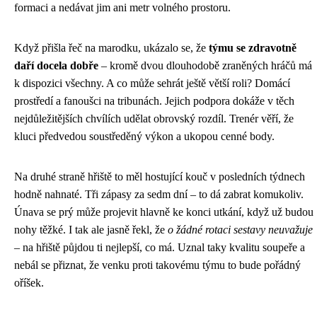
formaci a nedávat jim ani metr volného prostoru.
Když přišla řeč na marodku, ukázalo se, že
týmu se zdravotně
daří docela dobře
– kromě dvou dlouhodobě zraněných hráčů má
k dispozici všechny. A co může sehrát ještě větší roli? Domácí
prostředí a fanoušci na tribunách. Jejich podpora dokáže v těch
nejdůležitějších chvílích udělat obrovský rozdíl. Trenér věří, že
kluci předvedou soustředěný výkon a ukopou cenné body.
Na druhé straně hřiště to měl hostující kouč v posledních týdnech
hodně nahnaté. Tři zápasy za sedm dní – to dá zabrat komukoliv.
Únava se prý může projevit hlavně ke konci utkání, když už budou
nohy těžké. I tak ale jasně řekl, že
o žádné rotaci sestavy neuvažuje
– na hřiště půjdou ti nejlepší, co má. Uznal taky kvalitu soupeře a
nebál se přiznat, že venku proti takovému týmu to bude pořádný
oříšek.