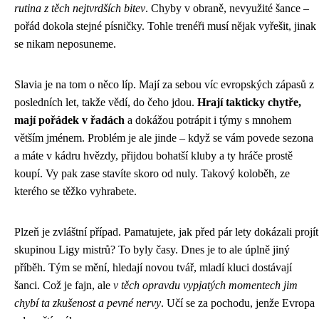
rutina z těch nejtvrdších bitev
. Chyby v obraně, nevyužité šance –
pořád dokola stejné písničky. Tohle trenéři musí nějak vyřešit, jinak
se nikam neposuneme.
Slavia je na tom o něco líp. Mají za sebou víc evropských zápasů z
posledních let, takže vědí, do čeho jdou.
Hrají takticky chytře,
mají pořádek v řadách
a dokážou potrápit i týmy s mnohem
větším jménem. Problém je ale jinde – když se vám povede sezona
a máte v kádru hvězdy, přijdou bohatší kluby a ty hráče prostě
koupí. Vy pak zase stavíte skoro od nuly. Takový koloběh, ze
kterého se těžko vyhrabete.
Plzeň je zvláštní případ. Pamatujete, jak před pár lety dokázali projít
skupinou Ligy mistrů? To byly časy. Dnes je to ale úplně jiný
příběh. Tým se mění, hledají novou tvář, mladí kluci dostávají
šanci. Což je fajn, ale
v těch opravdu vypjatých momentech jim
chybí ta zkušenost a pevné nervy
. Učí se za pochodu, jenže Evropa