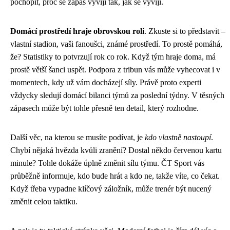
pochopit, proč se zápas vyvíjí tak, jak se vyvíjí.
Domácí prostředí hraje obrovskou roli
. Zkuste si to představit –
vlastní stadion, vaši fanoušci, známé prostředí. To prostě pomáhá,
že? Statistiky to potvrzují rok co rok. Když tým hraje doma, má
prostě větší šanci uspět. Podpora z tribun vás může vyhecovat i v
momentech, kdy už vám docházejí síly. Právě proto experti
vždycky sledují domácí bilanci týmů za poslední týdny. V těsných
zápasech může být tohle přesně ten detail, který rozhodne.
Další věc, na kterou se musíte podívat, je
kdo vlastně nastoupí
.
Chybí nějaká hvězda kvůli zranění? Dostal někdo červenou kartu
minule? Tohle dokáže úplně změnit sílu týmu. ČT Sport vás
průběžně informuje, kdo bude hrát a kdo ne, takže víte, co čekat.
Když třeba vypadne klíčový záložník, může trenér být nucený
změnit celou taktiku.