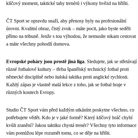
klíčový moment, taktické tahy trenérů i výkony hvězd na hřišti.
ČT Sport se opravdu snaží, aby přenosy byly na profesionální
úrovni. Kvalitní obraz, čistý zvuk – máte pocit, jako byste seděli
přímo na tribuně. Jenže s tou výhodou, že nemusíte nikam cestovat
a máte všechny pohodlí domova.
Evropské poháry jsou prostě jiná liga
. Sledujete, jak se střetávají
různé fotbalové kultury – třeba španělský technický fotbal proti
německé disciplíně nebo italská taktika proti anglické rychlosti.
Každý zápas je vlastně malá lekce z toho, jak se fotbal hraje v
různých koutech Evropy.
Studio ČT Sport vám před každým utkáním poskytne všechno, co
potřebujete vědět. Kdo je v jaké formě? Který klíčový hráč chybí
kvůli zranění? Jakou taktiku chystá trenér? Všechny tyto informace
vám pomůžou lépe rozumět tomu, co se děje na hřišti.