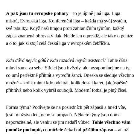
A pak jsou tu evropské poháry
– to je úplně jiná liga. Liga
mistrů, Evropská liga, Konferenční liga – každá má svůj systém,
své tabulky. Když naši hrajou proti zahraničním týmům, každý
zápas znamená obrovský tlak. Nejde jen o prestiž, ale taky o peníze
a o to, jak si stojí celá česká liga v evropském žebříčku.
Kdo dává nejvíc gólů? Kdo rozdává nejvíc asistencí?
Tahle čísla
mluví sama za sebe. Střelci jsou hvězdy, ale nezapomínejme na ty,
co umí perfektně přihrát a vytvořit šanci. Dneska se sleduje všechno
možné – kolik minut kdo odehrál, kolik dostal karet, jak úspěšně
přihrává nebo kolik vyhrál soubojů. Moderní fotbal je plný čísel.
Forma týmu? Podívejte se na posledních pět zápasů a hned víte,
jestli mužstvo letí, nebo se propadá. Některé týmy jsou doma
neporazitelné, ale venku se jim nedaří vůbec.
Tohle všechno vám
pomůže pochopit, co můžete čekat od příštího zápasu
– ať už