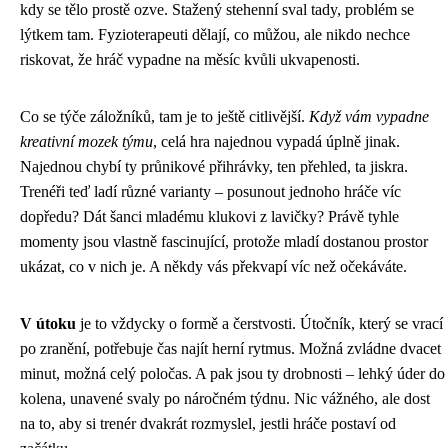
kdy se tělo prostě ozve. Stažený stehenní sval tady, problém se
lýtkem tam. Fyzioterapeuti dělají, co můžou, ale nikdo nechce
riskovat, že hráč vypadne na měsíc kvůli ukvapenosti.
Co se týče záložníků, tam je to ještě citlivější.
Když vám vypadne
kreativní mozek týmu
, celá hra najednou vypadá úplně jinak.
Najednou chybí ty průnikové přihrávky, ten přehled, ta jiskra.
Trenéři teď ladí různé varianty – posunout jednoho hráče víc
dopředu? Dát šanci mladému klukovi z lavičky? Právě tyhle
momenty jsou vlastně fascinující, protože mladí dostanou prostor
ukázat, co v nich je. A někdy vás překvapí víc než očekáváte.
V útoku
je to vždycky o formě a čerstvosti. Útočník, který se vrací
po zranění, potřebuje čas najít herní rytmus. Možná zvládne dvacet
minut, možná celý poločas. A pak jsou ty drobnosti – lehký úder do
kolena, unavené svaly po náročném týdnu. Nic vážného, ale dost
na to, aby si trenér dvakrát rozmyslel, jestli hráče postaví od