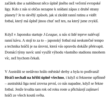
začátek dne a nabídnout něco úplně jiného než večerní evropské
ligy. Kdo z nás si občas nezapne k snídani zápas z druhé strany
planety? Je to skvělý způsob, jak si zkrátit ranní rutinu a vidět
fotbal, který má úplně jinou chuť než ten, na který jsme zvyklí.
Když v Japonsku startuje
J-League
, u nás si lidé teprve nalévají
ranní kávu. A stojí to za to – japonský fotbal má neskutečné tempo
a technika hráčů je na úrovni, která vás opravdu dokáže překvapit.
Domácí týmy navíc umí využít výhodu vlastního stadionu mnohem
víc, než bychom čekali.
V Austrálii se nedávno hrálo městské derby a byla to podívaná!
Hráči nechali na hřišti úplně všechno
, i když si řekneme upřímně
– australská liga není zrovna první, co nás napadne, když se řekne
fotbal. Jenže kvalita tam rok od roku roste a přicházejí zajímaví
hráči ze všech koutů světa.