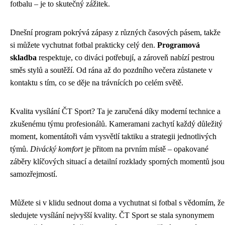
fotbalu – je to skutečný zážitek.
Dnešní program pokrývá zápasy z různých časových pásem, takže
si můžete vychutnat fotbal prakticky celý den.
Programová
skladba
respektuje, co diváci potřebují, a zároveň nabízí pestrou
směs stylů a soutěží. Od rána až do pozdního večera zůstanete v
kontaktu s tím, co se děje na trávnících po celém světě.
Kvalita vysílání ČT Sport? Ta je zaručená díky moderní technice a
zkušenému týmu profesionálů. Kameramani zachytí každý důležitý
moment, komentátoři vám vysvětlí taktiku a strategii jednotlivých
týmů.
Divácký komfort
je přitom na prvním místě – opakované
záběry klíčových situací a detailní rozklady sporných momentů jsou
samozřejmostí.
Můžete si v klidu sednout doma a vychutnat si fotbal s vědomím, že
sledujete vysílání nejvyšší kvality. ČT Sport se stala synonymem