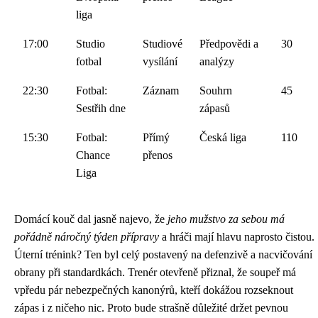
liga
17:00
Studio
Studiové
Předpovědi a
30
fotbal
vysílání
analýzy
22:30
Fotbal:
Záznam
Souhrn
45
Sestřih dne
zápasů
15:30
Fotbal:
Přímý
Česká liga
110
Chance
přenos
Liga
Domácí kouč dal jasně najevo, že
jeho mužstvo za sebou má
pořádně náročný týden přípravy
a hráči mají hlavu naprosto čistou.
Úterní trénink? Ten byl celý postavený na defenzivě a nacvičování
obrany při standardkách. Trenér otevřeně přiznal, že soupeř má
vpředu pár nebezpečných kanonýrů, kteří dokážou rozseknout
zápas i z ničeho nic. Proto bude strašně důležité držet pevnou