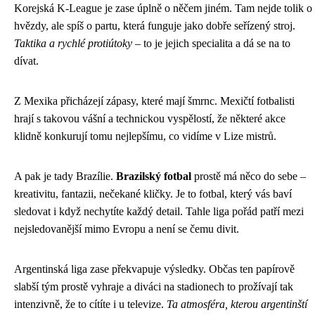
Korejská K-League je zase úplně o něčem jiném. Tam nejde tolik o
hvězdy, ale spíš o partu, která funguje jako dobře seřízený stroj.
Taktika a rychlé protiútoky
– to je jejich specialita a dá se na to
dívat.
Z Mexika přicházejí zápasy, které mají šmrnc. Mexičtí fotbalisti
hrají s takovou vášní a technickou vyspělostí, že některé akce
klidně konkurují tomu nejlepšímu, co vidíme v Lize mistrů.
A pak je tady Brazílie.
Brazilský fotbal
prostě má něco do sebe –
kreativitu, fantazii, nečekané kličky. Je to fotbal, který vás baví
sledovat i když nechytíte každý detail. Tahle liga pořád patří mezi
nejsledovanější mimo Evropu a není se čemu divit.
Argentinská liga zase překvapuje výsledky. Občas ten papírově
slabší tým prostě vyhraje a diváci na stadionech to prožívají tak
intenzivně, že to cítíte i u televize.
Ta atmosféra, kterou argentinští