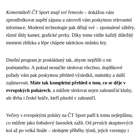
Komentátoři ČT Sport znají své řemeslo
– dokážou vám
zprostředkovat napětí zápasu a zároveň vám poskytnou relevantní
informace. Moderní technologie pak dělají své – zpomalené záběry,
různé úhly kamer, grafické prvky. Díky tomu vidíte každý důležitý
moment zblízka a lépe chápete taktickou stránku hry.
Dnešní program je poskládaný tak, abyste nepřišli o nic
podstatného. A pokud nestačíte sledovat všechno, doplňkové
pořady vám pak poskytnou přehled výsledků, statistiky a další
zajímavosti.
Máte tak kompletní přehled o tom, co se děje v
evropských pohárech
, a můžete sledovat nejen zahraniční kluby,
ale třeba i české hráče, kteří působí v zahraničí.
Večery s evropskými poháry na ČT Sport patří k tomu nejlepšímu,
co můžete jako fotbalový fanoušek zažít. Od prvních skupinových
kol až po velká finále – sledujete příběhy týmů, jejich vzestupy i