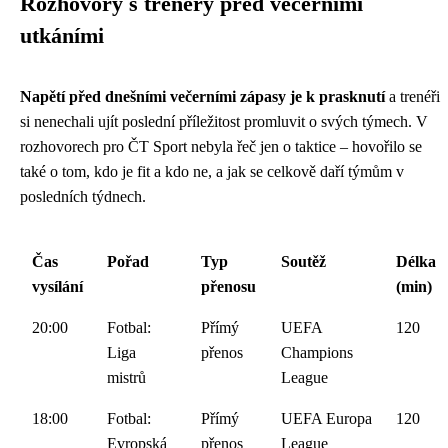
Rozhovory s trenéry před večerními
utkáními
Napětí před dnešními večerními zápasy je k prasknutí
a trenéři
si nenechali ujít poslední příležitost promluvit o svých týmech. V
rozhovorech pro ČT Sport nebyla řeč jen o taktice – hovořilo se
také o tom, kdo je fit a kdo ne, a jak se celkově daří týmům v
posledních týdnech.
Čas
Pořad
Typ
Soutěž
Délka
vysílání
přenosu
(min)
20:00
Fotbal:
Přímý
UEFA
120
Liga
přenos
Champions
mistrů
League
18:00
Fotbal:
Přímý
UEFA Europa
120
Evropská
přenos
League