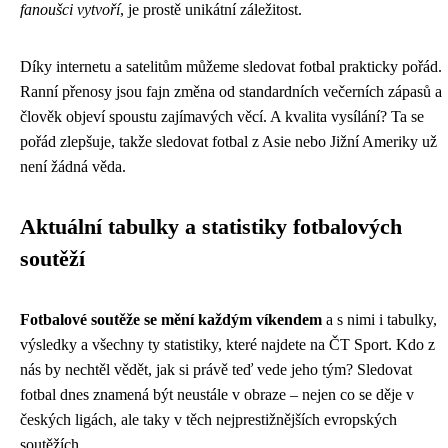
fanoušci vytvoří
, je prostě unikátní záležitost.
Díky internetu a satelitům můžeme sledovat fotbal prakticky pořád.
Ranní přenosy jsou fajn změna od standardních večerních zápasů a
člověk objeví spoustu zajímavých věcí. A kvalita vysílání? Ta se
pořád zlepšuje, takže sledovat fotbal z Asie nebo Jižní Ameriky už
není žádná věda.
Aktuální tabulky a statistiky fotbalových
soutěží
Fotbalové soutěže se mění každým víkendem
a s nimi i tabulky,
výsledky a všechny ty statistiky, které najdete na ČT Sport. Kdo z
nás by nechtěl vědět, jak si právě teď vede jeho tým? Sledovat
fotbal dnes znamená být neustále v obraze – nejen co se děje v
českých ligách, ale taky v těch nejprestižnějších evropských
soutěžích.