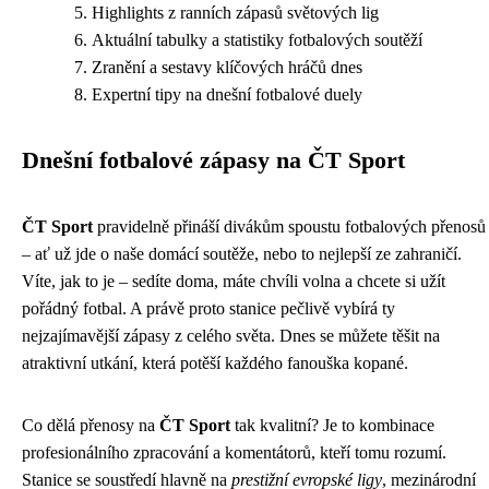
Highlights z ranních zápasů světových lig
Aktuální tabulky a statistiky fotbalových soutěží
Zranění a sestavy klíčových hráčů dnes
Expertní tipy na dnešní fotbalové duely
Dnešní fotbalové zápasy na ČT Sport
ČT Sport
pravidelně přináší divákům spoustu fotbalových přenosů
– ať už jde o naše domácí soutěže, nebo to nejlepší ze zahraničí.
Víte, jak to je – sedíte doma, máte chvíli volna a chcete si užít
pořádný fotbal. A právě proto stanice pečlivě vybírá ty
nejzajímavější zápasy z celého světa. Dnes se můžete těšit na
atraktivní utkání, která potěší každého fanouška kopané.
Co dělá přenosy na
ČT Sport
tak kvalitní? Je to kombinace
profesionálního zpracování a komentátorů, kteří tomu rozumí.
Stanice se soustředí hlavně na
prestižní evropské ligy
, mezinárodní