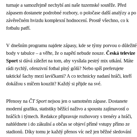
turnaje a samozřejmě nechybí ani naše tuzemské soutěže. Před
zápasem dostanete podrobné rozbory, o poločase další analýzy a po
závěrečném hvizdu komplexní hodnocení. Prostě všechno, co k
fotbalu patří.
V dnešním programu najdete zápasy, kde se týmy porvou o důležité
body v tabulce – a věřte, že o napětí nebude nouze.
Česká televize
Sport
si dává záležet na tom, aby vysílala pestrý mix utkání. Máte
rádi rychlý, ofenzivní fotbal plný gólů? Nebo spíš preferujete
taktické šachy mezi lavičkami? A co technicky nadaní hráči, kteří
dokážou s míčem kouzlit? Každý si přijde na své.
Přenosy na
ČT Sport
nejsou jen o samotném zápase. Dostanete
moderní grafiku, statistiky běžící naživo a spoustu zajímavostí o
hráčích i týmech. Redakce připravuje rozhovory s trenéry a hráči,
nahlédnete i do zákulisí a občas se objeví přímé vstupy přímo ze
stadionů. Díky tomu je každý přenos víc než jen běžné sledování