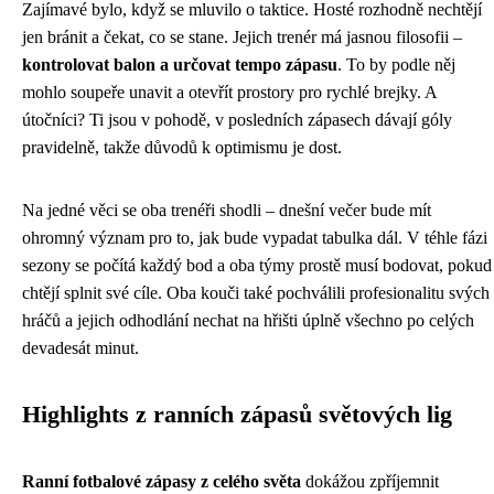
Zajímavé bylo, když se mluvilo o taktice. Hosté rozhodně nechtějí
jen bránit a čekat, co se stane. Jejich trenér má jasnou filosofii –
kontrolovat balon a určovat tempo zápasu
. To by podle něj
mohlo soupeře unavit a otevřít prostory pro rychlé brejky. A
útočníci? Ti jsou v pohodě, v posledních zápasech dávají góly
pravidelně, takže důvodů k optimismu je dost.
Na jedné věci se oba trenéři shodli – dnešní večer bude mít
ohromný význam pro to, jak bude vypadat tabulka dál. V téhle fázi
sezony se počítá každý bod a oba týmy prostě musí bodovat, pokud
chtějí splnit své cíle. Oba kouči také pochválili profesionalitu svých
hráčů a jejich odhodlání nechat na hřišti úplně všechno po celých
devadesát minut.
Highlights z ranních zápasů světových lig
Ranní fotbalové zápasy z celého světa
dokážou zpříjemnit