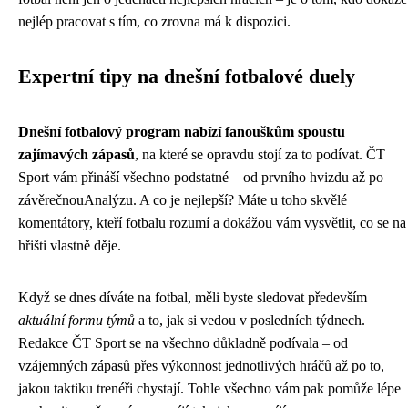
nejlép pracovat s tím, co zrovna má k dispozici.
Expertní tipy na dnešní fotbalové duely
Dnešní fotbalový program nabízí fanouškům spoustu
zajímavých zápasů
, na které se opravdu stojí za to podívat. ČT
Sport vám přináší všechno podstatné – od prvního hvizdu až po
závěrečnouAnalýzu. A co je nejlepší? Máte u toho skvělé
komentátory, kteří fotbalu rozumí a dokážou vám vysvětlit, co se na
hřišti vlastně děje.
Když se dnes díváte na fotbal, měli byste sledovat především
aktuální formu týmů
a to, jak si vedou v posledních týdnech.
Redakce ČT Sport se na všechno důkladně podívala – od
vzájemných zápasů přes výkonnost jednotlivých hráčů až po to,
jakou taktiku trenéři chystají. Tohle všechno vám pak pomůže lépe