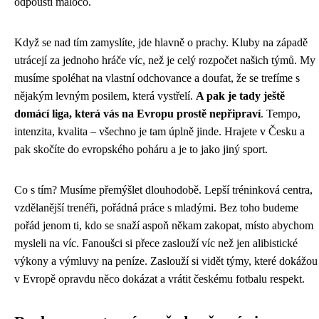
odpouští máloco.
Když se nad tím zamyslíte, jde hlavně o prachy. Kluby na západě
utrácejí za jednoho hráče víc, než je celý rozpočet našich týmů. My
musíme spoléhat na vlastní odchovance a doufat, že se trefíme s
nějakým levným posilem, která vystřelí.
A pak je tady ještě
domácí liga, která vás na Evropu prostě nepřipraví
. Tempo,
intenzita, kvalita – všechno je tam úplně jinde. Hrajete v Česku a
pak skočíte do evropského poháru a je to jako jiný sport.
Co s tím? Musíme přemýšlet dlouhodobě. Lepší tréninková centra,
vzdělanější trenéři, pořádná práce s mladými. Bez toho budeme
pořád jenom ti, kdo se snaží aspoň někam zakopat, místo abychom
mysleli na víc. Fanoušci si přece zaslouží víc než jen alibistické
výkony a výmluvy na peníze. Zaslouží si vidět týmy, které dokážou
v Evropě opravdu něco dokázat a vrátit českému fotbalu respekt.