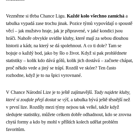
Vezměme si třeba Chance Ligu.
Každé kolo všechno zamíchá
a
tabulka vypadá zase trochu jinak. Pozice týmů vypovídají o spoustě
věcí – jak mužstvo hraje, jak je připravené, v jaké kondici jsou
hráči. Nahoře obvykle uvidíte kluby, které mají za sebou dlouhou
historii a kádr, na který se dá spolehnout. A co ti dole? Tam se
bojuje o každý bod, jako by šlo o život. Když si pak prohlédnete
statistiky – kolik kdo dává gólů, kolik jich dostává – začnete chápat,
proč někdo vede a jiný se trápí. Rozdíl ve skóre? Ten často
rozhodne, když je to na špici vyrovnané.
V Chance Národní Lize je to ještě zajímavější.
Tady najdete kluby,
které si zoufale přejí dostat se výš
, a tabulka bývá ještě těsnější než
v první lize. Rozdíly mezi týmy nejsou tak velké, takže když
sledujete statistiky, můžete celkem dobře odhadnout, kdo se zrovna
chytá formy a kdo by mohl v příštích kolech udělat problém
favoritům.