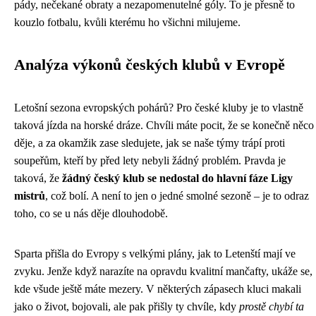
pády, nečekané obraty a nezapomenutelné góly. To je přesně to
kouzlo fotbalu, kvůli kterému ho všichni milujeme.
Analýza výkonů českých klubů v Evropě
Letošní sezona evropských pohárů? Pro české kluby je to vlastně
taková jízda na horské dráze. Chvíli máte pocit, že se konečně něco
děje, a za okamžik zase sledujete, jak se naše týmy trápí proti
soupeřům, kteří by před lety nebyli žádný problém. Pravda je
taková, že
žádný český klub se nedostal do hlavní fáze Ligy
mistrů
, což bolí. A není to jen o jedné smolné sezoně – je to odraz
toho, co se u nás děje dlouhodobě.
Sparta přišla do Evropy s velkými plány, jak to Letenští mají ve
zvyku. Jenže když narazíte na opravdu kvalitní mančafty, ukáže se,
kde všude ještě máte mezery. V některých zápasech kluci makali
jako o život, bojovali, ale pak přišly ty chvíle, kdy
prostě chybí ta