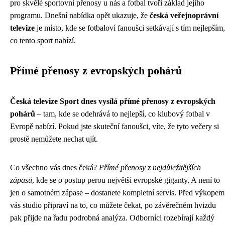
pro skvělé sportovní přenosy u nás a fotbal tvoří základ jejího
programu. Dnešní nabídka opět ukazuje, že
česká veřejnoprávní
televize
je místo, kde se fotbaloví fanoušci setkávají s tím nejlepším,
co tento sport nabízí.
Přímé přenosy z evropských pohárů
Česká televize Sport dnes vysílá přímé přenosy z evropských
pohárů
– tam, kde se odehrává to nejlepší, co klubový fotbal v
Evropě nabízí. Pokud jste skuteční fanoušci, víte, že tyto večery si
prostě nemůžete nechat ujít.
Co všechno vás dnes čeká?
Přímé přenosy z nejdůležitějších
zápasů
, kde se o postup perou největší evropské giganty. A není to
jen o samotném zápase – dostanete kompletní servis. Před výkopem
vás studio připraví na to, co můžete čekat, po závěrečném hvizdu
pak přijde na řadu podrobná analýza. Odborníci rozebírají každý