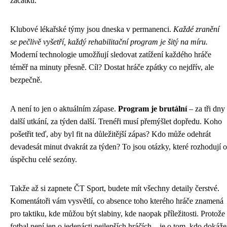
začátku.
Klubové lékařské týmy jsou dneska v permanenci.
Každé zranění
se pečlivě vyšetří, každý rehabilitační program je šitý na míru.
Moderní technologie umožňují sledovat zatížení každého hráče
téměř na minuty přesně. Cíl? Dostat hráče zpátky co nejdřív, ale
bezpečně.
A není to jen o aktuálním zápase.
Program je brutální
– za tři dny
další utkání, za týden další. Trenéři musí přemýšlet dopředu. Koho
pošetřit teď, aby byl fit na důležitější zápas? Kdo může odehrát
devadesát minut dvakrát za týden? To jsou otázky, které rozhodují o
úspěchu celé sezóny.
Takže až si zapnete ČT Sport, budete mít všechny detaily čerstvé.
Komentátoři vám vysvětlí, co absence toho kterého hráče znamená
pro taktiku, kde můžou být slabiny, kde naopak příležitosti. Protože
fotbal není jen o jedenácti nejlepších hráčích – je o tom, kdo dokáže