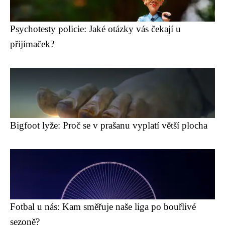
Psychotesty policie: Jaké otázky vás čekají u
přijímaček?
Bigfoot lyže: Proč se v prašanu vyplatí větší plocha
Fotbal u nás: Kam směřuje naše liga po bouřlivé
sezoně?