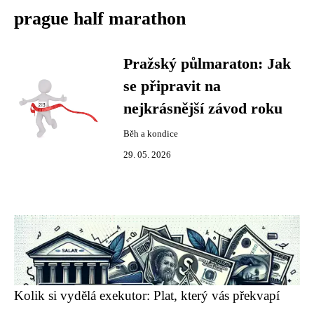
prague half marathon
Pražský půlmaraton: Jak
se připravit na
nejkrásnější závod roku
Běh a kondice
29. 05. 2026
Kolik si vydělá exekutor: Plat, který vás překvapí