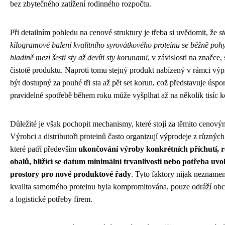
bez zbytečného zatížení rodinného rozpočtu.
Při detailním pohledu na cenové struktury je třeba si uvědomit, že
s
kilogramové balení kvalitního syrovátkového proteinu se běžně poh
hladině mezi šesti sty až devíti sty korunami
, v závislosti na značce, 
čistotě produktu. Naproti tomu stejný produkt nabízený v rámci vý
být dostupný za pouhé tři sta až pět set korun, což představuje úspor
pravidelné spotřebě během roku může vyšplhat až na několik tisíc k
Důležité je však pochopit mechanismy, které stojí za těmito cenovým
Výrobci a distributoři proteinů často organizují výprodeje z různýc
které patří především
ukončování výroby konkrétních příchutí, r
obalů, blížící se datum minimální trvanlivosti nebo potřeba uvo
prostory pro nové produktové řady
. Tyto faktory nijak neznamen
kvalita samotného proteinu byla kompromitována, pouze odráží obch
a logistické potřeby firem.