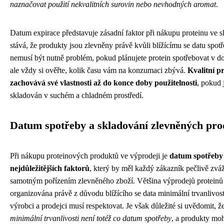
naznačovat použití nekvalitních surovin nebo nevhodných aromat
.
Datum expirace představuje zásadní faktor při nákupu proteinu ve s
stává, že produkty jsou zlevněny právě kvůli blížícímu se datu spot
nemusí být nutně problém, pokud plánujete protein spotřebovat v d
ale vždy si ověřte, kolik času vám na konzumaci zbývá.
Kvalitní pr
zachovává své vlastnosti až do konce doby použitelnosti
, pokud 
skladován v suchém a chladném prostředí.
Datum spotřeby a skladování zlevněných pr
Při nákupu proteinových produktů ve výprodeji je
datum spotřeby
nejdůležitějších faktorů
, který by měl každý zákazník pečlivě zváž
samotným pořízením zlevněného zboží. Většina výprodejů proteinů j
organizována právě z důvodu blížícího se data minimální trvanlivosti
výrobci a prodejci musí respektovat. Je však důležité si uvědomit, ž
minimální trvanlivosti není totéž co datum spotřeby
, a produkty moh