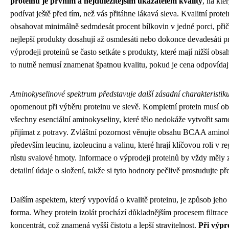
proteinu je prvním a nejdůležitějším ukazatelem kvality
, na kte
podívat ještě před tím, než vás přitáhne lákavá sleva. Kvalitní prote
obsahovat minimálně sedmdesát procent bílkovin v jedné porci, při
nejlepší produkty dosahují až osmdesáti nebo dokonce devadesáti pr
výprodeji proteinů se často setkáte s produkty, které mají nižší obsah
to nutně nemusí znamenat špatnou kvalitu, pokud je cena odpovídají
Aminokyselinové spektrum představuje další zásadní charakteristik
opomenout při výběru proteinu ve slevě. Kompletní protein musí o
všechny esenciální aminokyseliny, které tělo nedokáže vytvořit sam
přijímat z potravy. Zvláštní pozornost věnujte obsahu BCAA amino
především leucinu, izoleucinu a valinu, které hrají klíčovou roli v re
růstu svalové hmoty. Informace o výprodeji proteinů by vždy měly 
detailní údaje o složení, takže si tyto hodnoty pečlivě prostudujte 
Dalším aspektem, který vypovídá o kvalitě proteinu, je způsob jeho
forma. Whey protein izolát prochází důkladnějším procesem filtrace
koncentrát, což znamená vyšší čistotu a lepší stravitelnost.
Při výpr