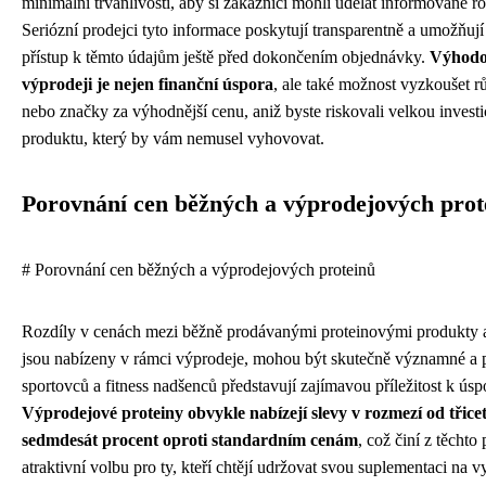
minimální trvanlivosti, aby si zákazníci mohli udělat informované r
Seriózní prodejci tyto informace poskytují transparentně a umožňuj
přístup k těmto údajům ještě před dokončením objednávky.
Výhodo
výprodeji je nejen finanční úspora
, ale také možnost vyzkoušet r
nebo značky za výhodnější cenu, aniž byste riskovali velkou investi
produktu, který by vám nemusel vyhovovat.
Porovnání cen běžných a výprodejových prot
# Porovnání cen běžných a výprodejových proteinů
Rozdíly v cenách mezi běžně prodávanými proteinovými produkty a
jsou nabízeny v rámci výprodeje, mohou být skutečně významné a
sportovců a fitness nadšenců představují zajímavou příležitost k úsp
Výprodejové proteiny obvykle nabízejí slevy v rozmezí od třicet
sedmdesát procent oproti standardním cenám
, což činí z těchto
atraktivní volbu pro ty, kteří chtějí udržovat svou suplementaci na 