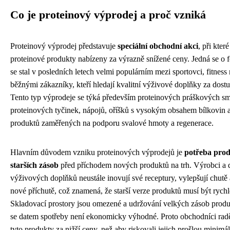
Co je proteinový výprodej a proč vzniká
Proteinový výprodej představuje
speciální obchodní akci
, při kter
proteinové produkty nabízeny za výrazně snížené ceny. Jedná se o 
se stal v posledních letech velmi populárním mezi sportovci, fitness 
běžnými zákazníky, kteří hledají kvalitní výživové doplňky za dostu
Tento typ výprodeje se týká především proteinových práškových sm
proteinových tyčinek, nápojů, oříšků s vysokým obsahem bílkovin a
produktů zaměřených na podporu svalové hmoty a regenerace.
Hlavním důvodem vzniku proteinových výprodejů je
potřeba prod
starších zásob
před příchodem nových produktů na trh. Výrobci a di
výživových doplňků neustále inovují své receptury, vylepšují chutě 
nové příchutě, což znamená, že starší verze produktů musí být rych
Skladovací prostory jsou omezené a udržování velkých zásob produk
se datem spotřeby není ekonomicky výhodné. Proto obchodníci rad
tyto produkty za nižší ceny, než aby riskovali jejich prošlou minimál