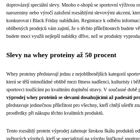
doprovázejí speciální slevy. Mnoho e-shopů se sportovní výživou o
narozeniny nebo výročí založení rozsáhlými slevovými akcemi, kt
konkurovat i Black Friday nabídkám. Registrace k odběru informac
oblíbených prodejců vám zajistí, že o těchto příležitostech budete vě
budete moci využít nejlepší nabídky dříve, než se produkty vyprodaj
Slevy na whey proteiny až 50 procent
Whey proteiny představují jednu z nejoblíbenějších kategorií sporto
která se těší mimořádné oblibě mezi fitness nadšenci, kulturisty i b
sportovci toužícími po kvalitním doplnění stravy. V současné době 
výprodej whey proteinů se slevami dosahujícími až padesáti pr
představuje jedinečnou příležitost pro všechny, kteří chtějí ušetřit z
prostředky při nákupu těchto kvalitních produktů.
Tento rozsáhlý protein výprodej zahrnuje širokou škálu produktů o
světových výrobců, kteří se specializují na výrobu špičkové sportov