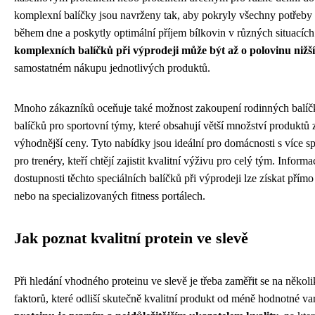
komplexní balíčky jsou navrženy tak, aby pokryly všechny potřeby
během dne a poskytly optimální příjem bílkovin v různých situacíc
komplexních balíčků při výprodeji může být až o polovinu nižší
samostatném nákupu jednotlivých produktů.
Mnoho zákazníků oceňuje také možnost zakoupení rodinných balíč
balíčků pro sportovní týmy, které obsahují větší množství produktů z
výhodnější ceny. Tyto nabídky jsou ideální pro domácnosti s více s
pro trenéry, kteří chtějí zajistit kvalitní výživu pro celý tým. Informa
dostupnosti těchto speciálních balíčků při výprodeji lze získat přím
nebo na specializovaných fitness portálech.
Jak poznat kvalitní protein ve slevě
Při hledání vhodného proteinu ve slevě je třeba zaměřit se na někol
faktorů, které odliší skutečně kvalitní produkt od méně hodnotné va