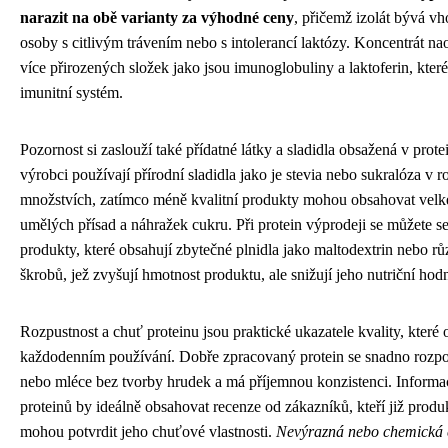
narazit na obě varianty za výhodné ceny
, přičemž izolát bývá vh
osoby s citlivým trávením nebo s intolerancí laktózy. Koncentrát n
více přirozených složek jako jsou imunoglobuliny a laktoferin, kter
imunitní systém.
Pozornost si zaslouží také přídatné látky a sladidla obsažená v prote
výrobci používají přírodní sladidla jako je stevia nebo sukralóza v
množstvích, zatímco méně kvalitní produkty mohou obsahovat velk
umělých přísad a náhražek cukru. Při protein výprodeji se můžete se
produkty, které obsahují zbytečné plnidla jako maltodextrin nebo rů
škrobů, jež zvyšují hmotnost produktu, ale snižují jeho nutriční hod
Rozpustnost a chuť proteinu jsou praktické ukazatele kvality, které o
každodenním používání. Dobře zpracovaný protein se snadno rozpo
nebo mléce bez tvorby hrudek a má příjemnou konzistenci. Informa
proteinů by ideálně obsahovat recenze od zákazníků, kteří již produ
mohou potvrdit jeho chuťové vlastnosti.
Nevýrazná nebo chemická