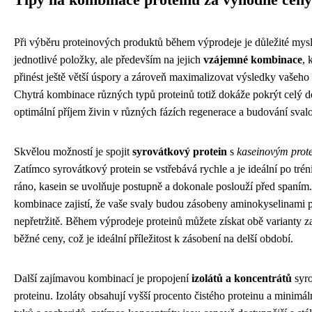
Tipy na kombinace proteinů za výhodné ceny
Při výběru proteinových produktů během výprodeje je důležité mysl
jednotlivé položky, ale především na jejich
vzájemné kombinace
, 
přinést ještě větší úspory a zároveň maximalizovat výsledky vašeho 
Chytrá kombinace různých typů proteinů totiž dokáže pokrýt celý den
optimální příjem živin v různých fázích regenerace a budování sval
Skvělou možností je spojit
syrovátkový protein
s
kaseinovým prot
Zatímco syrovátkový protein se vstřebává rychle a je ideální po tré
ráno, kasein se uvolňuje postupně a dokonale poslouží před spaním.
kombinace zajistí, že vaše svaly budou zásobeny aminokyselinami 
nepřetržitě. Během výprodeje proteinů můžete získat obě varianty 
běžné ceny, což je ideální příležitost k zásobení na delší období.
Další zajímavou kombinací je propojení
izolátů a koncentrátů
syr
proteinu. Izoláty obsahují vyšší procento čistého proteinu a minimá