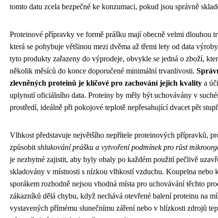
tomto datu zcela bezpečné ke konzumaci, pokud jsou správně sklad
Proteinové přípravky ve formě prášku mají obecně velmi dlouhou tr
která se pohybuje většinou mezi dvěma až třemi lety od data výrob
tyto produkty zařazeny do výprodeje, obvykle se jedná o zboží, kt
několik měsíců do konce doporučené minimální trvanlivosti.
Správ
zlevněných proteinů je klíčové pro zachování jejich kvality
a úči
uplynutí oficiálního data. Proteiny by měly být uchovávány v suc
prostředí, ideálně při pokojové teplotě nepřesahující dvacet pět stup
Vlhkost představuje největšího nepřítele proteinových přípravků, p
způsobit
shlukování prášku a vytvoření podmínek pro růst mikroor
je nezbytné zajistit, aby byly obaly po každém použití pečlivě uzav
skladovány v místnosti s nízkou vlhkostí vzduchu. Koupelna nebo
sporákem rozhodně nejsou vhodná místa pro uchovávání těchto pr
zákazníků dělá chybu, když nechává otevřené balení proteinu na mí
vystavených přímému slunečnímu záření nebo v blízkosti zdrojů tep