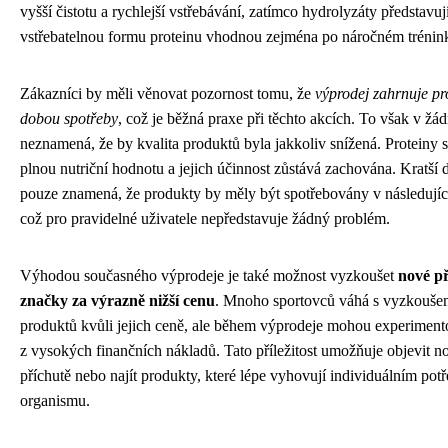
vyšší čistotu a rychlejší vstřebávání, zatímco hydrolyzáty představují
vstřebatelnou formu proteinu vhodnou zejména po náročném trénin
Zákazníci by měli věnovat pozornost tomu, že
výprodej zahrnuje pro
dobou spotřeby
, což je běžná praxe při těchto akcích. To však v ž
neznamená, že by kvalita produktů byla jakkoliv snížená. Proteiny s
plnou nutriční hodnotu a jejich účinnost zůstává zachována. Kratší 
pouze znamená, že produkty by měly být spotřebovány v následujíc
což pro pravidelné uživatele nepředstavuje žádný problém.
Výhodou současného výprodeje je také možnost vyzkoušet
nové př
značky za výrazně nižší cenu
. Mnoho sportovců váhá s vyzkouše
produktů kvůli jejich ceně, ale během výprodeje mohou experiment
z vysokých finančních nákladů. Tato příležitost umožňuje objevit n
příchutě nebo najít produkty, které lépe vyhovují individuálním po
organismu.