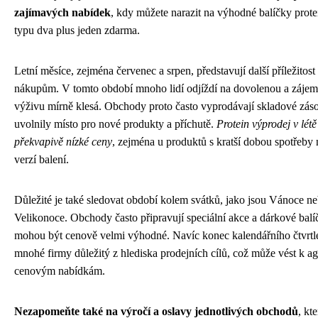
zajímavých nabídek
, kdy můžete narazit na výhodné balíčky prot
typu dva plus jeden zdarma.
Letní měsíce, zejména červenec a srpen, představují další příležito
nákupům. V tomto období mnoho lidí odjíždí na dovolenou a zájem
výživu mírně klesá. Obchody proto často vyprodávají skladové zás
uvolnily místo pro nové produkty a příchutě.
Protein výprodej v lét
překvapivě nízké ceny
, zejména u produktů s kratší dobou spotřeby 
verzí balení.
Důležité je také sledovat období kolem svátků, jako jsou Vánoce n
Velikonoce. Obchody často připravují speciální akce a dárkové balíč
mohou být cenově velmi výhodné. Navíc konec kalendářního čtvrtle
mnohé firmy důležitý z hlediska prodejních cílů, což může vést k a
cenovým nabídkám.
Nezapomeňte také na výročí a oslavy jednotlivých obchodů
, kt