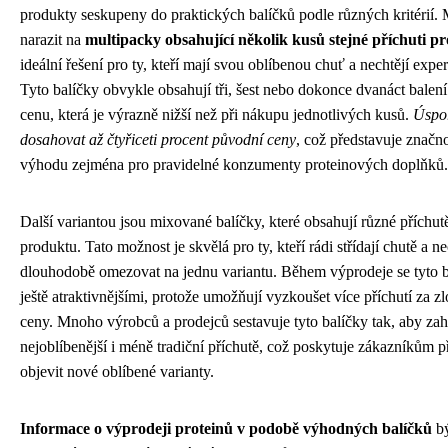
produkty seskupeny do praktických balíčků podle různých kritérií
narazit na
multipacky obsahující několik kusů stejné příchuti pr
ideální řešení pro ty, kteří mají svou oblíbenou chuť a nechtějí expe
Tyto balíčky obvykle obsahují tři, šest nebo dokonce dvanáct balení
cenu, která je výrazně nižší než při nákupu jednotlivých kusů.
Úspo
dosahovat až čtyřiceti procent původní ceny
, což představuje značn
výhodu zejména pro pravidelné konzumenty proteinových doplňků.
Další variantou jsou mixované balíčky, které obsahují různé příchu
produktu. Tato možnost je skvělá pro ty, kteří rádi střídají chutě a ne
dlouhodobě omezovat na jednu variantu. Během výprodeje se tyto ba
ještě atraktivnějšími, protože umožňují vyzkoušet více příchutí za 
ceny. Mnoho výrobců a prodejců sestavuje tyto balíčky tak, aby za
nejoblíbenější i méně tradiční příchutě, což poskytuje zákazníkům př
objevit nové oblíbené varianty.
Informace o výprodeji proteinů v podobě výhodných balíčků
bý