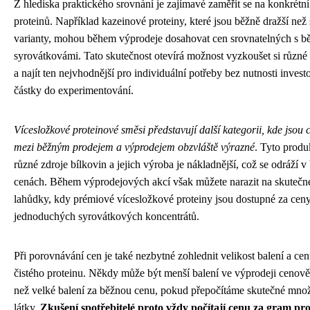
Z hlediska praktického srovnání je zajímavé zaměřit se na konkrétní
proteinů. Například kazeinové proteiny, které jsou běžně dražší než
varianty, mohou během výprodeje dosahovat cen srovnatelných s 
syrovátkovámi. Tato skutečnost otevírá možnost vyzkoušet si různé 
a najít ten nejvhodnější pro individuální potřeby bez nutnosti inves
částky do experimentování.
Vícesložkové proteinové směsi představují další kategorii, kde jsou 
mezi běžným prodejem a výprodejem obzvláště výrazné
. Tyto produ
různé zdroje bílkovin a jejich výroba je nákladnější, což se odráží 
cenách. Během výprodejových akcí však můžete narazit na skutečn
lahůdky, kdy prémiové vícesložkové proteiny jsou dostupné za cen
jednoduchých syrovátkových koncentrátů.
Při porovnávání cen je také nezbytné zohlednit velikost balení a ce
čistého proteinu. Někdy může být menší balení ve výprodeji cenov
než velké balení za běžnou cenu, pokud přepočítáme skutečné množs
látky.
Zkušení spotřebitelé proto vždy počítají cenu za gram pro