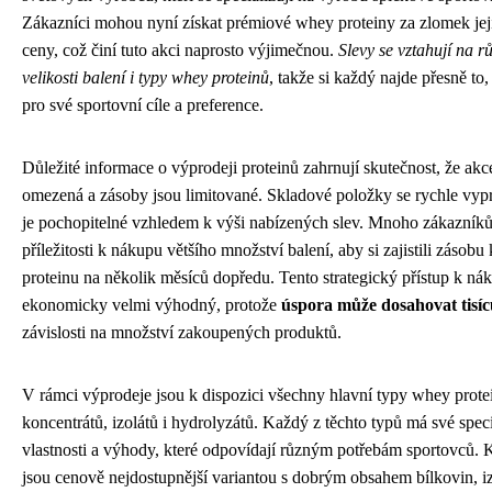
Zákazníci mohou nyní získat prémiové whey proteiny za zlomek jej
ceny, což činí tuto akci naprosto výjimečnou.
Slevy se vztahují na r
velikosti balení i typy whey proteinů
, takže si každý najde přesně to,
pro své sportovní cíle a preference.
Důležité informace o výprodeji proteinů zahrnují skutečnost, že akc
omezená a zásoby jsou limitované. Skladové položky se rychle vypr
je pochopitelné vzhledem k výši nabízených slev. Mnoho zákazníků
příležitosti k nákupu většího množství balení, aby si zajistili zásobu 
proteinu na několik měsíců dopředu. Tento strategický přístup k ná
ekonomicky velmi výhodný, protože
úspora může dosahovat tisí
závislosti na množství zakoupených produktů.
V rámci výprodeje jsou k dispozici všechny hlavní typy whey prote
koncentrátů, izolátů i hydrolyzátů. Každý z těchto typů má své spec
vlastnosti a výhody, které odpovídají různým potřebám sportovců. 
jsou cenově nejdostupnější variantou s dobrým obsahem bílkovin, iz