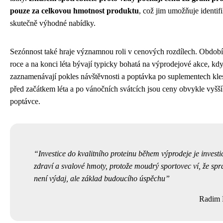
pouze za celkovou hmotnost produktu
, což jim umožňuje identif
skutečně výhodné nabídky.
Sezónnost také hraje významnou roli v cenových rozdílech. Obdo
roce a na konci léta bývají typicky bohatá na výprodejové akce, kdy 
zaznamenávají pokles návštěvnosti a poptávka po suplementech kl
před začátkem léta a po vánočních svátcích jsou ceny obvykle vyšší
poptávce.
Investice do kvalitního proteinu během výprodeje je investi
zdraví a svalové hmoty, protože moudrý sportovec ví, že spr
není výdaj, ale základ budoucího úspěchu
Radim 