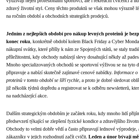
využívají nejen profesionální sportovci, ale i rekreační cvičenci a lid
zdravý životní styl. Ceny těchto produktů se však mohou výrazně liši
na ročním období a obchodních strategiích prodejců.
Jedním z nejlepších období pro nákup levných proteinů je be
konec roku
, konkrétně období kolem Black Friday a Cyber Monda
nákupní svátky, které přišly k nám ze Spojených států, se staly tradi
příležitostmi, kdy obchody nabízejí slevy dosahující někdy až padesá
Mnoho specializovaných obchodů se sportovní výživou se na tyto d
připravuje a nabízí skutečně zajímavé cenové nabídky.
Informace o 
proteinů v tomto období se šíří rychle
, a proto je dobré sledovat ob
již několik týdnů dopředu a registrovat se k odběru newsletterů, kte
na nadcházející akce.
Dalším strategickým obdobím je začátek roku, kdy mnoho lidí přij
předsevzetí týkající se zlepšení fyzické kondice a zdravějšího životn
Obchody to velmi dobře vědí a často připravují lednové výprodeje,
zákazníky v jejich rozhodnutí začít cvičit.
Leden a únor bývají měs