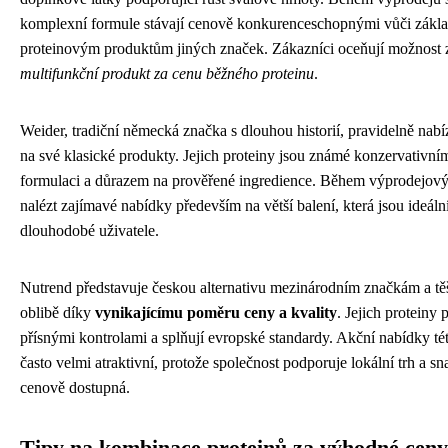
komplexní formule stávají cenově konkurenceschopnými vůči zákl
proteinovým produktům jiných značek. Zákazníci oceňují možnost z
multifunkční produkt za cenu běžného proteinu
.
Weider, tradiční německá značka s dlouhou historií, pravidelně nabí
na své klasické produkty. Jejich proteiny jsou známé konzervativní
formulaci a důrazem na prověřené ingredience. Během výprodejový
nalézt zajímavé nabídky především na větší balení, která jsou ideáln
dlouhodobé uživatele.
Nutrend představuje českou alternativu mezinárodním značkám a těš
oblibě díky
vynikajícímu poměru ceny a kvality
. Jejich proteiny 
přísnými kontrolami a splňují evropské standardy. Akční nabídky té
často velmi atraktivní, protože společnost podporuje lokální trh a sna
cenově dostupná.