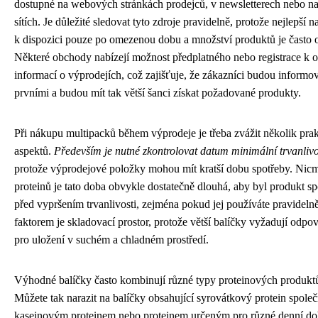
dostupné na webových stránkách prodejců, v newsletterech nebo na
sítích. Je důležité sledovat tyto zdroje pravidelně, protože nejlepší 
k dispozici pouze po omezenou dobu a množství produktů je často
Některé obchody nabízejí možnost předplatného nebo registrace k 
informací o výprodejích, což zajišťuje, že zákazníci budou informo
prvními a budou mít tak větší šanci získat požadované produkty.
Při nákupu multipacků během výprodeje je třeba zvážit několik pra
aspektů.
Především je nutné zkontrolovat datum minimální trvanlivo
protože výprodejové položky mohou mít kratší dobu spotřeby. Nic
proteinů je tato doba obvykle dostatečně dlouhá, aby byl produkt s
před vypršením trvanlivosti, zejména pokud jej používáte pravideln
faktorem je skladovací prostor, protože větší balíčky vyžadují odpov
pro uložení v suchém a chladném prostředí.
Výhodné balíčky často kombinují různé typy proteinových produk
Můžete tak narazit na balíčky obsahující syrovátkový protein společ
kaseinovým proteinem nebo proteinem určeným pro různé denní do