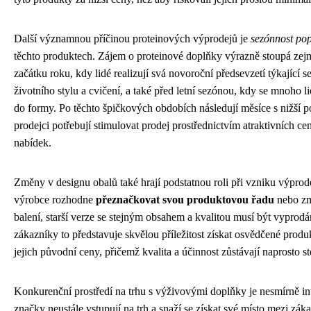
Další významnou příčinou proteinových výprodejů je
sezónnost po
těchto produktech. Zájem o proteinové doplňky výrazně stoupá zej
začátku roku, kdy lidé realizují svá novoroční předsevzetí týkající s
životního stylu a cvičení, a také před letní sezónou, kdy se mnoho li
do formy. Po těchto špičkových obdobích následují měsíce s nižší 
prodejci potřebují stimulovat prodej prostřednictvím atraktivních c
nabídek.
Změny v designu obalů také hrají podstatnou roli při vzniku výprod
výrobce rozhodne
přeznačkovat svou produktovou řadu
nebo zm
balení, starší verze se stejným obsahem a kvalitou musí být vyprodá
zákazníky to představuje skvělou příležitost získat osvědčené prod
jejich původní ceny, přičemž kvalita a účinnost zůstávají naprosto st
Konkurenční prostředí na trhu s výživovými doplňky je nesmírně in
značky neustále vstupují na trh a snaží se získat své místo mezi zák