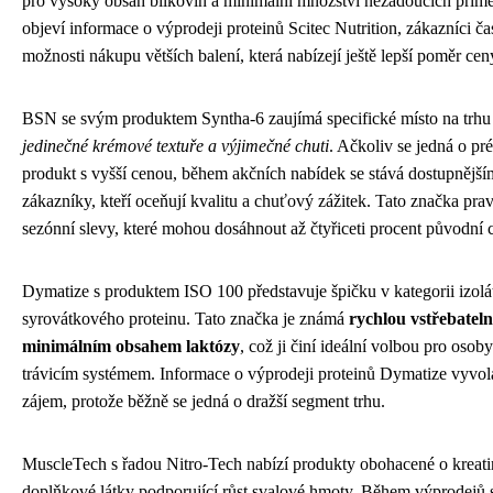
pro vysoký obsah bílkovin a minimální množství nežádoucích přímě
objeví informace o výprodeji proteinů Scitec Nutrition, zákazníci ča
možnosti nákupu větších balení, která nabízejí ještě lepší poměr ce
BSN se svým produktem Syntha-6 zaujímá specifické místo na trhu
jedinečné krémové textuře a výjimečné chuti
. Ačkoliv se jedná o p
produkt s vyšší cenou, během akčních nabídek se stává dostupnější
zákazníky, kteří oceňují kvalitu a chuťový zážitek. Tato značka prav
sezónní slevy, které mohou dosáhnout až čtyřiceti procent původní 
Dymatize s produktem ISO 100 představuje špičku v kategorii izolá
syrovátkového proteinu. Tato značka je známá
rychlou vstřebateln
minimálním obsahem laktózy
, což ji činí ideální volbou pro osoby
trávicím systémem. Informace o výprodeji proteinů Dymatize vyvol
zájem, protože běžně se jedná o dražší segment trhu.
MuscleTech s řadou Nitro-Tech nabízí produkty obohacené o kreatin
doplňkové látky podporující růst svalové hmoty. Během výprodejů s