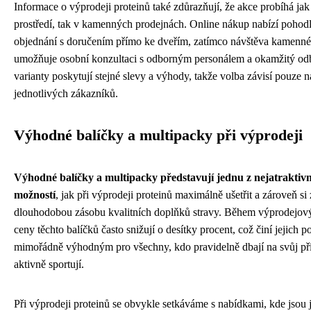
Informace o výprodeji proteinů také zdůrazňují, že akce probíhá jak
prostředí, tak v kamenných prodejnách. Online nákup nabízí pohod
objednání s doručením přímo ke dveřím, zatímco návštěva kamenné
umožňuje osobní konzultaci s odborným personálem a okamžitý od
varianty poskytují stejné slevy a výhody, takže volba závisí pouze n
jednotlivých zákazníků.
Výhodné balíčky a multipacky při výprodeji
Výhodné balíčky a multipacky představují jednu z nejatraktivn
možností
, jak při výprodeji proteinů maximálně ušetřit a zároveň si z
dlouhodobou zásobu kvalitních doplňků stravy. Během výprodejový
ceny těchto balíčků často snižují o desítky procent, což činí jejich p
mimořádně výhodným pro všechny, kdo pravidelně dbají na svůj pří
aktivně sportují.
Při výprodeji proteinů se obvykle setkáváme s nabídkami, kde jsou 