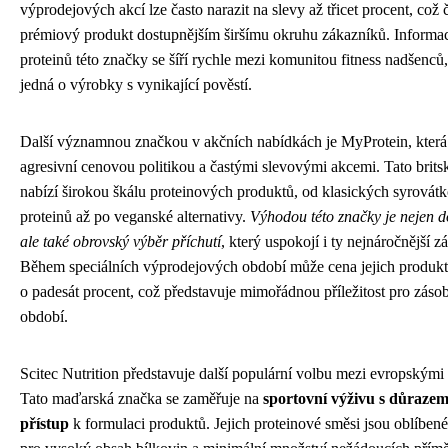
výprodejových akcí lze často narazit na slevy až třicet procent, což č
prémiový produkt dostupnějším širšímu okruhu zákazníků. Informac
proteinů této značky se šíří rychle mezi komunitou fitness nadšenců,
jedná o výrobky s vynikající pověstí.
Další významnou značkou v akčních nabídkách je MyProtein, která 
agresivní cenovou politikou a častými slevovými akcemi. Tato brits
nabízí širokou škálu proteinových produktů, od klasických syrovát
proteinů až po veganské alternativy.
Výhodou této značky je nejen 
ale také obrovský výběr příchutí
, který uspokojí i ty nejnáročnější z
Během speciálních výprodejových období může cena jejich produkt
o padesát procent, což představuje mimořádnou příležitost pro zásob
období.
Scitec Nutrition představuje další populární volbu mezi evropskými s
Tato maďarská značka se zaměřuje na
sportovní výživu s důraze
přístup
k formulaci produktů. Jejich proteinové směsi jsou oblíben