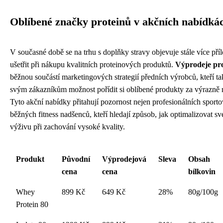
Oblíbené značky proteinů v akčních nabídká
V současné době se na trhu s doplňky stravy objevuje stále více příle
ušetřit při nákupu kvalitních proteinových produktů.
Výprodeje pr
běžnou součástí marketingových strategií předních výrobců, kteří ta
svým zákazníkům možnost pořídit si oblíbené produkty za výrazně n
Tyto akční nabídky přitahují pozornost nejen profesionálních sportov
běžných fitness nadšenců, kteří hledají způsob, jak optimalizovat sv
výživu při zachování vysoké kvality.
Produkt
Původní
Výprodejová
Sleva
Obsah
cena
cena
bílkovin
Whey
899 Kč
649 Kč
28%
80g/100g
Protein 80