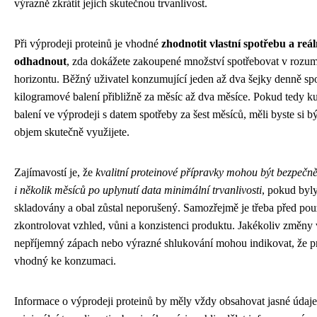
výrazně zkrátit jejich skutečnou trvanlivost.
Při výprodeji proteinů je vhodné
zhodnotit vlastní spotřebu a reá
odhadnout
, zda dokážete zakoupené množství spotřebovat v roz
horizontu. Běžný uživatel konzumující jeden až dva šejky denně sp
kilogramové balení přibližně za měsíc až dva měsíce. Pokud tedy k
balení ve výprodeji s datem spotřeby za šest měsíců, měli byste si být 
objem skutečně využijete.
Zajímavostí je, že
kvalitní proteinové přípravky mohou být bezpeč
i několik měsíců po uplynutí data minimální trvanlivosti
, pokud byl
skladovány a obal zůstal neporušený. Samozřejmě je třeba před pou
zkontrolovat vzhled, vůni a konzistenci produktu. Jakékoliv změny 
nepříjemný zápach nebo výrazné shlukování mohou indikovat, že pr
vhodný ke konzumaci.
Informace o výprodeji proteinů by měly vždy obsahovat jasné údaje