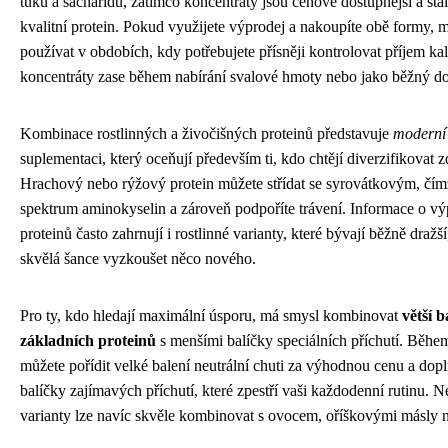
tuků a sacharidů, zatímco koncentráty jsou cenově dostupnější a stál
kvalitní protein. Pokud využijete výprodej a nakoupíte obě formy, m
používat v obdobích, kdy potřebujete přísněji kontrolovat příjem kalo
koncentráty zase během nabírání svalové hmoty nebo jako běžný do
Kombinace rostlinných a živočišných proteinů představuje
moderní 
suplementaci, který oceňují především ti, kdo chtějí diverzifikovat z
Hrachový nebo rýžový protein můžete střídat se syrovátkovým, čímž 
spektrum aminokyselin a zároveň podpoříte trávení. Informace o vý
proteinů často zahrnují i rostlinné varianty, které bývají běžně dražší,
skvělá šance vyzkoušet něco nového.
Pro ty, kdo hledají maximální úsporu, má smysl kombinovat
větší b
základních proteinů
s menšími balíčky speciálních příchutí. Běhe
můžete pořídit velké balení neutrální chuti za výhodnou cenu a dop
balíčky zajímavých příchutí, které zpestří vaši každodenní rutinu. N
varianty lze navíc skvěle kombinovat s ovocem, oříškovými másly