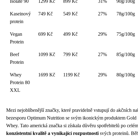
Isolate 90
1299 Kč
899 Kč
31%
90g/100g
Kaseinový
749 Kč
549 Kč
27%
78g/100g
protein
Vegan
699 Kč
499 Kč
29%
75g/100g
Protein
Beef
1099 Kč
799 Kč
27%
85g/100g
Protein
Whey
1699 Kč
1199 Kč
29%
80g/100g
Protein 80
XXL
Mezi nejoblíbenější značky, které pravidelně vstupují do akčních nab
bezesporu Optimum Nutrition se svým ikonickým produktem Gold 
Whey. Tato americká značka si získala důvěru spotřebitelů po celém
konzistentní kvalitě a vynikající rozpustnosti
svých proteinů. B