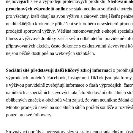
nejnovějších slev a výprodejů proteinových produktů.
Sledování a
proteinových výprodejů online
se stalo nedílnou součástí chytré
pro všechny, kteří dbají na svou výživu a zároveň chtějí šetřit peníz
nejdůležitějším krokem je přihlášení se k odběru newsletterů přímo
prodejců sportovní výživy. Většina renomovaných e-shopů specializ
fitness a výživové doplňky zasílá svým odběratelům pravidelné inf
připravovaných akcích, často dokonce s exkluzivními slevovými kó
nejsou běžně dostupné na webových stránkách.
Sociální sítě představují další klíčový zdroj informací
o probíhají
výprodejích proteinů. Facebook, Instagram i TikTok jsou platformy
s výživou pravidelně zveřejňují informace o flash výprodejích, ča
nabídkách a speciálních slevových akcích. Sledování oficiálních str
oblíbených značek a obchodů vám zajistí, že vám neunikne žádná dů
Mnoho prodejců navíc na sociálních sítích pořádá soutěže a rozdává
pouze pro své followery.
Srovnávací portály a agregátory slev se staly nepostradatelným nást