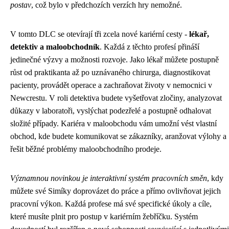
postav
, což bylo v předchozích verzích hry nemožné.
V tomto DLC se otevírají tři zcela nové kariérní cesty -
lékař,
detektiv a maloobchodník
. Každá z těchto profesí přináší
jedinečné výzvy a možnosti rozvoje. Jako lékař můžete postupně
růst od praktikanta až po uznávaného chirurga, diagnostikovat
pacienty, provádět operace a zachraňovat životy v nemocnici v
Newcrestu. V roli detektiva budete vyšetřovat zločiny, analyzovat
důkazy v laboratoři, vyslýchat podezřelé a postupně odhalovat
složité případy. Kariéra v maloobchodu vám umožní vést vlastní
obchod, kde budete komunikovat se zákazníky, aranžovat výlohy a
řešit běžné problémy maloobchodního prodeje.
Významnou novinkou je interaktivní systém pracovních směn
, kdy
můžete své Simíky doprovázet do práce a přímo ovlivňovat jejich
pracovní výkon. Každá profese má své specifické úkoly a cíle,
které musíte plnit pro postup v kariérním žebříčku. Systém