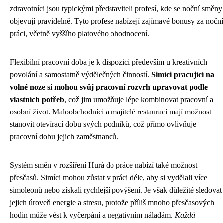
zdravotníci jsou typickými představiteli profesí, kde se noční směny
objevují pravidelně. Tyto profese nabízejí zajímavé bonusy za noční
práci, včetně vyššího platového ohodnocení.
Flexibilní pracovní doba je k dispozici především u kreativních
povolání a samostatně výdělečných činností.
Simíci pracující na
volné noze si mohou svůj pracovní rozvrh upravovat podle
vlastních potřeb
, což jim umožňuje lépe kombinovat pracovní a
osobní život. Maloobchodníci a majitelé restaurací mají možnost
stanovit otevírací dobu svých podniků, což přímo ovlivňuje
pracovní dobu jejich zaměstnanců.
Systém směn v rozšíření Hurá do práce nabízí také možnost
přesčasů. Simíci mohou zůstat v práci déle, aby si vydělali více
simoleonů nebo získali rychlejší povýšení. Je však důležité sledovat
jejich úroveň energie a stresu, protože příliš mnoho přesčasových
hodin může vést k vyčerpání a negativním náladám.
Každá