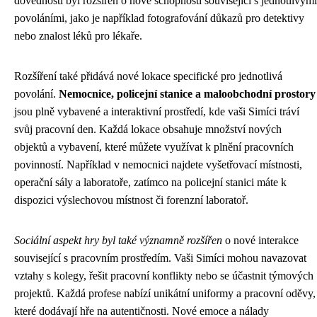
dovedností byl rozšířen o nové schopnosti související s jednotlivými
povoláními, jako je například fotografování důkazů pro detektivy
nebo znalost léků pro lékaře.
Rozšíření také přidává nové lokace specifické pro jednotlivá
povolání.
Nemocnice, policejní stanice a maloobchodní prostory
jsou plně vybavené a interaktivní prostředí, kde vaši Simíci tráví
svůj pracovní den. Každá lokace obsahuje množství nových
objektů a vybavení, které můžete využívat k plnění pracovních
povinností. Například v nemocnici najdete vyšetřovací místnosti,
operační sály a laboratoře, zatímco na policejní stanici máte k
dispozici výslechovou místnost či forenzní laboratoř.
Sociální aspekt hry byl také významně rozšířen
o nové interakce
související s pracovním prostředím. Vaši Simíci mohou navazovat
vztahy s kolegy, řešit pracovní konflikty nebo se účastnit týmových
projektů. Každá profese nabízí unikátní uniformy a pracovní oděvy,
které dodávají hře na autentičnosti. Nové emoce a nálady