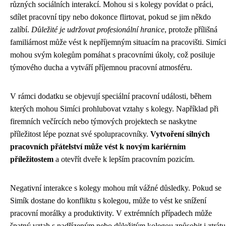
různých sociálních interakcí. Mohou si s kolegy povídat o práci,
sdílet pracovní tipy nebo dokonce flirtovat, pokud se jim někdo
zalíbí.
Důležité je udržovat profesionální hranice
, protože přílišná
familiárnost může vést k nepříjemným situacím na pracovišti. Simíci
mohou svým kolegům pomáhat s pracovními úkoly, což posiluje
týmového ducha a vytváří příjemnou pracovní atmosféru.
V rámci dodatku se objevují speciální pracovní události, během
kterých mohou Simíci prohlubovat vztahy s kolegy. Například při
firemních večírcích nebo týmových projektech se naskytne
příležitost lépe poznat své spolupracovníky.
Vytvoření silných
pracovních přátelství může vést k novým kariérním
příležitostem
a otevřít dveře k lepším pracovním pozicím.
Negativní interakce s kolegy mohou mít vážné důsledky. Pokud se
Simík dostane do konfliktu s kolegou, může to vést ke snížení
pracovní morálky a produktivity. V extrémních případech může
špatný vztah s nadřízeným nebo důležitým kolegou způsobit i ztrátu