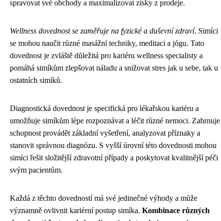
spravovat své obchody a maximalizovat zisky z prodeje.
Wellness dovednost se zaměřuje na fyzické a duševní zdraví
. Simíci
se mohou naučit různé masážní techniky, meditaci a jógu. Tato
dovednost je zvláště důležitá pro kariéru wellness specialisty a
pomáhá simíkům zlepšovat náladu a snižovat stres jak u sebe, tak u
ostatních simíků.
Diagnostická dovednost je specifická pro lékařskou kariéru a
umožňuje simíkům lépe rozpoznávat a léčit různé nemoci. Zahrnuje
schopnost provádět základní vyšetření, analyzovat příznaky a
stanovit správnou diagnózu. S vyšší úrovní této dovednosti mohou
simíci řešit složitější zdravotní případy a poskytovat kvalitnější péči
svým pacientům.
Každá z těchto dovedností má své jedinečné výhody a může
významně ovlivnit kariérní postup simíka.
Kombinace různých