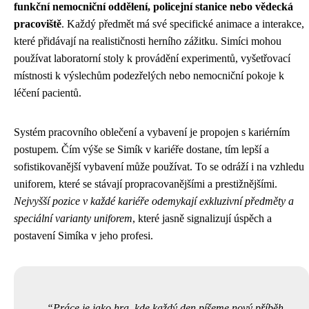
funkční nemocniční oddělení, policejní stanice nebo vědecká
pracoviště
. Každý předmět má své specifické animace a interakce,
které přidávají na realističnosti herního zážitku. Simíci mohou
používat laboratorní stoly k provádění experimentů, vyšetřovací
místnosti k výslechům podezřelých nebo nemocniční pokoje k
léčení pacientů.
Systém pracovního oblečení a vybavení je propojen s kariérním
postupem. Čím výše se Simík v kariéře dostane, tím lepší a
sofistikovanější vybavení může používat. To se odráží i na vzhledu
uniforem, které se stávají propracovanějšími a prestižnějšími.
Nejvyšší pozice v každé kariéře odemykají exkluzivní předměty a
speciální varianty uniforem
, které jasně signalizují úspěch a
postavení Simíka v jeho profesi.
Práce je jako hra, kde každý den píšeme nový příběh.