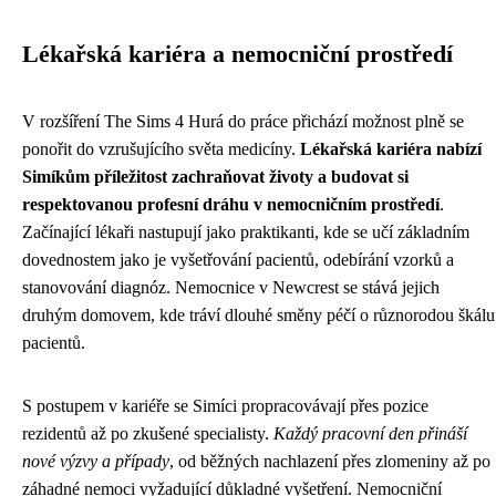
Lékařská kariéra a nemocniční prostředí
V rozšíření The Sims 4 Hurá do práce přichází možnost plně se
ponořit do vzrušujícího světa medicíny.
Lékařská kariéra nabízí
Simíkům příležitost zachraňovat životy a budovat si
respektovanou profesní dráhu v nemocničním prostředí
.
Začínající lékaři nastupují jako praktikanti, kde se učí základním
dovednostem jako je vyšetřování pacientů, odebírání vzorků a
stanovování diagnóz. Nemocnice v Newcrest se stává jejich
druhým domovem, kde tráví dlouhé směny péčí o různorodou škálu
pacientů.
S postupem v kariéře se Simíci propracovávají přes pozice
rezidentů až po zkušené specialisty.
Každý pracovní den přináší
nové výzvy a případy
, od běžných nachlazení přes zlomeniny až po
záhadné nemoci vyžadující důkladné vyšetření. Nemocniční