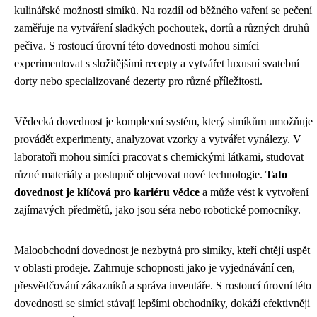
kulinářské možnosti simíků. Na rozdíl od běžného vaření se pečení
zaměřuje na vytváření sladkých pochoutek, dortů a různých druhů
pečiva. S rostoucí úrovní této dovednosti mohou simíci
experimentovat s složitějšími recepty a vytvářet luxusní svatební
dorty nebo specializované dezerty pro různé příležitosti.
Vědecká dovednost je komplexní systém, který simíkům umožňuje
provádět experimenty, analyzovat vzorky a vytvářet vynálezy. V
laboratoři mohou simíci pracovat s chemickými látkami, studovat
různé materiály a postupně objevovat nové technologie.
Tato
dovednost je klíčová pro kariéru vědce
a může vést k vytvoření
zajímavých předmětů, jako jsou séra nebo robotické pomocníky.
Maloobchodní dovednost je nezbytná pro simíky, kteří chtějí uspět
v oblasti prodeje. Zahrnuje schopnosti jako je vyjednávání cen,
přesvědčování zákazníků a správa inventáře. S rostoucí úrovní této
dovednosti se simíci stávají lepšími obchodníky, dokáží efektivněji