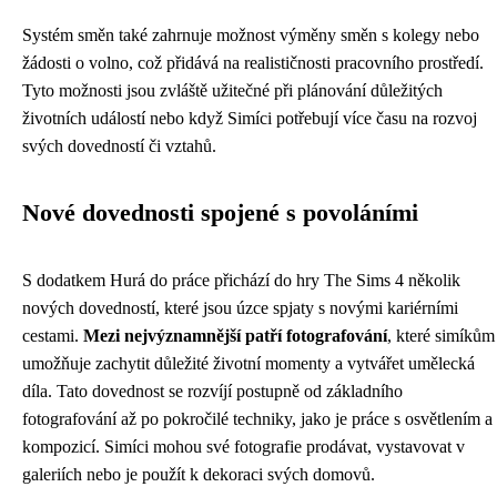
Systém směn také zahrnuje možnost výměny směn s kolegy nebo
žádosti o volno, což přidává na realističnosti pracovního prostředí.
Tyto možnosti jsou zvláště užitečné při plánování důležitých
životních událostí nebo když Simíci potřebují více času na rozvoj
svých dovedností či vztahů.
Nové dovednosti spojené s povoláními
S dodatkem Hurá do práce přichází do hry The Sims 4 několik
nových dovedností, které jsou úzce spjaty s novými kariérními
cestami.
Mezi nejvýznamnější patří fotografování
, které simíkům
umožňuje zachytit důležité životní momenty a vytvářet umělecká
díla. Tato dovednost se rozvíjí postupně od základního
fotografování až po pokročilé techniky, jako je práce s osvětlením a
kompozicí. Simíci mohou své fotografie prodávat, vystavovat v
galeriích nebo je použít k dekoraci svých domovů.