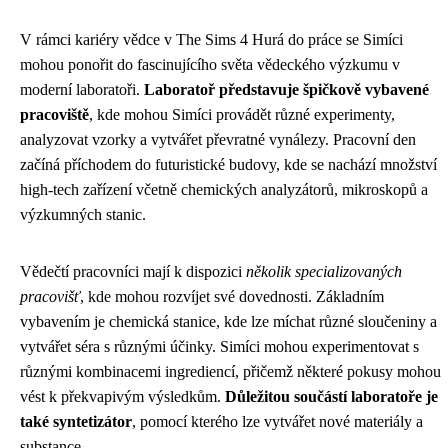
V rámci kariéry vědce v The Sims 4 Hurá do práce se Simíci
mohou ponořit do fascinujícího světa vědeckého výzkumu v
moderní laboratoři.
Laboratoř představuje špičkově vybavené
pracoviště
, kde mohou Simíci provádět různé experimenty,
analyzovat vzorky a vytvářet převratné vynálezy. Pracovní den
začíná příchodem do futuristické budovy, kde se nachází množství
high-tech zařízení včetně chemických analyzátorů, mikroskopů a
výzkumných stanic.
Vědečtí pracovníci mají k dispozici
několik specializovaných
pracovišť
, kde mohou rozvíjet své dovednosti. Základním
vybavením je chemická stanice, kde lze míchat různé sloučeniny a
vytvářet séra s různými účinky. Simíci mohou experimentovat s
různými kombinacemi ingrediencí, přičemž některé pokusy mohou
vést k překvapivým výsledkům.
Důležitou součástí laboratoře je
také syntetizátor
, pomocí kterého lze vytvářet nové materiály a
substance.