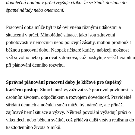
dodatečná hodina v práci zvyšuje riziko, že se Simík dostane do
špatné nálady nebo onemocní
.
Pracovní doba může být také ovlivněna různými událostmi a
situacemi v práci. Mimořádné situace, jako jsou zdravotní
pohotovosti v nemocnici nebo policejní zásahy, mohou prodloužit
běžnou pracovní dobu. Naopak některé kariéry nabízejí možnost
vzít si volno nebo pracovat z domova, což poskytuje větší flexibilitu
při plánování denního rozvrhu.
Správné plánování pracovní doby je klíčové pro úspěšný
kariérní postup
. Simíci musí vyvažovat své pracovní povinnosti s
osobním životem, odpočinkem a rozvojem dovedností. Pravidelné
střídání denních a nočních směn může být náročné, ale přináší
zajímavé herní situace a výzvy. Některá povolání vyžadují práci o
víkendech nebo během svátků, což přidává další vrstvu realismu do
každodenního života Simíků.