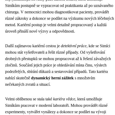
Simíkům postupně se vypracovat od praktikanta až po uznávaného
chirurga. V nemocnici mohou diagnostikovat pacienty, provádět
různé zákroky a dokonce se podílet na výzkumu nových léčebných
metod. Kariérní postup je velmi detailně propracovaný a každá
úroveň přináší nové výzvy a odpovědnosti.
Další zajímavou kariérní cestou je
detektivní práce
, kde se Simíci
mohou stát vyšetřovateli a řešit různé případy. Od vyšetřování
drobných přestupků se mohou propracovat až k řešení závažných
zločinů. Součástí jejich práce je ohledávání místa činu, výslech
podezřelých, sbírání důkazů a sestavování případů. Tato kariéra
nabízí skutečně
dynamický herní zážitek
s množstvím
nečekaných zvratů a situací.
Velmi oblíbenou se stala také
kariéra vědce
, která umožňuje
Simíkům pracovat v moderní laboratoři. Mohou provádět různé
experimenty, vytvářet vynálezy a dokonce se podílet na vývoji