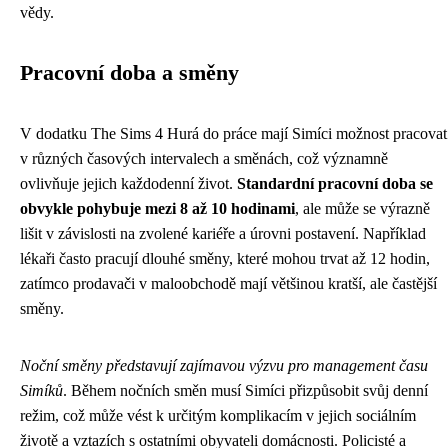
vědy.
Pracovní doba a směny
V dodatku The Sims 4 Hurá do práce mají Simíci možnost pracovat
v různých časových intervalech a směnách, což významně
ovlivňuje jejich každodenní život.
Standardní pracovní doba se
obvykle pohybuje mezi 8 až 10 hodinami
, ale může se výrazně
lišit v závislosti na zvolené kariéře a úrovni postavení. Například
lékaři často pracují dlouhé směny, které mohou trvat až 12 hodin,
zatímco prodavači v maloobchodě mají většinou kratší, ale častější
směny.
Noční směny představují zajímavou výzvu pro management času
Simíků
. Během nočních směn musí Simíci přizpůsobit svůj denní
režim, což může vést k určitým komplikacím v jejich sociálním
životě a vztazích s ostatními obyvateli domácnosti. Policisté a