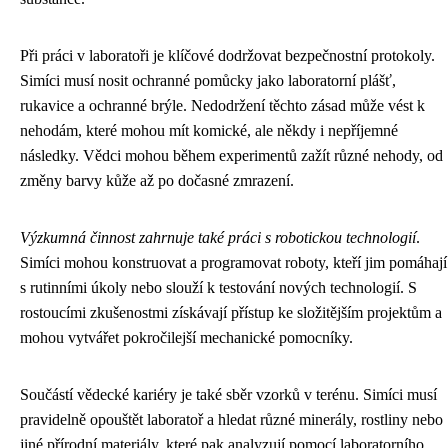
Při práci v laboratoři je klíčové dodržovat bezpečnostní protokoly.
Simíci musí nosit ochranné pomůcky jako laboratorní plášť,
rukavice a ochranné brýle. Nedodržení těchto zásad může vést k
nehodám, které mohou mít komické, ale někdy i nepříjemné
následky. Vědci mohou během experimentů zažít různé nehody, od
změny barvy kůže až po dočasné zmrazení.
Výzkumná činnost zahrnuje také práci s robotickou technologií
.
Simíci mohou konstruovat a programovat roboty, kteří jim pomáhají
s rutinními úkoly nebo slouží k testování nových technologií. S
rostoucími zkušenostmi získávají přístup ke složitějším projektům a
mohou vytvářet pokročilejší mechanické pomocníky.
Součástí vědecké kariéry je také sběr vzorků v terénu. Simíci musí
pravidelně opouštět laboratoř a hledat různé minerály, rostliny nebo
jiné přírodní materiály, které pak analyzují pomocí laboratorního