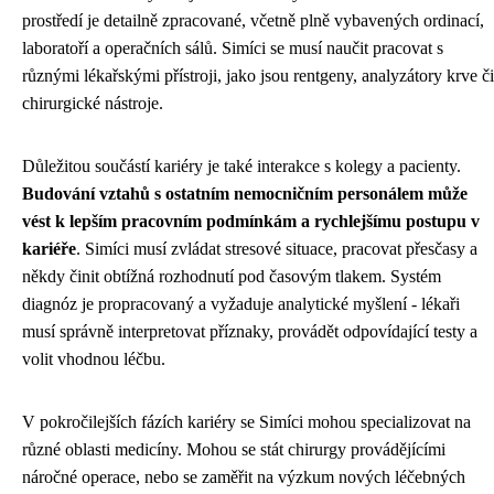
prostředí je detailně zpracované, včetně plně vybavených ordinací,
laboratoří a operačních sálů. Simíci se musí naučit pracovat s
různými lékařskými přístroji, jako jsou rentgeny, analyzátory krve či
chirurgické nástroje.
Důležitou součástí kariéry je také interakce s kolegy a pacienty.
Budování vztahů s ostatním nemocničním personálem může
vést k lepším pracovním podmínkám a rychlejšímu postupu v
kariéře
. Simíci musí zvládat stresové situace, pracovat přesčasy a
někdy činit obtížná rozhodnutí pod časovým tlakem. Systém
diagnóz je propracovaný a vyžaduje analytické myšlení - lékaři
musí správně interpretovat příznaky, provádět odpovídající testy a
volit vhodnou léčbu.
V pokročilejších fázích kariéry se Simíci mohou specializovat na
různé oblasti medicíny. Mohou se stát chirurgy provádějícími
náročné operace, nebo se zaměřit na výzkum nových léčebných