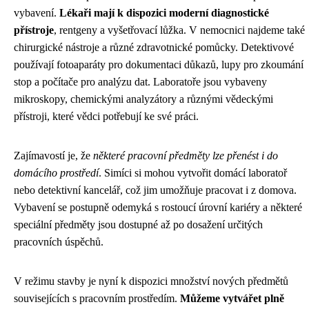
vybavení.
Lékaři mají k dispozici moderní diagnostické
přístroje
, rentgeny a vyšetřovací lůžka. V nemocnici najdeme také
chirurgické nástroje a různé zdravotnické pomůcky. Detektivové
používají fotoaparáty pro dokumentaci důkazů, lupy pro zkoumání
stop a počítače pro analýzu dat. Laboratoře jsou vybaveny
mikroskopy, chemickými analyzátory a různými vědeckými
přístroji, které vědci potřebují ke své práci.
Zajímavostí je, že
některé pracovní předměty lze přenést i do
domácího prostředí
. Simíci si mohou vytvořit domácí laboratoř
nebo detektivní kancelář, což jim umožňuje pracovat i z domova.
Vybavení se postupně odemyká s rostoucí úrovní kariéry a některé
speciální předměty jsou dostupné až po dosažení určitých
pracovních úspěchů.
V režimu stavby je nyní k dispozici množství nových předmětů
souvisejících s pracovním prostředím.
Můžeme vytvářet plně