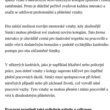
zaměstnání. Proto je důležité pečlivě zvažovat každou interakci a
snažit se udržovat profesionální a přátelské vztahy.
Hra nabízí možnost rozvíjet mentorské vztahy, kdy zkušenější
Simíci mohou předávat své znalosti novým kolegům.
Tato forma
interakce je obzvláště cenná pro budování respektu na pracovišti
a
může vést k dodatečným bonusům v podobě rychlejšího kariérního
postupu pro oba zúčastněné Simíky.
V některých kariérách, jako je například lékařství nebo policejní
práce, jsou dobré vztahy s kolegy naprosto klíčové pro úspěšné
plnění pracovních úkolů. Simíci musí spolupracovat při řešení
náročných případů nebo při záchraně životů, což vytváří silné
pracovní vazby. Tyto vztahy se mohou přenést i mimo pracoviště a
vést k dlouhodobým přátelstvím.
Pracovní prostředí také ovlivňuje náladu a celkovou