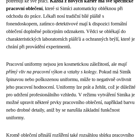
potřebují ke své práci.
Každá z nových kariér má své specifické
pracovní oblečení
, které si Simíci automaticky obléknou při
odchodu do práce. Lékaři nosí tradiční bílé pláště s
fonendoskopem, zatímco detektivové mají k dispozici formální
oblečení doplněné policejním odznakem. Vědci se oblékají do
charakteristických laboratorních plášťů a ochranných brýlí, které je
chrání při provádění experimentů.
Pracovní uniformy nejsou jen kosmetickou záležitostí, ale
mají
přímý vliv na pracovní výkon a vztahy s kolegy
. Pokud má Simík
špinavou nebo poškozenou uniformu, může to negativně ovlivnit
jeho pracovní hodnocení. Uniformy lze prát a žehlit, což je důležité
pro udržení profesionálního vzhledu. V režimu vytváření Simíka je
možné upravit některé prvky pracovního oblečení, například barvu
nebo drobné detaily, aniž by se narušila základní funkčnost
uniformy.
Kromě oblečení přináší rozšíření také rozsáhlou sbírku pracovního