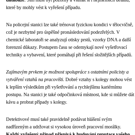
které by mohly vést k vyřešení případu.
Na policejní stanici lze také trénovat fyzickou kondici v tělocvičně,
což je nezbytné pro úspěšné pronásledování podezřelých. V
chemické laboratoři se analyzují otisky prstů, vzorky DNA a další
forenzní důkazy. Postupem času se odemykají nové vyšetřovací
techniky a vybavení, které pomáhají při řešení složitějších případů.
Zajímavým prvkem je možnost spolupráce s ostatními policisty a
vytváření vztahů na pracovišti
. Dobré vztahy s kolegy mohou vést
k lepším výsledkům při vyšetřování a rychlejšímu kariérnímu
postupu. Na stanici je také odpočinková místnost, kde si můžete dát
kávu a probrat případy s kolegy.
Detektivové musí také pravidelně podávat hlášení svým
nadřízeným a udržovat si vysokou úroveň pracovní morálky.
Každý vyřešený případ přispívá k budování reputace vašeho