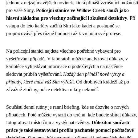
jednou z nejzajímavějších novinek, která přináší vzrušující možnosti
pro vaše Simy.
Policejní stanice ve Willow Creek slouží jako
hlavní základna pro všechny začínající i zkušené detektivy
. Při
vstupu do této kariéry začíná Sim jako kadet a postupně se
propracovává přes různé hodnosti až k vrcholu své profese.
Na policejní stanici najdete všechno potřebné vybavení pro
vyšetřování případů. V laboratoři můžete analyzovat důkazy, v
kartotéce vyhledávat informace o podezřelých a na nástěnce
sledovat průběh vyšetřování.
Každý den přináší nové výzvy a
případy, které musí váš Sim vyřešit
. Od drobných krádeží až po
závažné zločiny, práce detektiva nikdy nekončí.
Součástí denní rutiny je ranní briefing, kde se dozvíte o nových
případech. Poté můžete vyrazit do terénu, kde budete sbírat důkazy,
fotografovat místo činu a vyslýchat svědky.
Důležitou součástí
práce je také sestavování profilu pachatele pomocí počítačové
databáze
. Sim musí být pozorný a všímat si i nejmenších detailů,