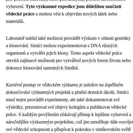
vybavení.
Tyto výzkumné expedice jsou důležitou součástí
vědecké práce
a mohou vést k objevům nových látek nebo
materiálů.
Laboratoř nabízí také možnost provádět výzkum v oblasti genetiky
a klonování. Simíci mohou experimentovat s DNA různých
organismů a vytvářet jejich klony. Tento aspekt vědecké práce
otevírá zajímavé možnosti pro vytváření nových forem života nebo
dokonce klonování samotných Simíků.
Kariérní postup ve vědeckém výzkumu je založen na úspěšném
dokončování výzkumných projektů
a plnění denních úkolů. Simíci
musí nejen provádět experimenty, ale také dokumentovat své
výsledky, prezentovat své objevy kolegům a publikovat vědecké
práce. S každým povýšením získávají přístup k lepšímu vybavení a
náročnějším výzkumným projektům, což jim umožňuje dále rozvíjet
své vědecké schopnosti a přispívat k pokroku v simíkovském světě