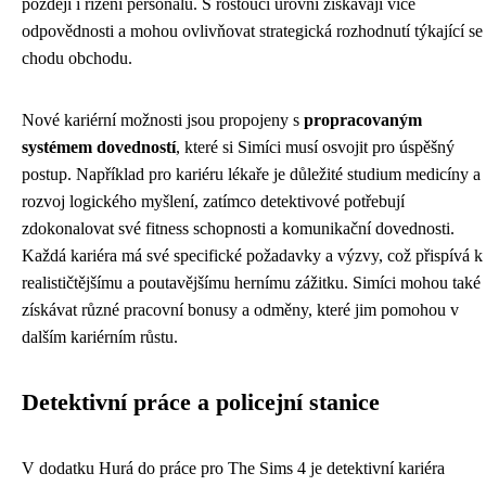
později i řízení personálu. S rostoucí úrovní získávají více
odpovědnosti a mohou ovlivňovat strategická rozhodnutí týkající se
chodu obchodu.
Nové kariérní možnosti jsou propojeny s
propracovaným
systémem dovedností
, které si Simíci musí osvojit pro úspěšný
postup. Například pro kariéru lékaře je důležité studium medicíny a
rozvoj logického myšlení, zatímco detektivové potřebují
zdokonalovat své fitness schopnosti a komunikační dovednosti.
Každá kariéra má své specifické požadavky a výzvy, což přispívá k
realističtějšímu a poutavějšímu hernímu zážitku. Simíci mohou také
získávat různé pracovní bonusy a odměny, které jim pomohou v
dalším kariérním růstu.
Detektivní práce a policejní stanice
V dodatku Hurá do práce pro The Sims 4 je detektivní kariéra