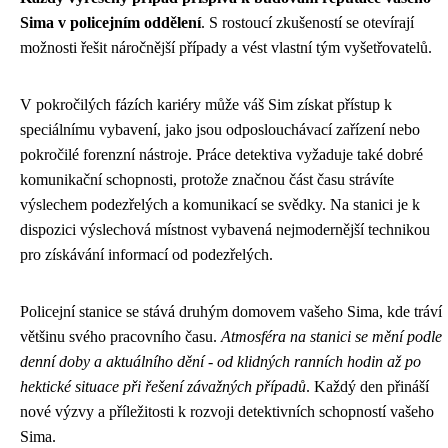
Sima v policejním oddělení
. S rostoucí zkušeností se otevírají
možnosti řešit náročnější případy a vést vlastní tým vyšetřovatelů.
V pokročilých fázích kariéry může váš Sim získat přístup k
speciálnímu vybavení, jako jsou odposlouchávací zařízení nebo
pokročilé forenzní nástroje. Práce detektiva vyžaduje také dobré
komunikační schopnosti, protože značnou část času strávíte
výslechem podezřelých a komunikací se svědky. Na stanici je k
dispozici výslechová místnost vybavená nejmodernější technikou
pro získávání informací od podezřelých.
Policejní stanice se stává druhým domovem vašeho Sima, kde tráví
většinu svého pracovního času.
Atmosféra na stanici se mění podle
denní doby a aktuálního dění - od klidných ranních hodin až po
hektické situace při řešení závažných případů
. Každý den přináší
nové výzvy a příležitosti k rozvoji detektivních schopností vašeho
Sima.