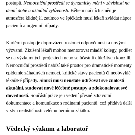
postupů.
Nemocniční prostředí se dynamicky mění v závislosti na
denní době a aktuální vytíženosti
. Během nočních směn je
atmosféra klidnější, zatímco ve špičkách musí lékaři zvládat nápor
pacientů a urgentní případy.
Kariérní postup je doprovázen rostoucí odpovědností a novými
výzvami. Zkušení lékaři mohou mentorovat mladší kolegy, podílet
se na výzkumných projektech nebo se účastnit důležitých konzilií.
Nemocniční prostředí nabízí také prostor pro dramatické momenty -
epidemie záhadných nemocí, kritické stavy pacientů či neobvyklé
lékařské případy.
Simíci musí neustále udržovat své znalosti
aktuální, studovat nové léčebné postupy a zdokonalovat své
dovednosti
. Součástí práce je i vedení přesné zdravotní
dokumentace a komunikace s rodinami pacientů, což přidává další
vrstvu realističnosti celému hernímu zážitku.
Vědecký výzkum a laboratoř