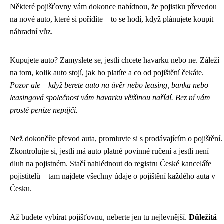
Některé pojišťovny vám dokonce nabídnou, že pojistku převedou
na nové auto, které si pořídíte – to se hodí, když plánujete koupit
náhradní vůz.
Kupujete auto? Zamyslete se, jestli chcete havarku nebo ne. Záleží
na tom, kolik auto stojí, jak ho platíte a co od pojištění čekáte.
Pozor ale – když berete auto na úvěr nebo leasing, banka nebo
leasingová společnost vám havarku většinou nařídí. Bez ní vám
prostě peníze nepůjčí.
Než dokončíte převod auta, promluvte si s prodávajícím o pojištění.
Zkontrolujte si, jestli má auto platné povinné ručení a jestli není
dluh na pojistném. Stačí nahlédnout do registru České kanceláře
pojistitelů – tam najdete všechny údaje o pojištění každého auta v
Česku.
Až budete vybírat pojišťovnu, neberte jen tu nejlevnější.
Důležitá