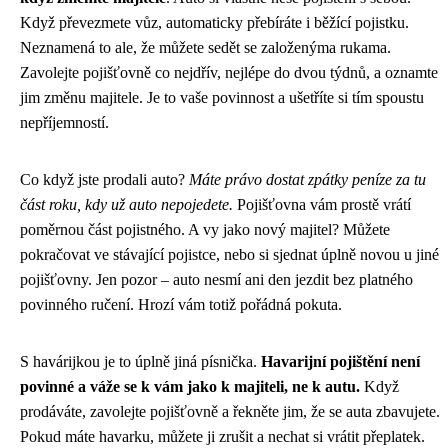
Když převezmete vůz, automaticky přebíráte i běžící pojistku.
Neznamená to ale, že můžete sedět se založenýma rukama.
Zavolejte pojišťovně co nejdřív, nejlépe do dvou týdnů, a oznamte
jim změnu majitele. Je to vaše povinnost a ušetříte si tím spoustu
nepříjemností.
Co když jste prodali auto?
Máte právo dostat zpátky peníze za tu
část roku, kdy už auto nepojedete.
Pojišťovna vám prostě vrátí
poměrnou část pojistného. A vy jako nový majitel? Můžete
pokračovat ve stávající pojistce, nebo si sjednat úplně novou u jiné
pojišťovny. Jen pozor – auto nesmí ani den jezdit bez platného
povinného ručení. Hrozí vám totiž pořádná pokuta.
S havárijkou je to úplně jiná písnička.
Havarijní pojištění není
povinné a váže se k vám jako k majiteli, ne k autu.
Když
prodáváte, zavolejte pojišťovně a řekněte jim, že se auta zbavujete.
Pokud máte havarku, můžete ji zrušit a nechat si vrátit přeplatek.