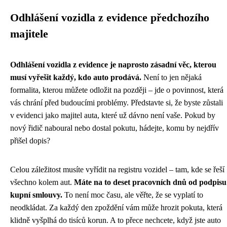
Odhlášení vozidla z evidence předchozího
majitele
Odhlášení vozidla z evidence je naprosto zásadní věc, kterou
musí vyřešit každý, kdo auto prodává.
Není to jen nějaká
formalita, kterou můžete odložit na později – jde o povinnost, která
vás chrání před budoucími problémy. Představte si, že byste zůstali
v evidenci jako majitel auta, které už dávno není vaše. Pokud by
nový řidič naboural nebo dostal pokutu, hádejte, komu by nejdřív
přišel dopis?
Celou záležitost musíte vyřídit na registru vozidel – tam, kde se řeší
všechno kolem aut.
Máte na to deset pracovních dnů od podpisu
kupní smlouvy.
To není moc času, ale věřte, že se vyplatí to
neodkládat. Za každý den zpoždění vám může hrozit pokuta, která
klidně vyšplhá do tisíců korun. A to přece nechcete, když jste auto