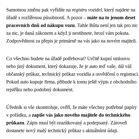
Samotnou změnu pak vyřídíte na
registru vozidel
, který najdete na
úřadě s rozšířenou působností. A pozor –
máte na to jenom deset
pracovních dnů od nákupu vozu
. Tahle lhůta není jen tak pro nic
za nic, je daná zákonem a když ji nestihnete, hrozí vám pokuta.
Zodpovědnost za přepis je primárně na vás jako na novém majiteli.
Co všechno budete na úřadě potřebovat? Určitě kupní smlouvu
nebo jiný dokument, který dokazuje, že je auto teď vaše, dál váš
občanský průkaz, technický průkaz vozidla a osvědčení o registraci.
Pokud auto kupuje firma, přibude k tomu ještě výpis z obchodního
rejstříku nebo podobný dokument.
Úředník si vše zkontroluje, ověří, že máte všechny potřebné papíry
v pořádku, a
zapíše vás jako nového majitele do technického
průkazu
. Zápis musí být orazítkovaný a podepsaný. Zároveň
dostanete nový malý technický průkaz s aktuálními údaji.