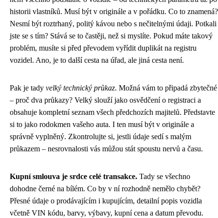
historii vlastníků. Musí být v originále a v pořádku. Co to znamená?
Nesmí být roztrhaný, politý kávou nebo s nečitelnými údaji. Potkali
jste se s tím? Stává se to častěji, než si myslíte. Pokud máte takový
problém, musíte si před převodem vyřídit duplikát na registru
vozidel. Ano, je to další cesta na úřad, ale jiná cesta není.
Pak je tady
velký technický průkaz
. Možná vám to připadá zbytečné
– proč dva průkazy? Velký slouží jako osvědčení o registraci a
obsahuje kompletní seznam všech předchozích majitelů. Představte
si to jako rodokmen vašeho auta. I ten musí být v originále a
správně vyplněný. Zkontrolujte si, jestli údaje sedí s malým
průkazem – nesrovnalosti vás můžou stát spoustu nervů a času.
Kupní smlouva je srdce celé transakce.
Tady se všechno
dohodne černé na bílém. Co by v ní rozhodně nemělo chybět?
Přesné údaje o prodávajícím i kupujícím, detailní popis vozidla
včetně VIN kódu, barvy, výbavy, kupní cena a datum převodu.