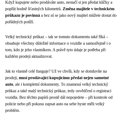
Když kupujete nebo prodáváte auto, nestačí si jen předat klíčky a
popřát hodně šťastných kilometrů.
Změna majitele v technickém
průkazu je povinná
a bez ní se jako nový majitel můžete dostat do
pořádných potíží.
Velký technický průkaz – tak se tomuto dokumentu také říká –
obsahuje všechny důležité informace o vozidle a samozřejmě i o
tom, kdo je jeho vlastníkem. A právě tyto údaje je potřeba při
každém prodeji aktualizovat.
Jak to vlastně celé funguje? Už ve chvíli, kdy se domluvíte na
prodeji,
musí prodávající kupujícímu předat nejen samotné
auto
, ale i kompletní dokumenty. To znamená velký technický
průkaz a také malý technický průkaz, tedy osvědčení o registraci
vozidla. Bez těchto papírů prostě dál nepojedete – při kontrole od
policie nebo při pokusu zapsat auto na sebe byste měli velký
problém.