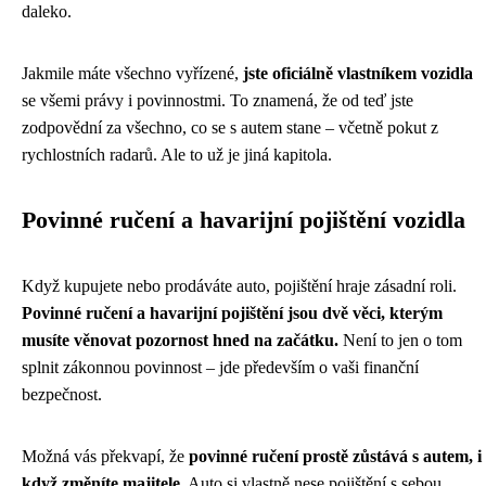
daleko.
Jakmile máte všechno vyřízené,
jste oficiálně vlastníkem vozidla
se všemi právy i povinnostmi. To znamená, že od teď jste
zodpovědní za všechno, co se s autem stane – včetně pokut z
rychlostních radarů. Ale to už je jiná kapitola.
Povinné ručení a havarijní pojištění vozidla
Když kupujete nebo prodáváte auto, pojištění hraje zásadní roli.
Povinné ručení a havarijní pojištění jsou dvě věci, kterým
musíte věnovat pozornost hned na začátku.
Není to jen o tom
splnit zákonnou povinnost – jde především o vaši finanční
bezpečnost.
Možná vás překvapí, že
povinné ručení prostě zůstává s autem, i
když změníte majitele
. Auto si vlastně nese pojištění s sebou.