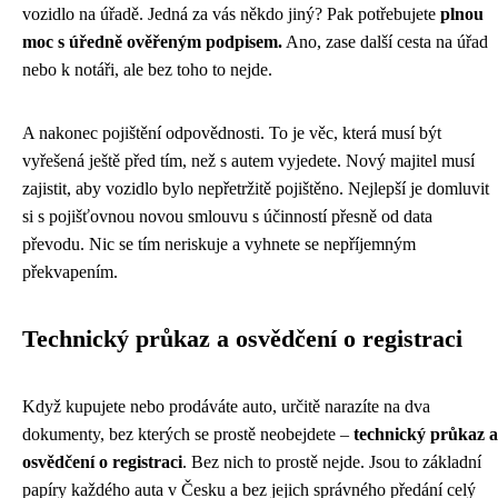
vozidlo na úřadě. Jedná za vás někdo jiný? Pak potřebujete
plnou
moc s úředně ověřeným podpisem.
Ano, zase další cesta na úřad
nebo k notáři, ale bez toho to nejde.
A nakonec pojištění odpovědnosti. To je věc, která musí být
vyřešená ještě před tím, než s autem vyjedete. Nový majitel musí
zajistit, aby vozidlo bylo nepřetržitě pojištěno. Nejlepší je domluvit
si s pojišťovnou novou smlouvu s účinností přesně od data
převodu. Nic se tím neriskuje a vyhnete se nepříjemným
překvapením.
Technický průkaz a osvědčení o registraci
Když kupujete nebo prodáváte auto, určitě narazíte na dva
dokumenty, bez kterých se prostě neobejdete –
technický průkaz a
osvědčení o registraci
. Bez nich to prostě nejde. Jsou to základní
papíry každého auta v Česku a bez jejich správného předání celý