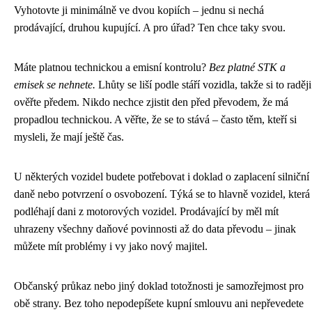
Vyhotovte ji minimálně ve dvou kopiích – jednu si nechá
prodávající, druhou kupující. A pro úřad? Ten chce taky svou.
Máte platnou technickou a emisní kontrolu?
Bez platné STK a
emisek se nehnete.
Lhůty se liší podle stáří vozidla, takže si to raději
ověřte předem. Nikdo nechce zjistit den před převodem, že má
propadlou technickou. A věřte, že se to stává – často těm, kteří si
mysleli, že mají ještě čas.
U některých vozidel budete potřebovat i doklad o zaplacení silniční
daně nebo potvrzení o osvobození. Týká se to hlavně vozidel, která
podléhají dani z motorových vozidel. Prodávající by měl mít
uhrazeny všechny daňové povinnosti až do data převodu – jinak
můžete mít problémy i vy jako nový majitel.
Občanský průkaz nebo jiný doklad totožnosti je samozřejmost pro
obě strany. Bez toho nepodepíšete kupní smlouvu ani nepřevedete