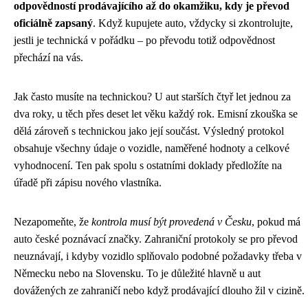
odpovědností prodávajícího až do okamžiku, kdy je převod
oficiálně zapsaný
. Když kupujete auto, vždycky si zkontrolujte,
jestli je technická v pořádku – po převodu totiž odpovědnost
přechází na vás.
Jak často musíte na technickou? U aut starších čtyř let jednou za
dva roky, u těch přes deset let věku každý rok. Emisní zkouška se
dělá zároveň s technickou jako její součást. Výsledný protokol
obsahuje všechny údaje o vozidle, naměřené hodnoty a celkové
vyhodnocení. Ten pak spolu s ostatními doklady předložíte na
úřadě při zápisu nového vlastníka.
Nezapomeňte, že
kontrola musí být provedená v Česku
, pokud má
auto české poznávací značky. Zahraniční protokoly se pro převod
neuznávají, i kdyby vozidlo splňovalo podobné požadavky třeba v
Německu nebo na Slovensku. To je důležité hlavně u aut
dovážených ze zahraničí nebo když prodávající dlouho žil v cizině.