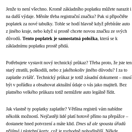
Jenže to není všechno. Kromě základního poplatku můžete narazit i
na další výdaje. Měníte třeba registrační značku? Pak si připočtěte
poplatek za nové tabulky. Tohle se hodí hlavně když přebíráte auto
z jiného kraje, nebo když si prostě chcete novou značku ze svých
důvodů.
Tento poplatek je samostatná položka
, která se k
základnímu poplatku prostě přidá.
Potřebujete vystavit nový technický průkaz? Třeba proto, že jste ten
starý ztratili, poškodili, nebo z jakéhokoliv jiného důvodu? I za to
zaplatíte zvlášť. Technický průkaz je totiž zásadní dokument – musí
být v pořádku a obsahovat aktuální údaje o vás jako majiteli. Bez
platného velkého průkazu totiž nemůžete auto legálně řídit.
Jak vlastně ty poplatky zaplatíte? Většina registrů vám nabídne
několik možností. Nejčastěji lidé platí hotově přímo na přepážce –
dostanete hned potvrzení a máte klid.
Dnes už ale spousta úřadů
přijímá i platební karty
, což je rozhodně pohodlnější. Někde