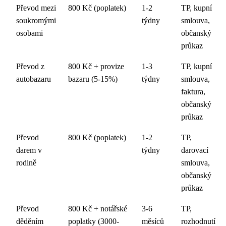
Převod mezi
800 Kč (poplatek)
1-2
TP, kupní
soukromými
týdny
smlouva,
osobami
občanský
průkaz
Převod z
800 Kč + provize
1-3
TP, kupní
autobazaru
bazaru (5-15%)
týdny
smlouva,
faktura,
občanský
průkaz
Převod
800 Kč (poplatek)
1-2
TP,
darem v
týdny
darovací
rodině
smlouva,
občanský
průkaz
Převod
800 Kč + notářské
3-6
TP,
děděním
poplatky (3000-
měsíců
rozhodnutí