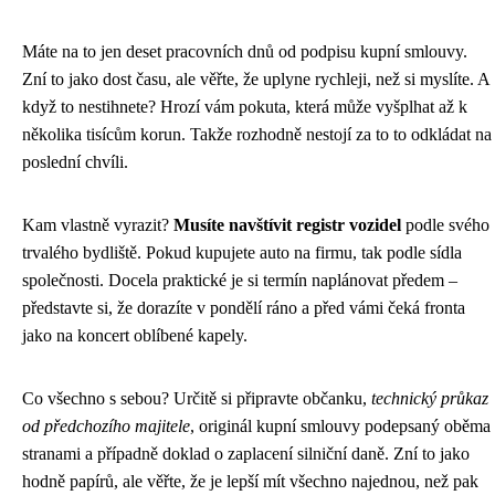
Máte na to jen deset pracovních dnů od podpisu kupní smlouvy.
Zní to jako dost času, ale věřte, že uplyne rychleji, než si myslíte. A
když to nestihnete? Hrozí vám pokuta, která může vyšplhat až k
několika tisícům korun. Takže rozhodně nestojí za to to odkládat na
poslední chvíli.
Kam vlastně vyrazit?
Musíte navštívit registr vozidel
podle svého
trvalého bydliště. Pokud kupujete auto na firmu, tak podle sídla
společnosti. Docela praktické je si termín naplánovat předem –
představte si, že dorazíte v pondělí ráno a před vámi čeká fronta
jako na koncert oblíbené kapely.
Co všechno s sebou? Určitě si připravte občanku,
technický průkaz
od předchozího majitele
, originál kupní smlouvy podepsaný oběma
stranami a případně doklad o zaplacení silniční daně. Zní to jako
hodně papírů, ale věřte, že je lepší mít všechno najednou, než pak