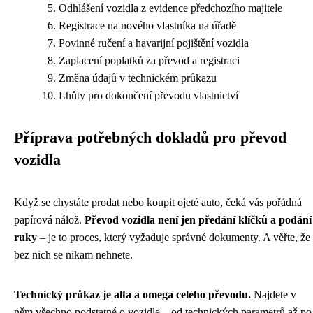
Odhlášení vozidla z evidence předchozího majitele
Registrace na nového vlastníka na úřadě
Povinné ručení a havarijní pojištění vozidla
Zaplacení poplatků za převod a registraci
Změna údajů v technickém průkazu
Lhůty pro dokončení převodu vlastnictví
Příprava potřebných dokladů pro převod
vozidla
Když se chystáte prodat nebo koupit ojeté auto, čeká vás pořádná
papírová nálož.
Převod vozidla není jen předání klíčků a podání
ruky
– je to proces, který vyžaduje správné dokumenty. A věřte, že
bez nich se nikam nehnete.
Technický průkaz je alfa a omega celého převodu.
Najdete v
něm všechno podstatné o vozidle – od technických parametrů až po