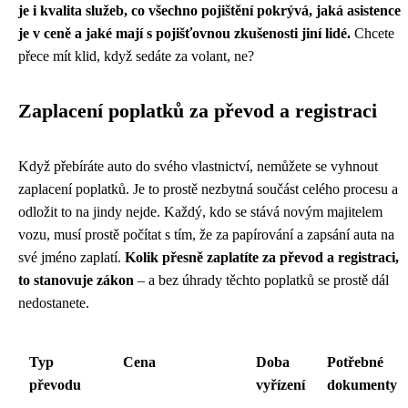
je i kvalita služeb, co všechno pojištění pokrývá, jaká asistence
je v ceně a jaké mají s pojišťovnou zkušenosti jiní lidé.
Chcete
přece mít klid, když sedáte za volant, ne?
Zaplacení poplatků za převod a registraci
Když přebíráte auto do svého vlastnictví, nemůžete se vyhnout
zaplacení poplatků. Je to prostě nezbytná součást celého procesu a
odložit to na jindy nejde. Každý, kdo se stává novým majitelem
vozu, musí prostě počítat s tím, že za papírování a zapsání auta na
své jméno zaplatí.
Kolik přesně zaplatíte za převod a registraci,
to stanovuje zákon
– a bez úhrady těchto poplatků se prostě dál
nedostanete.
Typ
Cena
Doba
Potřebné
převodu
vyřízení
dokumenty