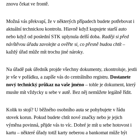
znovu čekat ve frontě.
Možná vás překvapí, že v některých případech budete potřebovat i
aktuální technickou kontrolu. Hlavně když kupujete starší auto
nebo když od poslední STK uplynula delší doba.
Raději si před
návštěvou úřadu zavolejte a ověřte si, co přesně budou chtít
–
každý úřad může mít trochu jiné nároky.
Na úřadě pak úředník projde všechny dokumenty, zkontroluje, jestli
je vše v pořádku, a zapíše vás do centrálního registru.
Dostanete
nový technický průkaz na vaše jméno
– tohle je dokument, který
musíte mít vždycky u sebe v autě. Bez něj nemůžete legálně řídit.
Kolik to stojí? U běžného osobního auta se pohybujete v řádu
stovek korun. Pokud budete chtít nové značky nebo je jejich
výměna povinná, přijde vás to víc. Dobré je mít u sebe hotovost i
kartu – některé úřady totiž karty neberou a bankomat může být