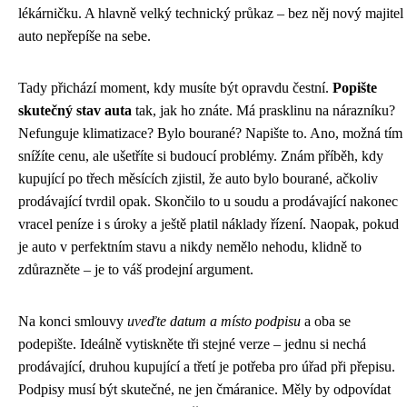
lékárničku. A hlavně velký technický průkaz – bez něj nový majitel
auto nepřepíše na sebe.
Tady přichází moment, kdy musíte být opravdu čestní.
Popište
skutečný stav auta
tak, jak ho znáte. Má prasklinu na nárazníku?
Nefunguje klimatizace? Bylo bourané? Napište to. Ano, možná tím
snížíte cenu, ale ušetříte si budoucí problémy. Znám příběh, kdy
kupující po třech měsících zjistil, že auto bylo bourané, ačkoliv
prodávající tvrdil opak. Skončilo to u soudu a prodávající nakonec
vracel peníze i s úroky a ještě platil náklady řízení. Naopak, pokud
je auto v perfektním stavu a nikdy nemělo nehodu, klidně to
zdůrazněte – je to váš prodejní argument.
Na konci smlouvy
uveďte datum a místo podpisu
a oba se
podepište. Ideálně vytiskněte tři stejné verze – jednu si nechá
prodávající, druhou kupující a třetí je potřeba pro úřad při přepisu.
Podpisy musí být skutečné, ne jen čmáranice. Měly by odpovídat