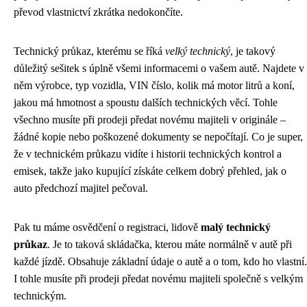
převod vlastnictví zkrátka nedokončíte.
Technický průkaz, kterému se říká
velký technický
, je takový
důležitý sešitek s úplně všemi informacemi o vašem autě. Najdete v
něm výrobce, typ vozidla, VIN číslo, kolik má motor litrů a koní,
jakou má hmotnost a spoustu dalších technických věcí. Tohle
všechno musíte při prodeji předat novému majiteli v originále –
žádné kopie nebo poškozené dokumenty se nepočítají. Co je super,
že v technickém průkazu vidíte i historii technických kontrol a
emisek, takže jako kupující získáte celkem dobrý přehled, jak o
auto předchozí majitel pečoval.
Pak tu máme osvědčení o registraci, lidově
malý technický
průkaz
. Je to taková skládačka, kterou máte normálně v autě při
každé jízdě. Obsahuje základní údaje o autě a o tom, kdo ho vlastní.
I tohle musíte při prodeji předat novému majiteli společně s velkým
technickým.