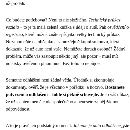
už prodali.
Co budete potřebovat? Není to nic složitého.
Technický průkaz
vozidla
– to je ta malá zelená knížka s údaji o autě. Pak
osvědčení o
registraci
, které možná znáte spíš jako velký technický průkaz.
Nezapomeňte na občanku a samozřejmě kupní smlouvu, která
dokazuje, že už auto není vaše. Nemůžete dorazit osobně? Žádný
problém, může vás zastoupit někdo jiný, ale pozor – musí mít
notářsky ověřenou plnou moc. Bez toho to nepůjde.
Samotné odhlášení není žádná věda. Úředník si zkontroluje
dokumenty, ověří, že je všechno v pořádku, a hotovo.
Dostanete
potvrzení o odhlášení – tohle si pěkně schovejte.
Je to váš důkaz,
že už s autem nemáte nic společného a nenesete za něj žádnou
odpovědnost.
A to je právě ten podstatný moment.
Jakmile je auto odhlášené, jste