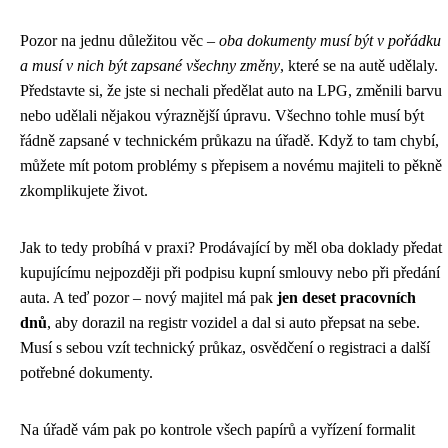
Pozor na jednu důležitou věc –
oba dokumenty musí být v pořádku
a musí v nich být zapsané všechny změny
, které se na autě udělaly.
Představte si, že jste si nechali předělat auto na LPG, změnili barvu
nebo udělali nějakou výraznější úpravu. Všechno tohle musí být
řádně zapsané v technickém průkazu na úřadě. Když to tam chybí,
můžete mít potom problémy s přepisem a novému majiteli to pěkně
zkomplikujete život.
Jak to tedy probíhá v praxi? Prodávající by měl oba doklady předat
kupujícímu nejpozději při podpisu kupní smlouvy nebo při předání
auta. A teď pozor – nový majitel má pak
jen deset pracovních
dnů
, aby dorazil na registr vozidel a dal si auto přepsat na sebe.
Musí s sebou vzít technický průkaz, osvědčení o registraci a další
potřebné dokumenty.
Na úřadě vám pak po kontrole všech papírů a vyřízení formalit