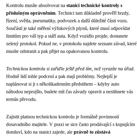
Kontrolu musíte absolvovat na
stanici technické kontroly s
příslušným oprávněním
. Technici tam důkladně prověří brzdy,
řízení, světla, pneumatiky, podvozek a další důležité části vozu.
Součástí je také měření výfukových plynů, které musí odpovídat
limitům pro váš typ a stáří auta. Když vozidlo projde, dostanete
zelený protokol. Pokud ne, v protokolu najdete seznam závad, které
musíte odstranit a pak přijet na opakovanou kontrolu.
Technickou kontrolu si zařiďte ještě před tím, než vyrazíte na úřad
.
Hodně lidí tohle podcení a pak mají problémy. Nejlepší je
naplánovat si ji s několikadenním předstihem – kdyby auto
náhodou neprojšlo, budete mít čas závady opravit a nestihnete vás
termín převodu.
Zajistit platnou technickou kontrolu je formálně povinností
dosavadního majitele. V praxi se sice často prodávající s kupujícím
domluví, kdo na stanici zajede, ale
právně to zůstává