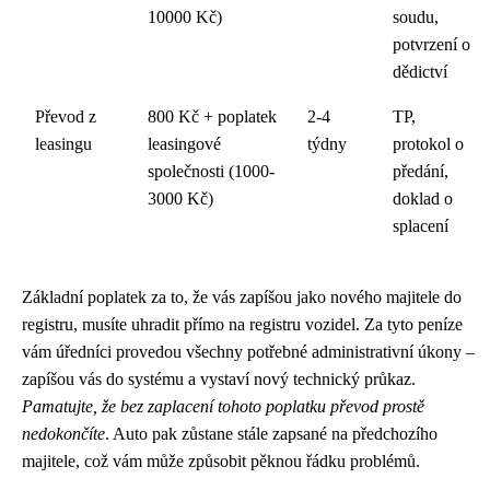
10000 Kč)
soudu,
potvrzení o
dědictví
Převod z
800 Kč + poplatek
2-4
TP,
leasingu
leasingové
týdny
protokol o
společnosti (1000-
předání,
3000 Kč)
doklad o
splacení
Základní poplatek za to, že vás zapíšou jako nového majitele do
registru, musíte uhradit přímo na registru vozidel. Za tyto peníze
vám úředníci provedou všechny potřebné administrativní úkony –
zapíšou vás do systému a vystaví nový technický průkaz.
Pamatujte, že bez zaplacení tohoto poplatku převod prostě
nedokončíte
. Auto pak zůstane stále zapsané na předchozího
majitele, což vám může způsobit pěknou řádku problémů.