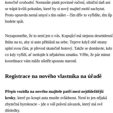
konečně svobodní.
Nemusíte platit povinné ručení, silniční daň ani
se trápit kvůli pokutám, které by si nový majitel mohl nachytat.
Proto opravdu nemá smysl s tím otálet – čím dřív to vyřídíte, tím líp
budete spát.
Nezapomeňte, že to není jen o vás. Kupující má stejnou desetidenní
lhůtu na to, aby si auto přihlásil na sebe. Teprve když obě strany
splní svou část, je převod skutečně hotový. Takže se domluvte, kdo
co kdy vyřídí, ať nedojde k nějakému zmatku. Věřte, že pár minut
koordinace vám může ušetřit spoustu starostí.
Registrace na nového vlastníka na úřadě
Přepis vozidla na nového majitele patří mezi nejdůležitější
kroky
, které po koupi auta musíte zvládnout. Není to jen nějaká
zbytečná byrokracie – jde o váš právní závazek, který má své
důsledky.