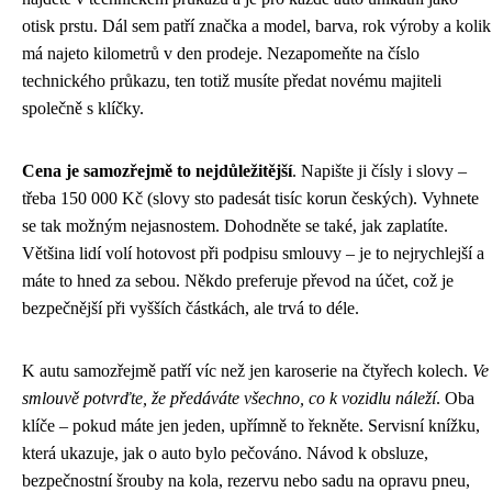
otisk prstu. Dál sem patří značka a model, barva, rok výroby a kolik
má najeto kilometrů v den prodeje. Nezapomeňte na číslo
technického průkazu, ten totiž musíte předat novému majiteli
společně s klíčky.
Cena je samozřejmě to nejdůležitější
. Napište ji čísly i slovy –
třeba 150 000 Kč (slovy sto padesát tisíc korun českých). Vyhnete
se tak možným nejasnostem. Dohodněte se také, jak zaplatíte.
Většina lidí volí hotovost při podpisu smlouvy – je to nejrychlejší a
máte to hned za sebou. Někdo preferuje převod na účet, což je
bezpečnější při vyšších částkách, ale trvá to déle.
K autu samozřejmě patří víc než jen karoserie na čtyřech kolech.
Ve
smlouvě potvrďte, že předáváte všechno, co k vozidlu náleží
. Oba
klíče – pokud máte jen jeden, upřímně to řekněte. Servisní knížku,
která ukazuje, jak o auto bylo pečováno. Návod k obsluze,
bezpečnostní šrouby na kola, rezervu nebo sadu na opravu pneu,