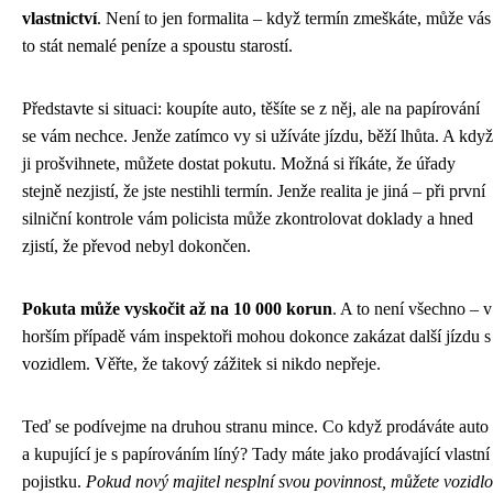
vlastnictví
. Není to jen formalita – když termín zmeškáte, může vás
to stát nemalé peníze a spoustu starostí.
Představte si situaci: koupíte auto, těšíte se z něj, ale na papírování
se vám nechce. Jenže zatímco vy si užíváte jízdu, běží lhůta. A když
ji prošvihnete, můžete dostat pokutu. Možná si říkáte, že úřady
stejně nezjistí, že jste nestihli termín. Jenže realita je jiná – při první
silniční kontrole vám policista může zkontrolovat doklady a hned
zjistí, že převod nebyl dokončen.
Pokuta může vyskočit až na 10 000 korun
. A to není všechno – v
horším případě vám inspektoři mohou dokonce zakázat další jízdu s
vozidlem. Věřte, že takový zážitek si nikdo nepřeje.
Teď se podívejme na druhou stranu mince. Co když prodáváte auto
a kupující je s papírováním líný? Tady máte jako prodávající vlastní
pojistku.
Pokud nový majitel nesplní svou povinnost, můžete vozidlo