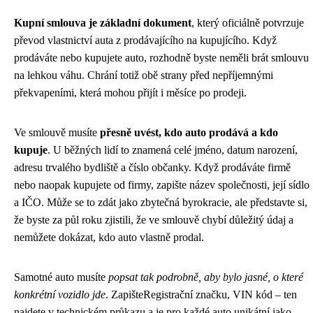
Kupní smlouva je základní dokument
, který oficiálně potvrzuje
převod vlastnictví auta z prodávajícího na kupujícího. Když
prodáváte nebo kupujete auto, rozhodně byste neměli brát smlouvu
na lehkou váhu. Chrání totiž obě strany před nepříjemnými
překvapeními, která mohou přijít i měsíce po prodeji.
Ve smlouvě musíte
přesně uvést, kdo auto prodává a kdo
kupuje
. U běžných lidí to znamená celé jméno, datum narození,
adresu trvalého bydliště a číslo občanky. Když prodáváte firmě
nebo naopak kupujete od firmy, zapište název společnosti, její sídlo
a IČO. Může se to zdát jako zbytečná byrokracie, ale představte si,
že byste za půl roku zjistili, že ve smlouvě chybí důležitý údaj a
nemůžete dokázat, kdo auto vlastně prodal.
Samotné auto musíte
popsat tak podrobně, aby bylo jasné, o které
konkrétní vozidlo jde
. ZapišteRegistrační značku, VIN kód – ten
najdete v technickém průkazu a je pro každé auto unikátní jako