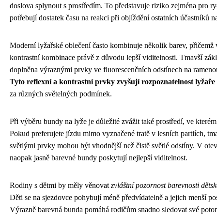
doslova splynout s prostředím. To představuje riziko zejména pro ryc
potřebují dostatek času na reakci při objíždění ostatních účastníků n
Moderní lyžařské oblečení často kombinuje několik barev, přičemž
kontrastní kombinace právě z důvodu lepší viditelnosti. Tmavší zá
doplněna výraznými prvky ve fluorescenčních odstínech na rameno
Tyto reflexní a kontrastní prvky zvyšují rozpoznatelnost lyžaře
za různých světelných podmínek.
Při výběru bundy na lyže je důležité zvážit také prostředí, ve kterém
Pokud preferujete jízdu mimo vyznačené tratě v lesních partiích, t
světlými prvky mohou být vhodnější než čistě světlé odstíny. V ote
naopak jasně barevné bundy poskytují nejlepší viditelnost.
Rodiny s dětmi by měly věnovat
zvláštní pozornost barevnosti děts
Děti se na sjezdovce pohybují méně předvídatelně a jejich menší pos
Výrazně barevná bunda pomáhá rodičům snadno sledovat své potom