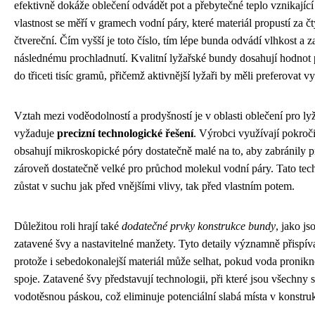
efektivně dokáže oblečení odvádět pot a přebytečné teplo vznikající p
vlastnost se měří v gramech vodní páry, které materiál propustí za č
čtvereční. Čím vyšší je toto číslo, tím lépe bunda odvádí vlhkost a 
následnému prochladnutí. Kvalitní lyžařské bundy dosahují hodnot p
do třiceti tisíc gramů, přičemž aktivnější lyžaři by měli preferovat v
Vztah mezi voděodolností a prodyšností je v oblasti oblečení pro l
vyžaduje
precizní technologické řešení
. Výrobci využívají pokroč
obsahují mikroskopické póry dostatečně malé na to, aby zabránily p
zároveň dostatečně velké pro průchod molekul vodní páry. Tato te
zůstat v suchu jak před vnějšími vlivy, tak před vlastním potem.
Důležitou roli hrají také
dodatečné prvky konstrukce bundy
, jako j
zatavené švy a nastavitelné manžety. Tyto detaily významně přispív
protože i sebedokonalejší materiál může selhat, pokud voda pronikn
spoje. Zatavené švy představují technologii, při které jsou všechny 
vodotěsnou páskou, což eliminuje potenciální slabá místa v konstru