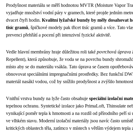
Prodyšnost materiálu se měří hodnotou MVTR (Moisture Vapor Tran
vyjadřuje množství vodní páry v gramech, které projde jedním metr
dvacet čtyři hodin.
Kvalitní lyžařské bundy by měly dosahovat 
tisíc gramů
, špičkové modely pak třicet tisíc gramů a více. Tato vla
prevenci přehřátí a pocení při intenzivní fyzické aktivitě.
Vedle hlavní membrány hraje důležitou roli také
povrchová úprav
Repellent), která způsobuje, že voda se na povrchu bundy shromažď
místo aby se do materiálu vsákla. Tato úprava se časem opotřebovává
obnovovat speciálními impregnačními prostředky. Bez funkční DWR
materiál nasákl vodou, což by snížilo prodyšnost a zvýšilo hmotnos
Vnitřní vrstva bundy na lyže často obsahuje
speciální izolační mat
tepelnou ochranu. Syntetické izolace jako PrimaLoft, Thinsulate ne
vynikající poměr tepla k hmotnosti a na rozdíl od přírodního peří si u
ve vlhkém stavu. Moderní izolační materiály jsou navíc často umíst
kritických oblastech těla, zatímco v místech s větším výdejem tepla