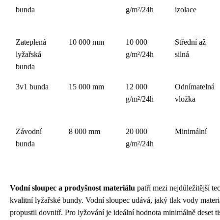
bunda
g/m²/24h
izolace
Zateplená
10 000 mm
10 000
Střední až
lyžařská
g/m²/24h
silná
bunda
3v1 bunda
15 000 mm
12 000
Odnímatelná
g/m²/24h
vložka
Závodní
8 000 mm
20 000
Minimální
bunda
g/m²/24h
Vodní sloupec a prodyšnost materiálu
patří mezi nejdůležitější te
kvalitní lyžařské bundy. Vodní sloupec udává, jaký tlak vody materiá
propustil dovnitř. Pro lyžování je ideální hodnota minimálně deset t