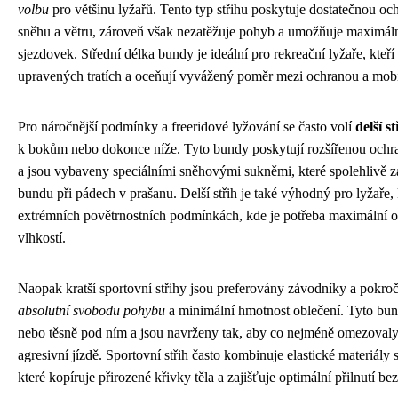
volbu
pro většinu lyžařů. Tento typ střihu poskytuje dostatečnou o
sněhu a větru, zároveň však nezatěžuje pohyb a umožňuje maximáln
sjezdovek. Střední délka bundy je ideální pro rekreační lyžaře, kteří
upravených tratích a oceňují vyvážený poměr mezi ochranou a mobi
Pro náročnější podmínky a freeridové lyžování se často volí
delší s
k bokům nebo dokonce níže. Tyto bundy poskytují rozšířenou ochr
a jsou vybaveny speciálními sněhovými sukněmi, které spolehlivě z
bundu při pádech v prašanu. Delší střih je také výhodný pro lyžaře, k
extrémních povětrnostních podmínkách, kde je potřeba maximální o
vlhkostí.
Naopak kratší sportovní střihy jsou preferovány závodníky a pokroči
absolutní svobodu pohybu
a minimální hmotnost oblečení. Tyto bun
nebo těsně pod ním a jsou navrženy tak, aby co nejméně omezoval
agresivní jízdě. Sportovní střih často kombinuje elastické materiál
které kopíruje přirozené křivky těla a zajišťuje optimální přilnutí 