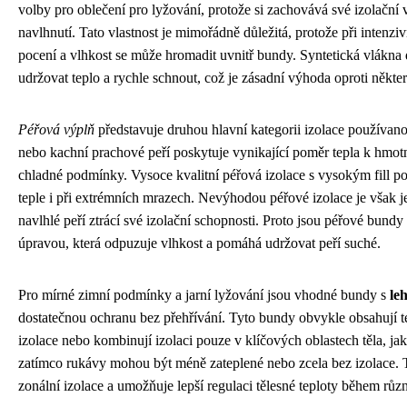
volby pro oblečení pro lyžování, protože si zachovává své izolační v
navlhnutí. Tato vlastnost je mimořádně důležitá, protože při intenziv
pocení a vlhkost se může hromadit uvnitř bundy. Syntetická vlákna
udržovat teplo a rychle schnout, což je zásadní výhoda oproti někt
Péřová výplň
představuje druhou hlavní kategorii izolace používan
nebo kachní prachové peří poskytuje vynikající poměr tepla k hmotno
chladné podmínky. Vysoce kvalitní péřová izolace s vysokým fill p
teple i při extrémních mrazech. Nevýhodou péřové izolace je však jej
navlhlé peří ztrácí své izolační schopnosti. Proto jsou péřové bund
úpravou, která odpuzuje vlhkost a pomáhá udržovat peří suché.
Pro mírné zimní podmínky a jarní lyžování jsou vhodné bundy s
leh
dostatečnou ochranu bez přehřívání. Tyto bundy obvykle obsahují te
izolace nebo kombinují izolaci pouze v klíčových oblastech těla, jak
zatímco rukávy mohou být méně zateplené nebo zcela bez izolace. 
zonální izolace a umožňuje lepší regulaci tělesné teploty během různě