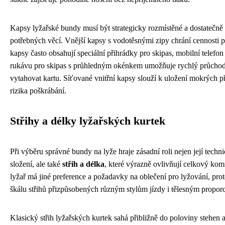
Kapsy lyžařské bundy musí být strategicky rozmístěné a dostatečně 
potřebných věcí. Vnější kapsy s vodotěsnými zipy chrání cennosti př
kapsy často obsahují speciální přihrádky pro skipas, mobilní telefo
rukávu pro skipas s průhledným okénkem umožňuje rychlý průchod 
vytahovat kartu. Síťované vnitřní kapsy slouží k uložení mokrých p
rizika poškrábání.
Střihy a délky lyžařských kurtek
Při výběru správné bundy na lyže hraje zásadní roli nejen její techn
složení, ale také
střih a délka
, které výrazně ovlivňují celkový kom
lyžař má jiné preference a požadavky na oblečení pro lyžování, prot
škálu střihů přizpůsobených různým stylům jízdy i tělesným propor
Klasický střih lyžařských kurtek sahá přibližně do poloviny stehen 