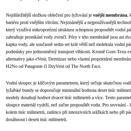
Nejdůležitější složkou oblečení pro lyžování je
vnější membrána
, 
bariéru proti vnějším vlivům. Nejznámější a nejpoužívanější techno
který využívá mikroporézní strukturu schopnou propouštět vodní p
zabraňuje pronikání vody zvenčí. Póry v této membráně jsou asi dva
kapka vody, ale současně sedm set krát větší než molekula vodní pár
podmínky pro jednosměrný transport vlhkosti. Kromě Gore-Texu exist
alternativy jako eVent, Dermizax nebo vlastní proprietární membrán
H2No od Patagonie či DryVent od The North Face.
Vodní sloupec je klíčovým parametrem, který určuje
skutečnou vodě
lyžařské bundy se doporučuje minimální hodnota deset tisíc milime
modely dosahují hodnot dvacet tisíc milimetrů a více. Tento paramet
sloupce materiál vydrží, než začne propouštět vodu. Pro srovnání - l
kolem tisíc milimetrů, zatímco při intenzivních srážkách nebo při p
dosáhnout i deseti tisíc milimetrů.