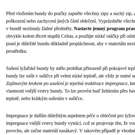
Před vložením bundy do pračky zapněte všechny zipy a suchý zip, ab
poškození nebo zachycení jiných částí oblečení. Vyprázdněte všechn
v bundě nezůstaly žádné předměty.
Nastavte jemný program praní
obvykle kolem třiceti stupňů Celsia, a použijte nízké otáčky při od
praní je důležité bundu důkladně propláchnout, aby v materiálu nez
prostředku.
Sušení lyžařské bundy by mělo probíhat přirozeně při pokojové tep
bundy lze sušit v sušičce při velmi nízké teplotě, ale vždy je nutné 
Zajímavým krokem po usušení je tepelná reaktivace impregnace
, k
vlastnosti vnější vrstvy bundy. To lze provést buď žehlením přes ba
teplotě, nebo krátkým sušením v sušičce.
Impregnace je dalším důležitým aspektem péče o oblečení pro lyžov
impregnace vnější vrstvy bundy vytrácí, což se projevuje tím, že vo
povrchu, ale začne materiál nasákavý. V takovém případě je vhodn