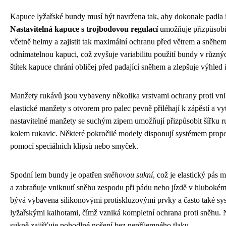
Kapuce lyžařské bundy musí být navržena tak, aby dokonale padla i
Nastavitelná kapuce s trojbodovou regulací
umožňuje přizpůsobit
včetně helmy a zajistit tak maximální ochranu před větrem a sněhe
odnímatelnou kapuci, což zvyšuje variabilitu použití bundy v růz
štítek kapuce chrání obličej před padající sněhem a zlepšuje výhled i
Manžety rukávů jsou vybaveny několika vrstvami ochrany proti vnik
elastické manžety s otvorem pro palec pevně přiléhají k zápěstí a vyt
nastavitelné manžety se suchým zipem umožňují přizpůsobit šířku ru
kolem rukavic. Některé pokročilé modely disponují systémem prop
pomocí speciálních klipsů nebo smyček.
Spodní lem bundy je opatřen
sněhovou sukní
, což je elastický pás 
a zabraňuje vniknutí sněhu zespodu při pádu nebo jízdě v hluboké
bývá vybavena silikonovými protiskluzovými prvky a často také sy
lyžařskými kalhotami, čímž vzniká kompletní ochrana proti sněhu. 
sukně zajišťuje pohodlné nošení bez nepříjemného tlaku.