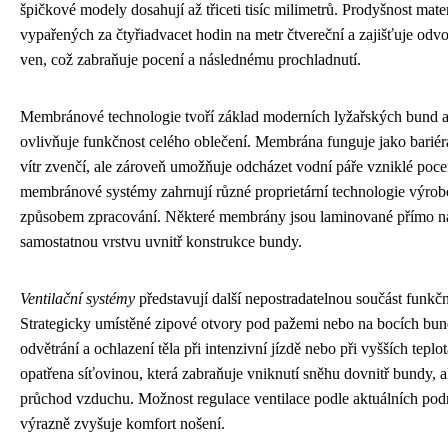
špičkové modely dosahují až třiceti tisíc milimetrů. Prodyšnost mate
vypařených za čtyřiadvacet hodin na metr čtvereční a zajišťuje odv
ven, což zabraňuje pocení a následnému prochladnutí.
Membránové technologie tvoří základ moderních lyžařských bund a 
ovlivňuje funkčnost celého oblečení. Membrána funguje jako bariér
vítr zvenčí, ale zároveň umožňuje odcházet vodní páře vzniklé poc
membránové systémy zahrnují různé proprietární technologie výrobců,
způsobem zpracování. Některé membrány jsou laminované přímo na vn
samostatnou vrstvu uvnitř konstrukce bundy.
Ventilační systémy
představují další nepostradatelnou součást funkč
Strategicky umístěné zipové otvory pod pažemi nebo na bocích bu
odvětrání a ochlazení těla při intenzivní jízdě nebo při vyšších teplot
opatřena síťovinou, která zabraňuje vniknutí sněhu dovnitř bundy,
průchod vzduchu. Možnost regulace ventilace podle aktuálních pod
výrazně zvyšuje komfort nošení.