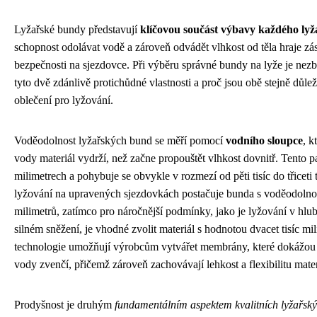
Lyžařské bundy představují
klíčovou součást výbavy každého lyž
schopnost odolávat vodě a zároveň odvádět vlhkost od těla hraje zás
bezpečnosti na sjezdovce. Při výběru správné bundy na lyže je nezb
tyto dvě zdánlivě protichůdné vlastnosti a proč jsou obě stejně důle
oblečení pro lyžování.
Voděodolnost lyžařských bund se měří pomocí
vodního sloupce
, k
vody materiál vydrží, než začne propouštět vlhkost dovnitř. Tento 
milimetrech a pohybuje se obvykle v rozmezí od pěti tisíc do třiceti 
lyžování na upravených sjezdovkách postačuje bunda s voděodolnost
milimetrů, zatímco pro náročnější podmínky, jako je lyžování v hl
silném sněžení, je vhodné zvolit materiál s hodnotou dvacet tisíc m
technologie umožňují výrobcům vytvářet membrány, které dokážou 
vody zvenčí, přičemž zároveň zachovávají lehkost a flexibilitu mater
Prodyšnost je druhým
fundamentálním aspektem kvalitních lyžařsk