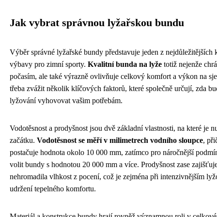
Jak vybrat správnou lyžařskou bundu
Výběr správné lyžařské bundy představuje jeden z nejdůležitějších
výbavy pro zimní sporty.
Kvalitní bunda na lyže
totiž nejenže chr
počasím, ale také výrazně ovlivňuje celkový komfort a výkon na sj
třeba zvážit několik klíčových faktorů, které společně určují, zda b
lyžování vyhovovat vašim potřebám.
Vodotěsnost a prodyšnost jsou dvě základní vlastnosti, na které je n
začátku.
Vodotěsnost se měří v milimetrech vodního sloupce
, př
postačuje hodnota okolo 10 000 mm, zatímco pro náročnější podmín
volit bundy s hodnotou 20 000 mm a více. Prodyšnost zase zajišťuj
nehromadila vlhkost z pocení, což je zejména při intenzivnějším lyž
udržení tepelného komfortu.
Materiál a konstrukce bundy hrají rovněž významnou roli v celkov