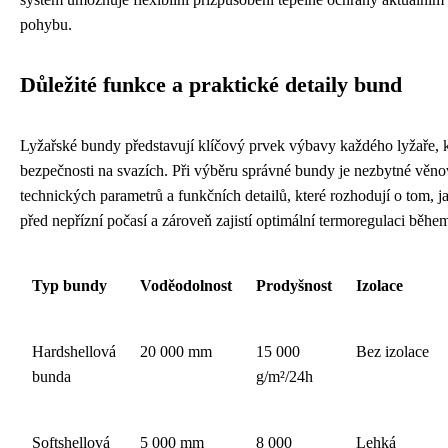
pohybu.
Důležité funkce a praktické detaily bund
Lyžařské bundy představují klíčový prvek výbavy každého lyžaře, kt
bezpečnosti na svazích. Při výběru správné bundy je nezbytné věno
technických parametrů a funkčních detailů, které rozhodují o tom, 
před nepřízní počasí a zároveň zajistí optimální termoregulaci během
Typ bundy
Voděodolnost
Prodyšnost
Izolace
Hardshellová
20 000 mm
15 000
Bez izolace
bunda
g/m²/24h
Softshellová
5 000 mm
8 000
Lehká