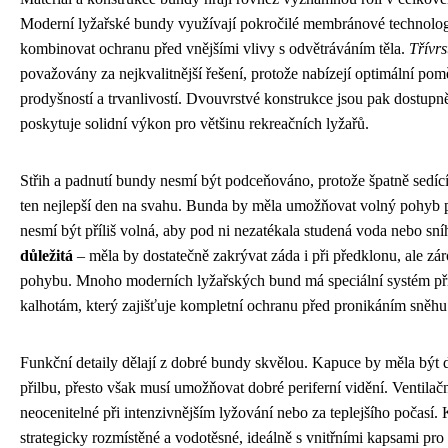
Moderní lyžařské bundy využívají pokročilé membránové technolog
kombinovat ochranu před vnějšími vlivy s odvětráváním těla.
Třívr
považovány za nejkvalitnější řešení, protože nabízejí optimální po
prodyšností a trvanlivostí. Dvouvrstvé konstrukce jsou pak dostupněj
poskytuje solidní výkon pro většinu rekreačních lyžařů.
Střih a padnutí bundy nesmí být podceňováno, protože špatně sedící
ten nejlepší den na svahu. Bunda by měla umožňovat volný pohyb p
nesmí být příliš volná, aby pod ni nezatékala studená voda nebo sní
důležitá
– měla by dostatečně zakrývat záda i při předklonu, ale zá
pohybu. Mnoho moderních lyžařských bund má speciální systém př
kalhotám, který zajišťuje kompletní ochranu před pronikáním sněhu
Funkční detaily dělají z dobré bundy skvělou. Kapuce by měla být d
přilbu, přesto však musí umožňovat dobré periferní vidění. Ventilač
neocenitelné při intenzivnějším lyžování nebo za teplejšího počasí.
strategicky rozmístěné a vodotěsné, ideálně s vnitřními kapsami pro