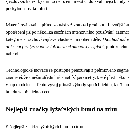
sjezdovkách desítky dní ročně ocení investici do kvalitnější bundy, 
poskytne lepší komfort.
Materiálová kvalita přímo souvisí s životností produktu. Levnější 
opotřebení již po několika sezónách intenzivního používání, zatímco
kategorie si zachovávají své vlastnosti mnohem déle.
Dlouhodobá inv
oblečení pro lyžování se tak může ekonomicky vyplatit
, protože elim
náhrad.
Technologické inovace se postupně přesouvají z prémiového segment
znamená, že dnešní střední třída nabízí parametry, které před někol
v top modelech. Tento vývoj přináší výhody spotřebitelům, kteří mo
bundu za přijatelnou cenu.
Nejlepší značky lyžařských bund na trhu
# Nejlepší značky lyžařských bund na trhu