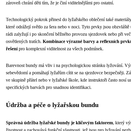
zároveň chrání děti tím, že je činí viditelnějšími pro ostatní.
Technologický pokrok přinesl do lyžařského oblečení také materiály 
které odrážejí světlo za šera nebo v noci. Tyto prvky jsou obzvláště u
rádi zalyžují i po skončení běžného provozu sjezdovek nebo při ve
osvětlených tratích.
Kombinace výrazné barvy a reflexních prvků
řešení
pro komplexní viditelnost za všech podmínek.
Barevnost bundy má vliv i na psychologickou stránku lyžování. Vý
sebevědomí a pomáhají lyžařům cítit se na sjezdovce bezpečněji. Zá
ve skupině přátel nebo v lyžařské škole, kde instruktoři často nosí 
specifických barvách pro snadnou identifikaci.
Údržba a péče o lyžařskou bundu
Správná údržba lyžařské bundy je klíčovým faktorem
, který vý
životnost a zachovává funkční vlastnosti, jež jsou pro lyžování nezb