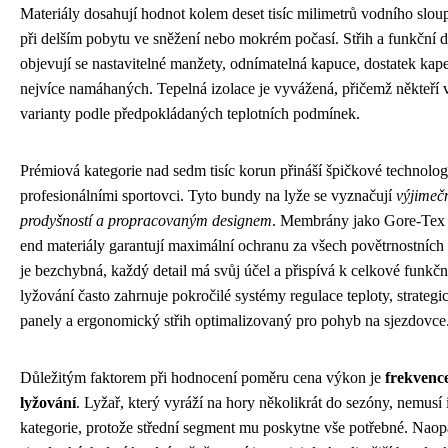
Materiály dosahují hodnot kolem deset tisíc milimetrů vodního sloup
při delším pobytu ve sněžení nebo mokrém počasí. Střih a funkční de
objevují se nastavitelné manžety, odnímatelná kapuce, dostatek kapes
nejvíce namáhaných. Tepelná izolace je vyvážená, přičemž někteří v
varianty podle předpokládaných teplotních podmínek.
Prémiová kategorie nad sedm tisíc korun přináší špičkové technolog
profesionálními sportovci. Tyto bundy na lyže se vyznačují
výjimečn
prodyšností a propracovaným designem
. Membrány jako Gore-Tex 
end materiály garantují maximální ochranu za všech povětrnostníc
je bezchybná, každý detail má svůj účel a přispívá k celkové funkčn
lyžování často zahrnuje pokročilé systémy regulace teploty, strategi
panely a ergonomický střih optimalizovaný pro pohyb na sjezdovce
Důležitým faktorem při hodnocení poměru cena výkon je
frekvence
lyžování
. Lyžař, který vyráží na hory několikrát do sezóny, nemusí 
kategorie, protože střední segment mu poskytne vše potřebné. Naopak