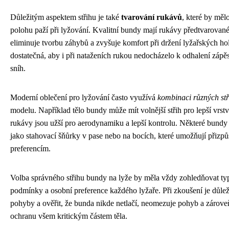
Důležitým aspektem střihu je také
tvarování rukávů
, které by měl
polohu paží při lyžování. Kvalitní bundy mají rukávy předtvarovan
eliminuje tvorbu záhybů a zvyšuje komfort při držení lyžařských ho
dostatečná, aby i při nataženích rukou nedocházelo k odhalení zápě
sníh.
Moderní oblečení pro lyžování často využívá
kombinaci různých stř
modelu. Například tělo bundy může mít volnější střih pro lepší vrst
rukávy jsou užší pro aerodynamiku a lepší kontrolu. Některé bundy 
jako stahovací šňůrky v pase nebo na bocích, které umožňují přizpůs
preferencím.
Volba správného střihu bundy na lyže by měla vždy zohledňovat typ
podmínky a osobní preference každého lyžaře. Při zkoušení je důlež
pohyby a ověřit, že bunda nikde netlačí, neomezuje pohyb a zárove
ochranu všem kritickým částem těla.