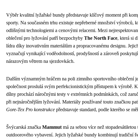
Výběr kvalitní lyžařské bundy představuje klíčový moment při kom
sporty. Na současném trhu existuje nepřeberné množství výrobců, kt
odlišnými technologiemi a cenovými relacemi. Mezi nejrespektovaně
oblečení pro lyžování patří bezpochyby
The North Face
, která si
lídra díky inovativním materiálům a propracovanému designu. Jejic
vyznačují vynikající voděodolností, prodyšností a zároveň poskytu
nárazovým větrem na sjezdovkách.
Dalším významným hráčem na poli zimního sportovního oblečení j
společnost proslulá svým perfekcionistickým přístupem k výrobě. K
dílny prochází náročnými testy v extrémních podmínkách, což zaruču
při nejnáročnějším lyžování. Materiály používané touto značkou patř
Gore-Tex Pro konstrukce
představuje standard, podle kterého se mě
Švýcarská značka
Mammut
má za sebou více než stopadesátiletou 
outdoorového vybavení. Jejich lyžařské bundy kombinují tradiční š