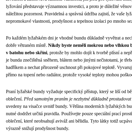
lyžování představuje významnou investici, a proto je důležité věnov
náležitou pozornost. Pravidelná a správná údržba zajistí, že vaše ly
nepromokavé vlastnosti, prodyšnost a tepelnou izolaci po mnoho se
Po každém lyžařském dni je vhodné bundu důkladně vyvětrat a nech
dobře větraném místě.
Nikdy byste neměli mokrou nebo vlhkou 
v batohu nebo skříni
, protože by mohlo dojít k tvorbě plísní a n
je bunda znečištěná sněhem, blátem nebo jinými nečistotami, je třeba
hadříkem a nechat přirozeně uschnout při pokojové teplotě. Vyvaru
přímo na topení nebo radiátor, protože vysoké teploty mohou poško
Praní lyžařské bundy vyžaduje specifický přístup, který se liší od 
oblečení.
Před samotným praním je nezbytné důkladně prostudovat
uvedeny na visačce uvnitř bundy. Většina moderních lyžařských bund
nutné dodržet určitá pravidla. Používejte pouze speciální prací pros
oblečení, které neobsahují aviváž ani bělidla. Tyto látky totiž ucpá
výrazně snižují prodyšnost bundy.