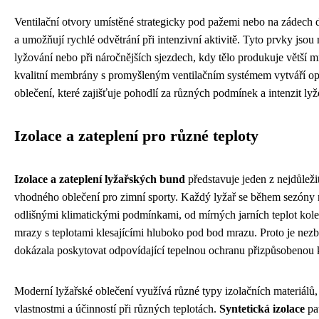
Ventilační otvory umístěné strategicky pod pažemi nebo na zádech 
a umožňují rychlé odvětrání při intenzivní aktivitě. Tyto prvky jsou
lyžování nebo při náročnějších sjezdech, kdy tělo produkuje větší 
kvalitní membrány s promyšleným ventilačním systémem vytváří op
oblečení, které zajišťuje pohodlí za různých podmínek a intenzit lyž
Izolace a zateplení pro různé teploty
Izolace a zateplení lyžařských bund
představuje jeden z nejdůleži
vhodného oblečení pro zimní sporty. Každý lyžař se během sezóny 
odlišnými klimatickými podmínkami, od mírných jarních teplot kole
mrazy s teplotami klesajícími hluboko pod bod mrazu. Proto je nez
dokázala poskytovat odpovídající tepelnou ochranu přizpůsobeno
Moderní lyžařské oblečení využívá různé typy izolačních materiálů, 
vlastnostmi a účinností při různých teplotách.
Syntetická izolace
pat