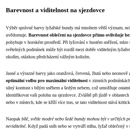
Barevnost a viditelnost na sjezdovce
Výběr správné barvy lyžařské bundy má mnohem větší význam, než 
uvědomuje.
Barevnost oblečení na sjezdovce přímo ovlivňuje be
pohybuje v horském prostředí. Při lyžování v hustém sněžení, mlze
světelných podmínek může být rozdíl mezi dobře viditelným lyžařem
okolím, otázkou předcházení vážným kolizím.
Jasné a výrazné barvy jako oranžová, červená, žlutá nebo neonově z
optimální volbu pro maximální viditelnost
v zimních podmínkách.
silný kontrast s bílým sněhem a šedým nebem, což umožňuje ostatn
identifikovat vaši polohu na sjezdovce. Zvláště při jízdě v oblastec
nebo v místech, kde se kříží více tras, se tato viditelnost stává kr
Naopak
bílé, světle modré nebo šedé bundy mohou být v určitých 
neviditelné
. Když padá sníh nebo se vytváří mlha, lyžař oblečený v