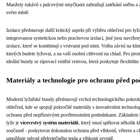
Manžety rukávů s palcovými smyčkami zabraňují zatékání sněhu a 
svém místě.
Izolace představuje další kritický aspekt při výběru oblečení pro l
integrovanou syntetickou nebo prachovou izolaci, jiné jsou navržen
izolace, které se kombinují s vrstvami pod nimi. Volba závisí na k
kterých budete lyžovat, a na vaší osobní citlivosti na chlad. Pro p
ideální bundy se zipovací vnitřní vrstvou, která poskytuje flexibilitu
Materiály a technologie pro ochranu před p
Moderní lyžařské bundy představují vrchol technologického pokrok
oblečení, kde se spojují pokročilé materiály s inovativními technol
ochranu před nepříznivými povětrnostními podmínkami. Základem k
lyže je
vícevrstvý systém materiálů
, který musí splňovat několik 
současně - poskytovat dokonalou ochranu před vlhkostí, větrem a 
umožňuje odvod přebytečného tepla a vlhkosti zevnitř.