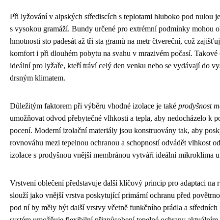
Při lyžování v alpských střediscích s teplotami hluboko pod nulou 
s vysokou gramáží. Bundy určené pro extrémní podmínky mohou ob
hmotnosti sto padesát až tři sta gramů na metr čtvereční, což zajišť
komfort i při dlouhém pobytu na svahu v mrazivém počasí. Takové o
ideální pro lyžaře, kteří tráví celý den venku nebo se vydávají do v
drsným klimatem.
Důležitým faktorem při výběru vhodné izolace je také
prodyšnost m
umožňovat odvod přebytečné vlhkosti a tepla, aby nedocházelo k p
pocení. Moderní izolační materiály jsou konstruovány tak, aby posk
rovnováhu mezi tepelnou ochranou a schopností odvádět vlhkost od
izolace s prodyšnou vnější membránou vytváří ideální mikroklima u
Vrstvení oblečení představuje další klíčový princip pro adaptaci na 
slouží jako vnější vrstva poskytující primární ochranu před povětrnos
pod ní by měly být další vrstvy včetně funkčního prádla a středních 
systém umožňuje flexibilní přizpůsobení tepelné ochrany aktuálním