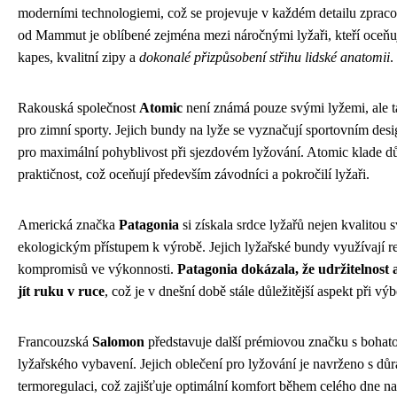
moderními technologiemi, což se projevuje v každém detailu zpraco
od Mammut je oblíbené zejména mezi náročnými lyžaři, kteří oceňu
kapes, kvalitní zipy a
dokonalé přizpůsobení střihu lidské anatomii
.
Rakouská společnost
Atomic
není známá pouze svými lyžemi, ale t
pro zimní sporty. Jejich bundy na lyže se vyznačují sportovním des
pro maximální pohyblivost při sjezdovém lyžování. Atomic klade dů
praktičnost, což oceňují především závodníci a pokročilí lyžaři.
Americká značka
Patagonia
si získala srdce lyžařů nejen kvalitou 
ekologickým přístupem k výrobě. Jejich lyžařské bundy využívají r
kompromisů ve výkonnosti.
Patagonia dokázala, že udržitelnost
jít ruku v ruce
, což je v dnešní době stále důležitější aspekt při v
Francouzská
Salomon
představuje další prémiovou značku s bohato
lyžařského vybavení. Jejich oblečení pro lyžování je navrženo s dů
termoregulaci, což zajišťuje optimální komfort během celého dne n