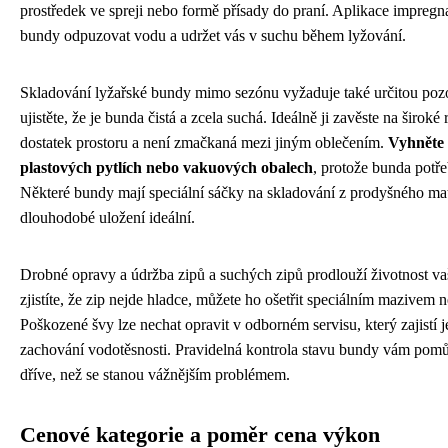
prostředek ve spreji nebo formě přísady do praní. Aplikace impreg
bundy odpuzovat vodu a udržet vás v suchu během lyžování.
Skladování lyžařské bundy mimo sezónu vyžaduje také určitou poz
ujistěte, že je bunda čistá a zcela suchá. Ideálně ji zavěste na širok
dostatek prostoru a není zmačkaná mezi jiným oblečením.
Vyhněte 
plastových pytlích nebo vakuových obalech
, protože bunda potře
Některé bundy mají speciální sáčky na skladování z prodyšného mate
dlouhodobé uložení ideální.
Drobné opravy a údržba zipů a suchých zipů prodlouží životnost va
zjistíte, že zip nejde hladce, můžete ho ošetřit speciálním mazivem
Poškozené švy lze nechat opravit v odborném servisu, který zajistí j
zachování vodotěsnosti. Pravidelná kontrola stavu bundy vám pomů
dříve, než se stanou vážnějším problémem.
Cenové kategorie a poměr cena výkon