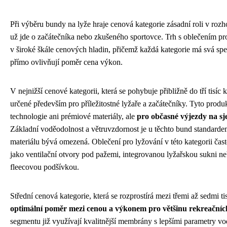
Při výběru bundy na lyže hraje cenová kategorie zásadní roli v roz
už jde o začátečníka nebo zkušeného sportovce. Trh s oblečením pr
v široké škále cenových hladin, přičemž každá kategorie má svá speci
přímo ovlivňují poměr cena výkon.
V nejnižší cenové kategorii, která se pohybuje přibližně do tří tisí
určené především pro příležitostné lyžaře a začátečníky. Tyto produ
technologie ani prémiové materiály, ale
pro občasné výjezdy na sj
Základní voděodolnost a větruvzdornost je u těchto bund standarde
materiálu bývá omezená. Oblečení pro lyžování v této kategorii čast
jako ventilační otvory pod pažemi, integrovanou lyžařskou sukni ne
fleecovou podšívkou.
Střední cenová kategorie, která se rozprostírá mezi třemi až sedmi ti
optimální poměr mezi cenou a výkonem pro většinu rekreačníc
segmentu již využívají kvalitnější membrány s lepšími parametry vo