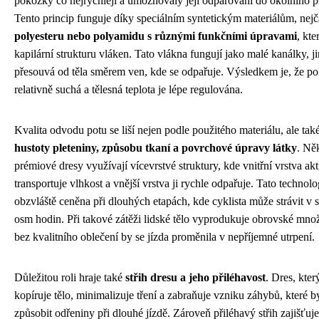
pokožky co nejrychleji a umožňovaly její odpařování do okolního pr
Tento princip funguje díky speciálním syntetickým materiálům, nejča
polyesteru nebo polyamidu s různými funkčními úpravami
, kte
kapilární strukturu vláken. Tato vlákna fungují jako malé kanálky, ji
přesouvá od těla směrem ven, kde se odpařuje. Výsledkem je, že p
relativně suchá a tělesná teplota je lépe regulována.
Kvalita odvodu potu se liší nejen podle použitého materiálu, ale tak
hustoty pleteniny, způsobu tkaní a povrchové úpravy látky
. Ně
prémiové dresy využívají vícevrstvé struktury, kde vnitřní vrstva ak
transportuje vlhkost a vnější vrstva ji rychle odpařuje. Tato technolo
obzvláště ceněna při dlouhých etapách, kde cyklista může strávit v se
osm hodin. Při takové zátěži lidské tělo vyprodukuje obrovské množ
bez kvalitního oblečení by se jízda proměnila v nepříjemné utrpení.
Důležitou roli hraje také
střih dresu a jeho přiléhavost
. Dres, kter
kopíruje tělo, minimalizuje tření a zabraňuje vzniku záhybů, které 
způsobit odřeniny při dlouhé jízdě. Zároveň přiléhavý střih zajišťuje