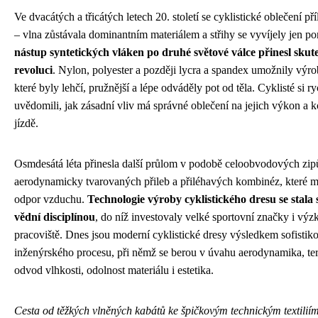
Ve dvacátých a třicátých letech 20. století se cyklistické oblečení př
– vlna zůstávala dominantním materiálem a střihy se vyvíjely jen p
nástup syntetických vláken po druhé světové válce přinesl sku
revoluci
. Nylon, polyester a později lycra a spandex umožnily výro
které byly lehčí, pružnější a lépe odváděly pot od těla. Cyklisté si ry
uvědomili, jak zásadní vliv má správné oblečení na jejich výkon a k
jízdě.
Osmdesátá léta přinesla další průlom v podobě celoobvodových zip
aerodynamicky tvarovaných přileb a přiléhavých kombinéz, které m
odpor vzduchu.
Technologie výroby cyklistického dresu se stala
vědní disciplínou
, do níž investovaly velké sportovní značky i vý
pracoviště. Dnes jsou moderní cyklistické dresy výsledkem sofisti
inženýrského procesu, při němž se berou v úvahu aerodynamika, te
odvod vlhkosti, odolnost materiálu i estetika.
Cesta od těžkých vlněných kabátů ke špičkovým technickým textiliím