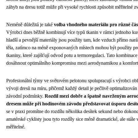
záhyb na dresu totiž může při vysoké rychlosti způsobit měřitelné z
Neméně důležitá je také
volba vhodného materiálu pro různé čás
Výrobci dnes běžně kombinují více typů tkanin v rámci jednoho ku
hladší a pevnější materiály jsou použity tam, kde vzduch přímo nar
těla, zatímco na méně exponovaných místech mohou být použity pr
tkaniny, které zajišťují odvod potu a termoregulaci. Tato kombinac
dosáhnout optimálního kompromisu mezi aerodynamikou a komforte
Profesionální týmy ve světovém pelotonu spolupracují s výrobci ob
vývoji dresů na míru, přičemž každý detail je pečlivě optimalizován
závodní podmínky.
Rozdíl mezi dobře a špatně navrženým aer
dresem může při hodinovém závodu představovat úsporu desít
se v praxi promítne do rozdílu několika desítek sekund nebo dokon
amatérské cyklisty jsou tyto rozdíly sice méně dramatické, ale stále 
měřitelné.