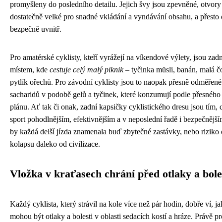
promyšleny do posledního detailu. Jejich švy jsou zpevněné, otvory
dostatečně velké pro snadné vkládání a vyndávání obsahu, a přesto 
bezpečně uvnitř.
Pro amatérské cyklisty, kteří vyrážejí na víkendové výlety, jsou zad
místem, kde
cestuje celý malý piknik
– tyčinka müsli, banán, malá 
pytlík ořechů. Pro závodní cyklisty jsou to naopak přesně odměřen
sacharidů v podobě gelů a tyčinek, které konzumují podle přesnéh
plánu. Ať tak či onak, zadní kapsičky cyklistického dresu jsou tím, 
sport pohodlnějším, efektivnějším a v neposlední řadě i bezpečnějš
by každá delší jízda znamenala buď zbytečné zastávky, nebo riziko
kolapsu daleko od civilizace.
Vložka v kraťasech chrání před otlaky a bole
Každý cyklista, který strávil na kole více než pár hodin, dobře ví, j
mohou být otlaky a bolesti v oblasti sedacích kostí a hráze. Právě p