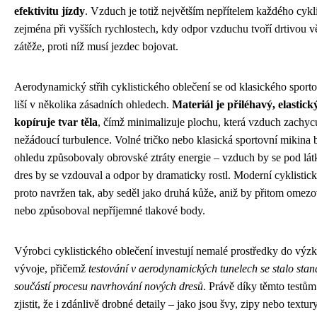
efektivitu jízdy
. Vzduch je totiž největším nepřítelem každého cykli
zejména při vyšších rychlostech, kdy odpor vzduchu tvoří drtivou v
zátěže, proti níž musí jezdec bojovat.
Aerodynamický střih cyklistického oblečení se od klasického sporto
liší v několika zásadních ohledech.
Materiál je přiléhavý, elastick
kopíruje tvar těla
, čímž minimalizuje plochu, která vzduch zachycu
nežádoucí turbulence. Volné tričko nebo klasická sportovní mikina 
ohledu způsobovaly obrovské ztráty energie – vzduch by se pod lát
dres by se vzdouval a odpor by dramaticky rostl. Moderní cyklistick
proto navržen tak, aby seděl jako druhá kůže, aniž by přitom omez
nebo způsoboval nepříjemné tlakové body.
Výrobci cyklistického oblečení investují nemalé prostředky do výz
vývoje, přičemž
testování v aerodynamických tunelech se stalo stan
součástí procesu navrhování nových dresů
. Právě díky těmto testům
zjistit, že i zdánlivě drobné detaily – jako jsou švy, zipy nebo textu