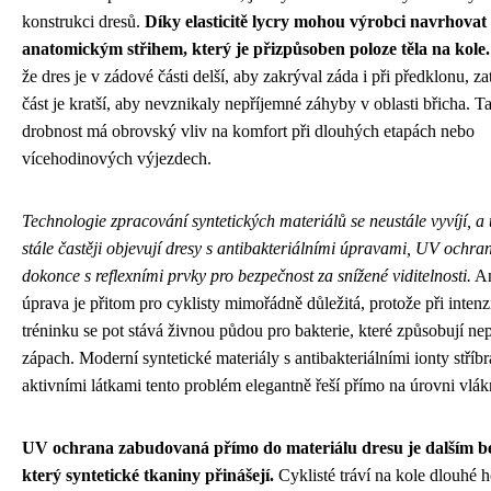
konstrukci dresů.
Díky elasticitě lycry mohou výrobci navrhovat 
anatomickým střihem, který je přizpůsoben poloze těla na kole.
že dres je v zádové části delší, aby zakrýval záda i při předklonu, z
část je kratší, aby nevznikaly nepříjemné záhyby v oblasti břicha. T
drobnost má obrovský vliv na komfort při dlouhých etapách nebo
vícehodinových výjezdech.
Technologie zpracování syntetických materiálů se neustále vyvíjí, a 
stále častěji objevují dresy s antibakteriálními úpravami, UV ochr
dokonce s reflexními prvky pro bezpečnost za snížené viditelnosti.
An
úprava je přitom pro cyklisty mimořádně důležitá, protože při inten
tréninku se pot stává živnou půdou pro bakterie, které způsobují ne
zápach. Moderní syntetické materiály s antibakteriálními ionty stříb
aktivními látkami tento problém elegantně řeší přímo na úrovni vlák
UV ochrana zabudovaná přímo do materiálu dresu je dalším be
který syntetické tkaniny přinášejí.
Cyklisté tráví na kole dlouhé 