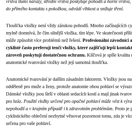
vrstva tlumí nárazy, střední vrstva poskytuje pohodlí a horní vrstva,
do přímého kontaktu s pokožkou, odvádí vlhkost a snižuje tření.
Tloušťka vložky není vždy zárukou pohodlí. Mnoho začínajících cyk
mylně domnívá, že čím silnější vložka, tím lépe. Ve skutečnosti příli
může způsobit více problémů než řešení.
Profesionální závodníci 
cyklisté často preferují tenčí vložky, které zajišťují lepší kontak
zároveň poskytují dostatečnou ochranu.
Klíčová je spíše kvalita 
anatomické tvarování vložky než její samotná tloušťka.
Anatomické tvarování je dalším zásadním faktorem. Vložky jsou n
odděleně pro muže a ženy, protože anatomie obou pohlaví se výrazně
Dámské vložky jsou širší v oblasti sedacích kostí a mají jinak tvar
pro hráz.
Použití vložky určené pro opačné pohlaví může vést k vý
nepohodlí a v krajním případě i k zdravotním problémům.
Proto je 
cyklistického oblečení nezbytné věnovat pozornost tomu, zda je vl
určena pro vaše pohlaví.