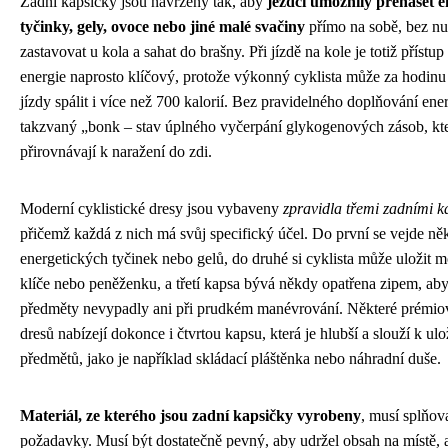
Zadní kapsičky jsou navrženy tak, aby
jezdci umožnily přenášet e
tyčinky, gely, ovoce nebo jiné malé svačiny
přímo na sobě, bez nu
zastavovat u kola a sahat do brašny. Při jízdě na kole je totiž přístu
energie naprosto klíčový, protože výkonný cyklista může za hodinu 
jízdy spálit i více než 700 kalorií. Bez pravidelného doplňování ene
takzvaný „bonk – stav úplného vyčerpání glykogenových zásob, kte
přirovnávají k naražení do zdi.
Moderní cyklistické dresy jsou vybaveny
zpravidla třemi zadními 
přičemž každá z nich má svůj specifický účel. Do první se vejde ně
energetických tyčinek nebo gelů, do druhé si cyklista může uložit mo
klíče nebo peněženku, a třetí kapsa bývá někdy opatřena zipem, ab
předměty nevypadly ani při prudkém manévrování. Některé prémi
dresů nabízejí dokonce i čtvrtou kapsu, která je hlubší a slouží k ulo
předmětů, jako je například skládací pláštěnka nebo náhradní duše.
Materiál, ze kterého jsou zadní kapsičky vyrobeny
, musí splňov
požadavky. Musí být dostatečně pevný, aby udržel obsah na místě, 