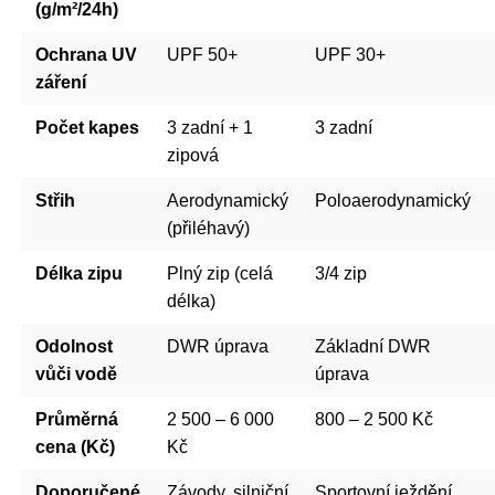
(g/m²/24h)
Ochrana UV
UPF 50+
UPF 30+
záření
Počet kapes
3 zadní + 1
3 zadní
zipová
Střih
Aerodynamický
Poloaerodynamický
(přiléhavý)
Délka zipu
Plný zip (celá
3/4 zip
délka)
Odolnost
DWR úprava
Základní DWR
vůči vodě
úprava
Průměrná
2 500 – 6 000
800 – 2 500 Kč
cena (Kč)
Kč
Doporučené
Závody, silniční
Sportovní ježdění,