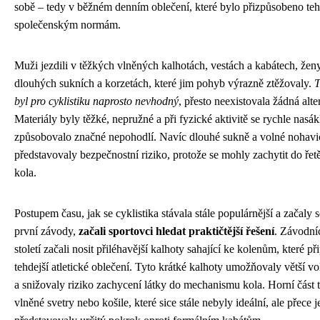
sobě – tedy v běžném denním oblečení, které bylo přizpůsobeno teh
společenským normám.
Muži jezdili v těžkých vlněných kalhotách, vestách a kabátech, žen
dlouhých sukních a korzetách, které jim pohyb výrazně ztěžovaly.
T
byl pro cyklistiku naprosto nevhodný
, přesto neexistovala žádná alte
Materiály byly těžké, nepružné a při fyzické aktivitě se rychle nasá
způsobovalo značné nepohodlí. Navíc dlouhé sukně a volné nohavi
představovaly bezpečnostní riziko, protože se mohly zachytit do ře
kola.
Postupem času, jak se cyklistika stávala stále populárnější a začaly 
první závody,
začali sportovci hledat praktičtější řešení
. Závodní
století začali nosit přiléhavější kalhoty sahající ke kolenům, které p
tehdejší atletické oblečení. Tyto krátké kalhoty umožňovaly větší v
a snižovaly riziko zachycení látky do mechanismu kola. Horní část 
vlněné svetry nebo košile, které sice stále nebyly ideální, ale přece j