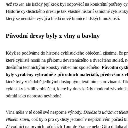
než sto let
, ale každý její krok byl odpovědí na konkrétní potřeby cyk
Historie cyklistického dresu je tak vlastně historií samotné cyklistiky
který se neustále vyvíjí a hledá nové hranice lidských možností.
Původní dresy byly z vlny a bavlny
Když se podíváme do historie cyklistického oblečení, zjistíme, že pr
které cyklisté nosili na přelomu devatenáctého a dvacátého století, 
dnešními technickými kousky vůbec nic společného.
Původní cykli
byly vyráběny výhradně z přírodních materiálů, především z v
které byly v té době jedinými dostupnými textilními surovinami. Tit
cyklistiky jezdili v oblečení, které by dnes každý moderní závodník
odmítl jako naprosto nevhodné.
Vlna měla v té době své nesporné výhody.
Dokázala udržovat tělesn
vlhkém stavu
, což bylo pro cyklisty jedoucí v nepříznivém počasí kl
Závodníci na prvních ročnících Tour de France nebo Giro d'Italia a