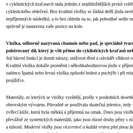
v cyklistických kraťasech stala jedním z nejdůležitějších prvků celé
cyklistického oblečení. Bez kvalitní vložky se žádná delší jízda neo
nepříjemných následků, a to bez ohledu na to, jak pohodlné sedlo m
správně je nastavena vaše pozice na kole.
Vložka, odborně nazývaná chamois nebo pad, je speciálně tva
polstrovaný díl, který je všit přímo do cyklistických kraťasů ne
Její hlavní funkcí je tlumit nárazy, snižovat tření a odvádět vlhkost
Kvalitní vložka dokáže proměnit i několikahodinovou jízdu v příjem
zatímco špatná nebo levná vložka způsobí bolest a puchýře i při rela
projížďce.
Materiály, ze kterých se vložky vyrábějí, prošly v posledních desetil
obrovským vývojem. Původně se používala skutečná jelenice, tedy
zvířecí kůže, která byla měkká a příjemná na omak. Dnes jsou vlo
převážně ze syntetických materiálů, jako jsou různé druhy pěny s r
a tuhostí.
Moderní vložky jsou vícevrstvé a každá vrstva plní jinou f