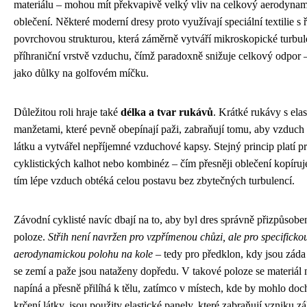
materiálu – mohou mít překvapivě velký vliv na celkový aerodynam
oblečení. Některé moderní dresy proto využívají speciální textilie s 
povrchovou strukturou, která záměrně vytváří mikroskopické turbul
příhraniční vrstvě vzduchu, čímž paradoxně snižuje celkový odpor
jako důlky na golfovém míčku.
Důležitou roli hraje také
délka a tvar rukávů
. Krátké rukávy s ela
manžetami, které pevně obepínají paži, zabraňují tomu, aby vzduch
látku a vytvářel nepříjemné vzduchové kapsy. Stejný princip platí p
cyklistických kalhot nebo kombinéz – čím přesněji oblečení kopíruje
tím lépe vzduch obtéká celou postavu bez zbytečných turbulencí.
Závodní cyklisté navíc dbají na to, aby byl dres správně přizpůsoben
poloze.
Střih není navržen pro vzpřímenou chůzi, ale pro specificko
aerodynamickou polohu na kole
– tedy pro předklon, kdy jsou zád
se zemí a paže jsou nataženy dopředu. V takové poloze se materiál
napíná a přesně přilíhá k tělu, zatímco v místech, kde by mohlo doc
krčení látky, jsou použity elastické panely, které zabraňují vzniku z