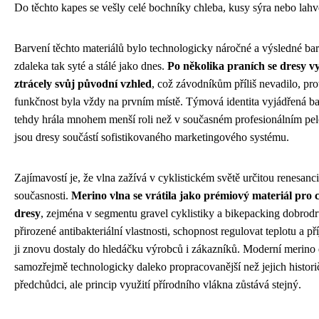
Do těchto kapes se vešly celé bochníky chleba, kusy sýra nebo lahv
Barvení těchto materiálů bylo technologicky náročné a výsledné ba
zdaleka tak syté a stálé jako dnes.
Po několika praních se dresy v
ztrácely svůj původní vzhled
, což závodníkům příliš nevadilo, pro
funkčnost byla vždy na prvním místě. Týmová identita vyjádřená b
tehdy hrála mnohem menší roli než v současném profesionálním pel
jsou dresy součástí sofistikovaného marketingového systému.
Zajímavostí je, že vlna zažívá v cyklistickém světě určitou renesanci
současnosti.
Merino vlna se vrátila jako prémiový materiál pro c
dresy
, zejména v segmentu gravel cyklistiky a bikepacking dobrodru
přirozené antibakteriální vlastnosti, schopnost regulovat teplotu a 
ji znovu dostaly do hledáčku výrobců i zákazníků. Moderní merino 
samozřejmě technologicky daleko propracovanější než jejich historič
předchůdci, ale princip využití přírodního vlákna zůstává stejný.