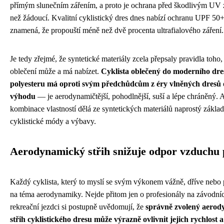
přímým slunečním zářením, a proto je ochrana před škodlivým UV 
než žádoucí. Kvalitní cyklistický dres dnes nabízí ochranu UPF 50+
znamená, že propouští méně než dvě procenta ultrafialového záření.
Je tedy zřejmé, že syntetické materiály zcela přepsaly pravidla toho,
oblečení může a má nabízet.
Cyklista oblečený do moderního dres
polyesteru má oproti svým předchůdcům z éry vlněných dresů
výhodu
— je aerodynamičtější, pohodlnější, suší a lépe chráněný. A
kombinace vlastností dělá ze syntetických materiálů naprostý zákla
cyklistické módy a výbavy.
Aerodynamický střih snižuje odpor vzduchu p
Každý cyklista, který to myslí se svým výkonem vážně, dříve nebo 
na téma aerodynamiky. Nejde přitom jen o profesionály na závodních
rekreační jezdci si postupně uvědomují, že
správně zvolený aero
střih cyklistického dresu může výrazně ovlivnit jejich rychlost 