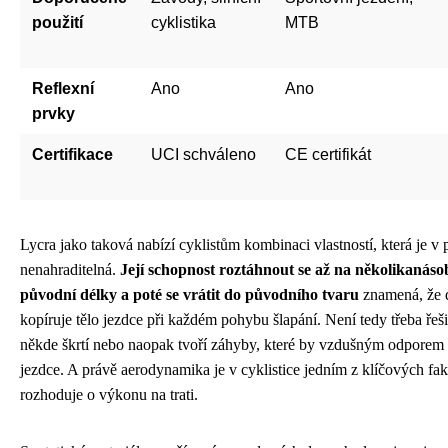
použití
cyklistika
MTB
Reflexní
Ano
Ano
prvky
Certifikace
UCI schváleno
CE certifikát
Lycra jako taková nabízí cyklistům kombinaci vlastností, která je v 
nenahraditelná.
Její schopnost roztáhnout se až na několikanáso
původní délky a poté se vrátit do původního tvaru
znamená, že d
kopíruje tělo jezdce při každém pohybu šlapání. Není tedy třeba řešit
někde škrtí nebo naopak tvoří záhyby, které by vzdušným odporem
jezdce. A právě aerodynamika je v cyklistice jedním z klíčových fak
rozhoduje o výkonu na trati.