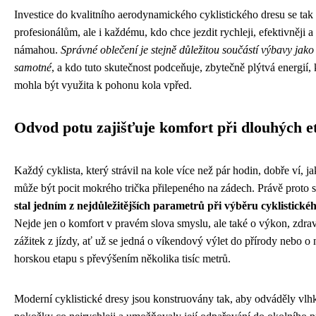
Investice do kvalitního aerodynamického cyklistického dresu se tak 
profesionálům, ale i každému, kdo chce jezdit rychleji, efektivněji a
námahou.
Správné oblečení je stejně důležitou součástí výbavy jako
samotné
, a kdo tuto skutečnost podceňuje, zbytečně plýtvá energií, 
mohla být využita k pohonu kola vpřed.
Odvod potu zajišťuje komfort při dlouhých e
Každý cyklista, který strávil na kole více než pár hodin, dobře ví, j
může být pocit mokrého trička přilepeného na zádech. Právě proto 
stal jedním z nejdůležitějších parametrů při výběru cyklistické
Nejde jen o komfort v pravém slova smyslu, ale také o výkon, zdrav
zážitek z jízdy, ať už se jedná o víkendový výlet do přírody nebo o
horskou etapu s převýšením několika tisíc metrů.
Moderní cyklistické dresy jsou konstruovány tak, aby odváděly vlh