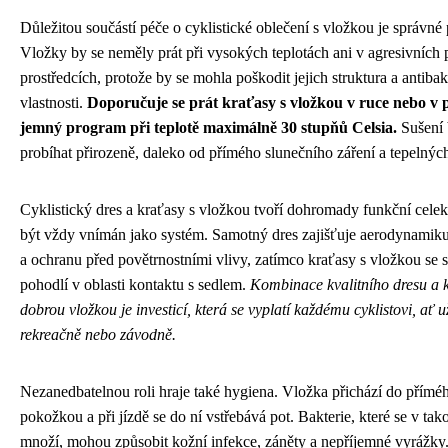
Důležitou součástí péče o cyklistické oblečení s vložkou je správné 
Vložky by se neměly prát při vysokých teplotách ani v agresivních 
prostředcích, protože by se mohla poškodit jejich struktura a antibak
vlastnosti.
Doporučuje se prát kraťasy s vložkou v ruce nebo v 
jemný program při teplotě maximálně 30 stupňů Celsia.
Sušení 
probíhat přirozeně, daleko od přímého slunečního záření a tepelných
Cyklistický dres a kraťasy s vložkou tvoří dohromady funkční celek
být vždy vnímán jako systém. Samotný dres zajišťuje aerodynamik
a ochranu před povětrnostními vlivy, zatímco kraťasy s vložkou se st
pohodlí v oblasti kontaktu s sedlem.
Kombinace kvalitního dresu a 
dobrou vložkou je investicí, která se vyplatí každému cyklistovi, ať u
rekreačně nebo závodně.
Nezanedbatelnou roli hraje také hygiena. Vložka přichází do přímé
pokožkou a při jízdě se do ní vstřebává pot. Bakterie, které se v ta
množí, mohou způsobit kožní infekce, záněty a nepříjemné vyrážky