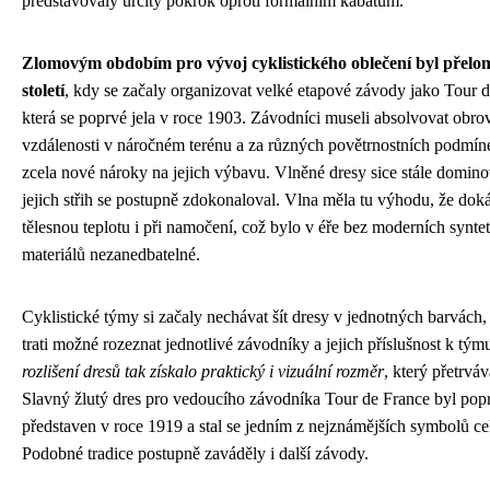
představovaly určitý pokrok oproti formálním kabátům.
Zlomovým obdobím pro vývoj cyklistického oblečení byl přelom
století
, kdy se začaly organizovat velké etapové závody jako Tour d
která se poprvé jela v roce 1903. Závodníci museli absolvovat obro
vzdálenosti v náročném terénu a za různých povětrnostních podmíne
zcela nové nároky na jejich výbavu. Vlněné dresy sice stále dominov
jejich střih se postupně zdokonaloval. Vlna měla tu výhodu, že dok
tělesnou teplotu i při namočení, což bylo v éře bez moderních synte
materiálů nezanedbatelné.
Cyklistické týmy si začaly nechávat šít dresy v jednotných barvách,
trati možné rozeznat jednotlivé závodníky a jejich příslušnost k tým
rozlišení dresů tak získalo praktický i vizuální rozměr
, který přetrvá
Slavný žlutý dres pro vedoucího závodníka Tour de France byl pop
představen v roce 1919 a stal se jedním z nejznámějších symbolů ce
Podobné tradice postupně zaváděly i další závody.