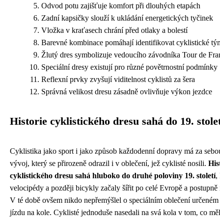
Odvod potu zajišťuje komfort při dlouhých etapách
Zadní kapsičky slouží k ukládání energetických tyčinek
Vložka v kraťasech chrání před otlaky a bolestí
Barevné kombinace pomáhají identifikovat cyklistické t
Žlutý dres symbolizuje vedoucího závodníka Tour de Fra
Speciální dresy existují pro různé povětrnostní podmínky
Reflexní prvky zvyšují viditelnost cyklistů za šera
Správná velikost dresu zásadně ovlivňuje výkon jezdce
Historie cyklistického dresu sahá do 19. stolet
Cyklistika jako sport i jako způsob každodenní dopravy má za sebou
vývoj, který se přirozeně odrazil i v oblečení, jež cyklisté nosili.
His
cyklistického dresu sahá hluboko do druhé poloviny 19. století
,
velocipédy a později bicykly začaly šířit po celé Evropě a postupně
V té době ovšem nikdo nepřemýšlel o speciálním oblečení určeném
jízdu na kole. Cyklisté jednoduše nasedali na svá kola v tom, co mě