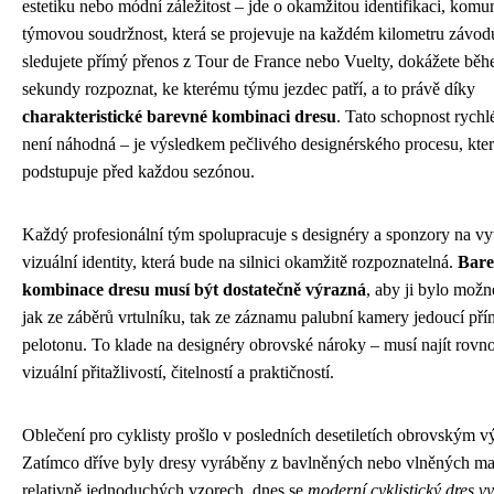
estetiku nebo módní záležitost – jde o okamžitou identifikaci, komu
týmovou soudržnost, která se projevuje na každém kilometru závo
sledujete přímý přenos z Tour de France nebo Vuelty, dokážete bě
sekundy rozpoznat, ke kterému týmu jezdec patří, a to právě díky
charakteristické barevné kombinaci dresu
. Tato schopnost rychlé
není náhodná – je výsledkem pečlivého designérského procesu, kte
podstupuje před každou sezónou.
Každý profesionální tým spolupracuje s designéry a sponzory na vy
vizuální identity, která bude na silnici okamžitě rozpoznatelná.
Bar
kombinace dresu musí být dostatečně výrazná
, aby ji bylo možn
jak ze záběrů vrtulníku, tak ze záznamu palubní kamery jedoucí př
pelotonu. To klade na designéry obrovské nároky – musí najít rov
vizuální přitažlivostí, čitelností a praktičností.
Oblečení pro cyklisty prošlo v posledních desetiletích obrovským 
Zatímco dříve byly dresy vyráběny z bavlněných nebo vlněných mat
relativně jednoduchých vzorech, dnes se
moderní cyklistický dres v