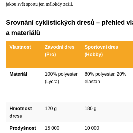
jakou svět sportu jen málokdy zažil.
Srovnání cyklistických dresů – přehled vl
a materiálů
Vlastnost
Závodní dres
Sportovní dres
(Pro)
(Hobby)
Materiál
100% polyester
80% polyester, 20%
(Lycra)
elastan
Hmotnost
120 g
180 g
dresu
Prodyšnost
15 000
10 000