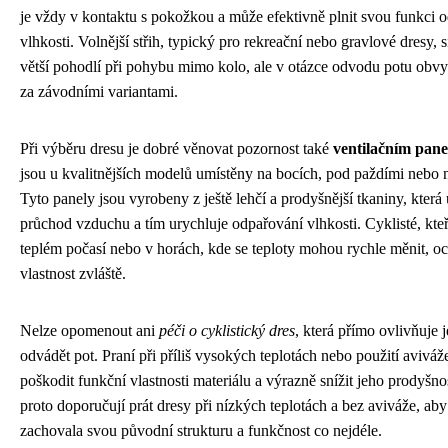
je vždy v kontaktu s pokožkou a může efektivně plnit svou funkci 
vlhkosti. Volnější střih, typický pro rekreační nebo gravlové dresy, s
větší pohodlí při pohybu mimo kolo, ale v otázce odvodu potu obvy
za závodními variantami.
Při výběru dresu je dobré věnovat pozornost také
ventilačním pan
jsou u kvalitnějších modelů umístěny na bocích, pod paždími nebo 
Tyto panely jsou vyrobeny z ještě lehčí a prodyšnější tkaniny, kter
průchod vzduchu a tím urychluje odpařování vlhkosti. Cyklisté, kteř
teplém počasí nebo v horách, kde se teploty mohou rychle měnit, oc
vlastnost zvláště.
Nelze opomenout ani
péči o cyklistický dres
, která přímo ovlivňuje 
odvádět pot. Praní při příliš vysokých teplotách nebo použití avivá
poškodit funkční vlastnosti materiálu a výrazně snížit jeho prodyšno
proto doporučují prát dresy při nízkých teplotách a bez aviváže, aby 
zachovala svou původní strukturu a funkčnost co nejdéle.