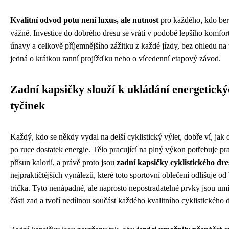
Kvalitní odvod potu není luxus, ale nutnost
pro každého, kdo bere
vážně. Investice do dobrého dresu se vrátí v podobě lepšího komfor
únavy a celkově příjemnějšího zážitku z každé jízdy, bez ohledu na 
jedná o krátkou ranní projížďku nebo o vícedenní etapový závod.
Zadní kapsičky slouží k ukládání energetick
tyčinek
Každý, kdo se někdy vydal na delší cyklistický výlet, dobře ví, jak d
po ruce dostatek energie. Tělo pracující na plný výkon potřebuje pr
přísun kalorií, a právě proto jsou
zadní kapsičky cyklistického dr
nejpraktičtějších vynálezů, které toto sportovní oblečení odlišuje o
trička. Tyto nenápadné, ale naprosto nepostradatelné prvky jsou umí
části zad a tvoří nedílnou součást každého kvalitního cyklistického 