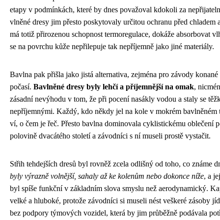
etapy v podmínkách, které by dnes považoval kdokoli za nepřijatelné
vlněné dresy jim přesto poskytovaly určitou ochranu před chladem 
má totiž přirozenou schopnost termoregulace, dokáže absorbovat vl
se na povrchu kůže nepřilepuje tak nepříjemně jako jiné materiály.
Bavlna pak přišla jako jistá alternativa, zejména pro závody konané 
počasí.
Bavlněné dresy byly lehčí a příjemnější na omak
, nicmé
zásadní nevýhodu v tom, že při pocení nasákly vodou a staly se těž
nepříjemnými. Každý, kdo někdy jel na kole v mokrém bavlněném t
ví, o čem je řeč. Přesto bavlna dominovala cyklistickému oblečení p
polovině dvacátého století a závodníci s ní museli prostě vystačit.
Střih tehdejších dresů byl rovněž zcela odlišný od toho, co známe d
byly výrazně volnější, sahaly až ke kolenům nebo dokonce níže
, a j
byl spíše funkční v základním slova smyslu než aerodynamický. Ka
velké a hluboké, protože závodníci si museli nést veškeré zásoby jídl
bez podpory týmových vozidel, která by jim průběžně podávala pot