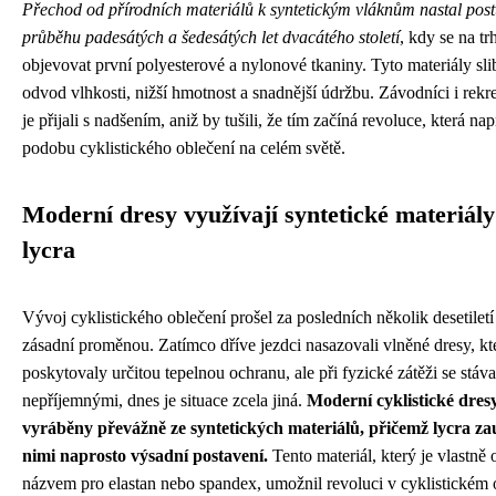
Přechod od přírodních materiálů k syntetickým vláknům nastal pos
průběhu padesátých a šedesátých let dvacátého století
, kdy se na tr
objevovat první polyesterové a nylonové tkaniny. Tyto materiály sli
odvod vlhkosti, nižší hmotnost a snadnější údržbu. Závodníci i rekre
je přijali s nadšením, aniž by tušili, že tím začíná revoluce, která na
podobu cyklistického oblečení na celém světě.
Moderní dresy využívají syntetické materiály
lycra
Vývoj cyklistického oblečení prošel za posledních několik desetiletí
zásadní proměnou. Zatímco dříve jezdci nasazovali vlněné dresy, kte
poskytovaly určitou tepelnou ochranu, ale při fyzické zátěži se stáv
nepříjemnými, dnes je situace zcela jiná.
Moderní cyklistické dres
vyráběny převážně ze syntetických materiálů, přičemž lycra za
nimi naprosto výsadní postavení.
Tento materiál, který je vlastn
názvem pro elastan nebo spandex, umožnil revoluci v cyklistickém 