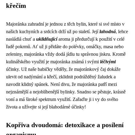
křečím
Majoránka zahradní je jednou z těch bylin, které si své místo v
našich kuchyních a srdcích drží už po staletí. Její
lahodná
, lehce
nasládlá chuť a
uklidňující
aroma ji předurčují k použití v celé
řadě pokrmů. Ať už ji přidáte do polévky, omáčky, masa nebo
zeleniny, majoránka vždy dodá jídlu tu správnou jiskru. Kromě
kulinářského využití je majoránka známá i svými
léčivými
účinky. Už naše babičky věděly, že majoránkový čaj dokáže
ulevit od nadýmání a křečí, zklidnit podrážděný žaludek a
navodit klidný spánek. Není divu, že majoránka patří mezi
nejznámější a nejoblíbenější bylinky. Snadno se pěstuje, krásně
voní a má široké spektrum využití. Zařaďte ji i vy do svého
života a užívejte si její blahodárné účinky!
Kopřiva dvoudomá: detoxikace a posílení
organismu