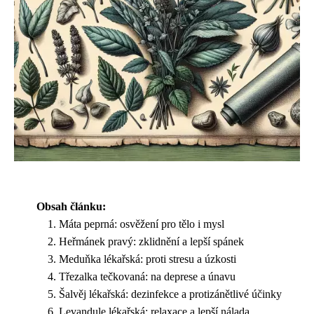
Obsah článku:
Máta peprná: osvěžení pro tělo i mysl
Heřmánek pravý: zklidnění a lepší spánek
Meduňka lékařská: proti stresu a úzkosti
Třezalka tečkovaná: na deprese a únavu
Šalvěj lékařská: dezinfekce a protizánětlivé účinky
Levandule lékařská: relaxace a lepší nálada