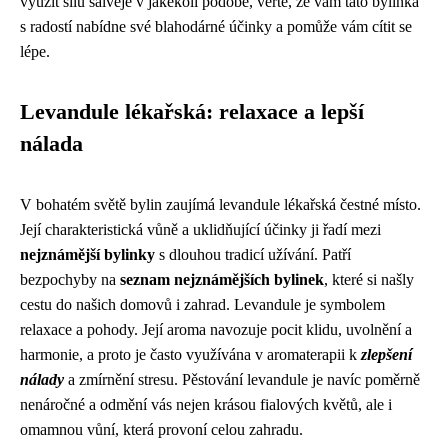
využít sílu šalvěje v jakékoli podobě, věřte, že vám tato bylinka
s radostí nabídne své blahodárné účinky a pomůže vám cítit se
lépe.
Levandule lékařská: relaxace a lepší
nálada
V bohatém světě bylin zaujímá levandule lékařská čestné místo.
Její charakteristická vůně a uklidňující účinky ji řadí mezi
nejznámější bylinky
s dlouhou tradicí užívání. Patří
bezpochyby na
seznam nejznámějších bylinek
, které si našly
cestu do našich domovů i zahrad. Levandule je symbolem
relaxace a pohody. Její aroma navozuje pocit klidu, uvolnění a
harmonie, a proto je často využívána v aromaterapii k
zlepšení
nálady
a zmírnění stresu. Pěstování levandule je navíc poměrně
nenáročné a odmění vás nejen krásou fialových květů, ale i
omamnou vůní, která provoní celou zahradu.