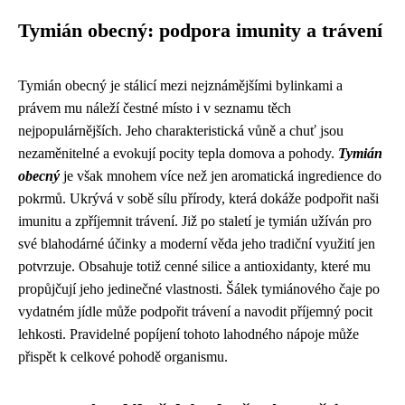
Tymián obecný: podpora imunity a trávení
Tymián obecný je stálicí mezi nejznámějšími bylinkami a
právem mu náleží čestné místo i v seznamu těch
nejpopulárnějších. Jeho charakteristická vůně a chuť jsou
nezaměnitelné a evokují pocity tepla domova a pohody.
Tymián
obecný
je však mnohem více než jen aromatická ingredience do
pokrmů. Ukrývá v sobě sílu přírody, která dokáže podpořit naši
imunitu a zpříjemnit trávení. Již po staletí je tymián užíván pro
své blahodárné účinky a moderní věda jeho tradiční využití jen
potvrzuje. Obsahuje totiž cenné silice a antioxidanty, které mu
propůjčují jeho jedinečné vlastnosti. Šálek tymiánového čaje po
vydatném jídle může podpořit trávení a navodit příjemný pocit
lehkosti. Pravidelné popíjení tohoto lahodného nápoje může
přispět k celkové pohodě organismu.