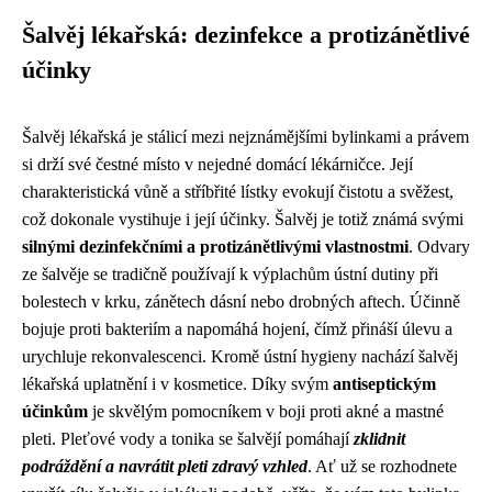
Šalvěj lékařská: dezinfekce a protizánětlivé
účinky
Šalvěj lékařská je stálicí mezi nejznámějšími bylinkami a právem
si drží své čestné místo v nejedné domácí lékárničce. Její
charakteristická vůně a stříbřité lístky evokují čistotu a svěžest,
což dokonale vystihuje i její účinky. Šalvěj je totiž známá svými
silnými dezinfekčními a protizánětlivými vlastnostmi
. Odvary
ze šalvěje se tradičně používají k výplachům ústní dutiny při
bolestech v krku, zánětech dásní nebo drobných aftech. Účinně
bojuje proti bakteriím a napomáhá hojení, čímž přináší úlevu a
urychluje rekonvalescenci. Kromě ústní hygieny nachází šalvěj
lékařská uplatnění i v kosmetice. Díky svým
antiseptickým
účinkům
je skvělým pomocníkem v boji proti akné a mastné
pleti. Pleťové vody a tonika se šalvějí pomáhají
zklidnit
podráždění a navrátit pleti zdravý vzhled
. Ať už se rozhodnete