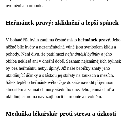
uvolnění a harmonie.
Heřmánek pravý: zklidnění a lepší spánek
V bohaté říši bylin zaujímá čestné místo
heřmánek pravý
. Jeho
něžné bílé květy a nezaměnitelná vůně jsou symbolem klidu a
pohody. Není divu, že patří mezi
nejznámější bylinky
a jeho
obliba neklesá ani v dnešní době. Seznam nejznámějších bylinek
by bez heřmánku nebyl úplný. Již naše babičky znaly jeho
uklidňující účinky a s láskou jej sbíraly na loukách a mezích.
Šálek teplého heřmánkového čaje dokáže navodit příjemnou
atmosféru a zahnat chmury všedního dne. Jeho jemná chuť a
uklidňující aroma navozují pocit harmonie a uvolnění.
Meduňka lékařská: proti stresu a úzkosti