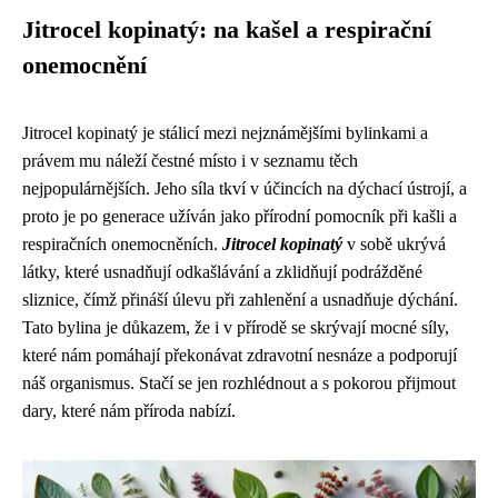
Jitrocel kopinatý: na kašel a respirační
onemocnění
Jitrocel kopinatý je stálicí mezi nejznámějšími bylinkami a
právem mu náleží čestné místo i v seznamu těch
nejpopulárnějších. Jeho síla tkví v účincích na dýchací ústrojí, a
proto je po generace užíván jako přírodní pomocník při kašli a
respiračních onemocněních.
Jitrocel kopinatý
v sobě ukrývá
látky, které usnadňují odkašlávání a zklidňují podrážděné
sliznice, čímž přináší úlevu při zahlenění a usnadňuje dýchání.
Tato bylina je důkazem, že i v přírodě se skrývají mocné síly,
které nám pomáhají překonávat zdravotní nesnáze a podporují
náš organismus. Stačí se jen rozhlédnout a s pokorou přijmout
dary, které nám příroda nabízí.