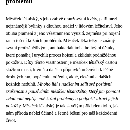
problémů
Měsíček lékařský, s jeho zářivě oranžovými květy, patří mezi
nejznámější bylinky s dlouhou tradicí v lidovém léčitelství. Jeho
obliba pramení z jeho všestranného využití, zejména při hojení
ran a řešení kožních problémů.
Měsíček lékařský
je známý
svými protizánětlivými, antibakteriálními a hojivými účinky,
které pomáhají urychlit proces hojení a zklidnit podrážděnou
pokožku. Díky těmto vlastnostem je měsíček lékařský častou
složkou mastí, krémů a dalších přípravků určených k léčbě
drobných ran, popálenin, odřenin, akné, ekzémů a dalších
kožních neduhů.
Mnoho lidí s nadšením sdílí své pozitivní
zkušenosti s používáním měsíčku lékařského, který jim pomohl
zvládnout nepříjemné kožní problémy a podpořil zdraví jejich
pokožky.
Měsíček lékařský je tak skvělým příkladem toho, jak
nám příroda nabízí účinné a šetrné řešení pro náš každodenní
život.