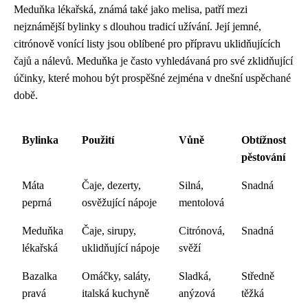
Meduňka lékařská, známá také jako melisa, patří mezi
nejznámější bylinky s dlouhou tradicí užívání. Její jemné,
citrónově vonící listy jsou oblíbené pro přípravu uklidňujících
čajů a nálevů. Meduňka je často vyhledávaná pro své zklidňující
účinky, které mohou být prospěšné zejména v dnešní uspěchané
době.
Bylinka
Použití
Vůně
Obtížnost
pěstování
Máta
Čaje, dezerty,
Silná,
Snadná
peprná
osvěžující nápoje
mentolová
Meduňka
Čaje, sirupy,
Citrónová,
Snadná
lékařská
uklidňující nápoje
svěží
Bazalka
Omáčky, saláty,
Sladká,
Středně
pravá
italská kuchyně
anýzová
těžká