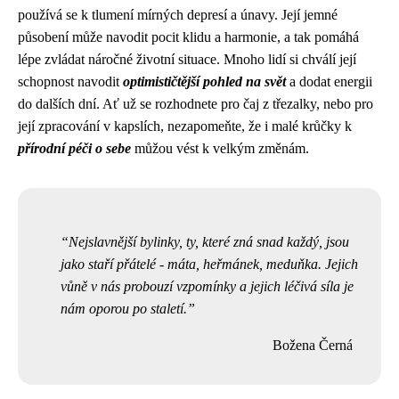
používá se k tlumení mírných depresí a únavy. Její jemné
působení může navodit pocit klidu a harmonie, a tak pomáhá
lépe zvládat náročné životní situace. Mnoho lidí si chválí její
schopnost navodit
optimističtější pohled na svět
a dodat energii
do dalších dní. Ať už se rozhodnete pro čaj z třezalky, nebo pro
její zpracování v kapslích, nezapomeňte, že i malé krůčky k
přírodní péči o sebe
můžou vést k velkým změnám.
Nejslavnější bylinky, ty, které zná snad každý, jsou
jako staří přátelé - máta, heřmánek, meduňka. Jejich
vůně v nás probouzí vzpomínky a jejich léčivá síla je
nám oporou po staletí.
Božena Černá