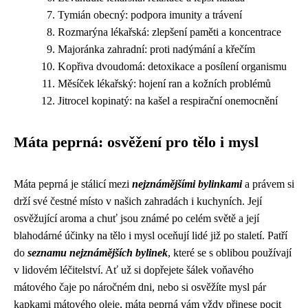
Tymián obecný: podpora imunity a trávení
Rozmarýna lékařská: zlepšení paměti a koncentrace
Majoránka zahradní: proti nadýmání a křečím
Kopřiva dvoudomá: detoxikace a posílení organismu
Měsíček lékařský: hojení ran a kožních problémů
Jitrocel kopinatý: na kašel a respirační onemocnění
Máta peprná: osvěžení pro tělo i mysl
Máta peprná je stálicí mezi
nejznámějšími bylinkami
a právem si
drží své čestné místo v našich zahradách i kuchyních. Její
osvěžující aroma a chuť jsou známé po celém světě a její
blahodárné účinky na tělo i mysl oceňují lidé již po staletí. Patří
do
seznamu nejznámějších bylinek
, které se s oblibou používají
v lidovém léčitelství. Ať už si dopřejete šálek voňavého
mátového čaje po náročném dni, nebo si osvěžíte mysl pár
kapkami mátového oleje, máta peprná vám vždy přinese pocit