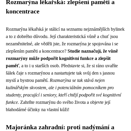
Rozmarýna lékařská: zlepšení paměti a
koncentrace
Rozmarýna lékařská je stálicí na seznamu nejznámějších bylinek
a to z dobrého důvodu. Její charakteristická vůně a chuť jsou
nezaměnitelné, ale věděli jste, že rozmarýna je spojována i se
zlepšením paměti a koncentrace?
Studie naznačují, že vůně
rozmarýny může podpořit kognitivní funkce a zlepšit
paměť
, a to i u starších osob. Představte si, že si ráno uvaříte
šálek čaje s rozmarýnou a nastartujete tak svůj den s jasnou
myslí a bystrou pamětí.
Rozmarýna se tak stává nejen
kulinářským skvostem, ale i potenciálním pomocníkem pro
studenty, pracující i seniory, kteří chtějí podpořit své kognitivní
funkce.
Zahrňte rozmarýnu do svého života a objevte její
blahodárné účinky na vlastní kůži!
Majoránka zahradní: proti nadýmání a