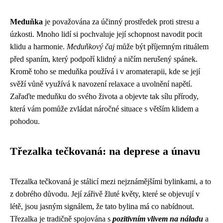
Meduňka
je považována za účinný prostředek proti stresu a
úzkosti. Mnoho lidí si pochvaluje její schopnost navodit pocit
klidu a harmonie.
Meduňkový čaj
může být příjemným rituálem
před spaním, který podpoří klidný a ničím nerušený spánek.
Kromě toho se meduňka používá i v aromaterapii, kde se její
svěží vůně využívá k navození relaxace a uvolnění napětí.
Zařaďte meduňku do svého života a objevte tak sílu přírody,
která vám pomůže zvládat náročné situace s větším klidem a
pohodou.
Třezalka tečkovaná: na deprese a únavu
Třezalka tečkovaná je stálicí mezi nejznámějšími bylinkami, a to
z dobrého důvodu. Její zářivě žluté květy, které se objevují v
létě, jsou jasným signálem, že tato bylina má co nabídnout.
Třezalka je tradičně spojována s
pozitivním vlivem na náladu
a