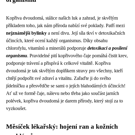
Kopřiva dvoudomá, stálice našich luk a zahrad, je skvělým
příkladem toho, jak nám příroda nabízí své poklady. Patří mezi
nejznámější bylinky
a není divu. Její síla tkví v detoxikačních
účincích, které ocení každý organismus. Díky obsahu
chlorofylu, vitamínů a minerálů podporuje
detoxikaci a posílení
organismu
. Pravidelné pití kopřivového čaje pomáhá čistit krev,
podporuje trávení a přispívá k celkové vitalitě. Kopřiva
dvoudomá je tak skvělým doplňkem stravy pro všechny, kteří
chtějí podpořit své zdraví a vitalitu. Zařaďte ji do svého
jídelníčku a přesvědčte se sami o jejích blahodárných účincích!
Ať už ve formě čaje, nálevu nebo třeba jako součást jarních
polévek, kopřiva dvoudomá je darem přírody, který stojí za to
vyzkoušet.
Měsíček lékařský: hojení ran a kožních