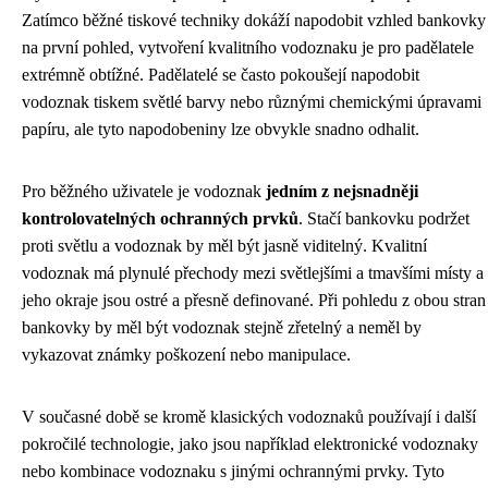
Zatímco běžné tiskové techniky dokáží napodobit vzhled bankovky
na první pohled, vytvoření kvalitního vodoznaku je pro padělatele
extrémně obtížné. Padělatelé se často pokoušejí napodobit
vodoznak tiskem světlé barvy nebo různými chemickými úpravami
papíru, ale tyto napodobeniny lze obvykle snadno odhalit.
Pro běžného uživatele je vodoznak
jedním z nejsnadněji
kontrolovatelných ochranných prvků
. Stačí bankovku podržet
proti světlu a vodoznak by měl být jasně viditelný. Kvalitní
vodoznak má plynulé přechody mezi světlejšími a tmavšími místy a
jeho okraje jsou ostré a přesně definované. Při pohledu z obou stran
bankovky by měl být vodoznak stejně zřetelný a neměl by
vykazovat známky poškození nebo manipulace.
V současné době se kromě klasických vodoznaků používají i další
pokročilé technologie, jako jsou například elektronické vodoznaky
nebo kombinace vodoznaku s jinými ochrannými prvky. Tyto