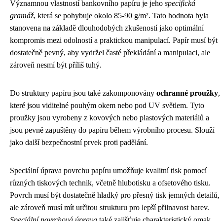
Významnou vlastností bankovního papíru je jeho
specifická
gramáž
, která se pohybuje okolo 85-90 g/m². Tato hodnota byla
stanovena na základě dlouhodobých zkušeností jako optimální
kompromis mezi odolností a praktickou manipulací. Papír musí být
dostatečně pevný, aby vydržel časté překládání a manipulaci, ale
zároveň nesmí být příliš tuhý.
Do struktury papíru jsou také zakomponovány
ochranné proužky
,
které jsou viditelné pouhým okem nebo pod UV světlem. Tyto
proužky jsou vyrobeny z kovových nebo plastových materiálů a
jsou pevně zapuštěny do papíru během výrobního procesu. Slouží
jako další bezpečnostní prvek proti padělání.
Speciální úprava povrchu papíru umožňuje kvalitní tisk pomocí
různých tiskových technik, včetně hlubotisku a ofsetového tisku.
Povrch musí být dostatečně hladký pro přesný tisk jemných detailů,
ale zároveň musí mít určitou strukturu pro lepší přilnavost barev.
Speciální povrchová úprava
také zajišťuje charakteristický omak