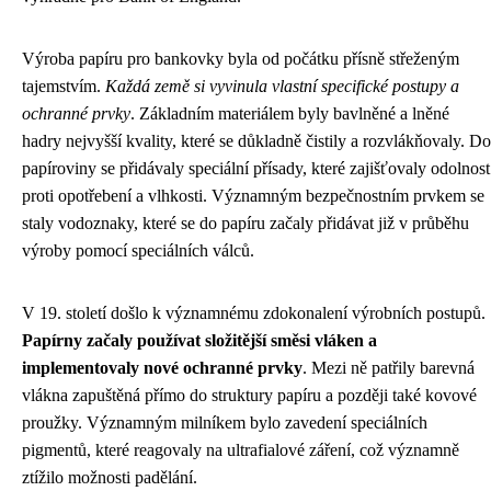
Výroba papíru pro bankovky byla od počátku přísně střeženým
tajemstvím.
Každá země si vyvinula vlastní specifické postupy a
ochranné prvky
. Základním materiálem byly bavlněné a lněné
hadry nejvyšší kvality, které se důkladně čistily a rozvlákňovaly. Do
papíroviny se přidávaly speciální přísady, které zajišťovaly odolnost
proti opotřebení a vlhkosti. Významným bezpečnostním prvkem se
staly vodoznaky, které se do papíru začaly přidávat již v průběhu
výroby pomocí speciálních válců.
V 19. století došlo k významnému zdokonalení výrobních postupů.
Papírny začaly používat složitější směsi vláken a
implementovaly nové ochranné prvky
. Mezi ně patřily barevná
vlákna zapuštěná přímo do struktury papíru a později také kovové
proužky. Významným milníkem bylo zavedení speciálních
pigmentů, které reagovaly na ultrafialové záření, což významně
ztížilo možnosti padělání.