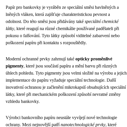
Papír pro bankovky je vyráběn ze speciální směsi bavlněných a
lněných vláken, která zajišťuje charakteristickou pevnost a
odolnost. Do této směsi jsou přidávány také
speciální chemické
látky
, které reagují na různé chemikálie používané padělateli při
pokusu o falšování. Tyto látky způsobí viditelné zabarvení nebo
poškození papíru při kontaktu s rozpouštědly.
Moderní ochranné prvky zahrnují také
opticky proměnlivé
pigmenty
, které jsou součástí papíru a mění barvu při různých
úhlech pohledu. Tyto pigmenty jsou velmi složité na výrobu a jejich
implementace do papíru vyžaduje speciální technologie. Další
inovativní ochranou je začlenění mikrokapslí obsahujících speciální
látky, které při mechanickém poškození způsobí nevratné změny
vzhledu bankovky.
Výrobci bankovního papíru neustále vyvíjejí nové technologie
ochrany. Mezi nejnovější patří
nanotechnologické prvky
, které