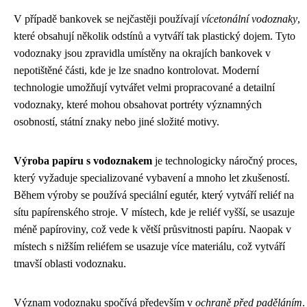
V případě bankovek se nejčastěji používají
vícetonální vodoznaky
,
které obsahují několik odstínů a vytváří tak plastický dojem. Tyto
vodoznaky jsou zpravidla umístěny na okrajích bankovek v
nepotištěné části, kde je lze snadno kontrolovat. Moderní
technologie umožňují vytvářet velmi propracované a detailní
vodoznaky, které mohou obsahovat portréty významných
osobností, státní znaky nebo jiné složité motivy.
Výroba papíru s vodoznakem
je technologicky náročný proces,
který vyžaduje specializované vybavení a mnoho let zkušeností.
Během výroby se používá speciální egutér, který vytváří reliéf na
sítu papírenského stroje. V místech, kde je reliéf vyšší, se usazuje
méně papíroviny, což vede k větší průsvitnosti papíru. Naopak v
místech s nižším reliéfem se usazuje více materiálu, což vytváří
tmavší oblasti vodoznaku.
Význam vodoznaku spočívá především v
ochraně před paděláním
.