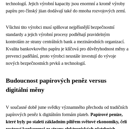
technologií. Jejich výrobní kapacity jsou enormní a kromě výroby
papíru pro čínský jüan dodávají také do mnoha rozvojových zemí.
Všichni tito výrobci musí splňovat nejpřísnější bezpečnostní
standardy a jejich výrobní procesy podléhají pravidelným
kontrolám ze strany centrálních bank a mezinárodních organizací.
Kvalita bankovkového papíru je klíčová pro důvěryhodnost měny a
prevenci padělání, proto výrobci neustále investují do vývoje
nových bezpečnostních prvků a technologií.
Budoucnost papírových peněz versus
digitální měny
V současné době jsme svědky významného přechodu od tradičních
papírových peněz k digitálním formám plateb.
Papírové peníze,
které byly po staletí základním pilířem světové ekonomiky, čelí
rostoucí konkurenci ze strany elektronických platebních