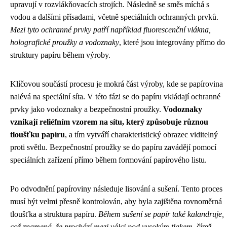
upravují v rozvlákňovacích strojích. Následně se směs míchá s
vodou a dalšími přísadami, včetně speciálních ochranných prvků.
Mezi tyto ochranné prvky patří například fluorescenční vlákna,
holografické proužky a vodoznaky
, které jsou integrovány přímo do
struktury papíru během výroby.
Klíčovou součástí procesu je mokrá část výroby, kde se papírovina
nalévá na speciální síta. V této fázi se do papíru vkládají ochranné
prvky jako vodoznaky a bezpečnostní proužky.
Vodoznaky
vznikají reliéfním vzorem na sítu, který způsobuje různou
tloušťku papíru
, a tím vytváří charakteristický obrazec viditelný
proti světlu. Bezpečnostní proužky se do papíru zavádějí pomocí
speciálních zařízení přímo během formování papírového listu.
Po odvodnění papíroviny následuje lisování a sušení. Tento proces
musí být velmi přesně kontrolován, aby byla zajištěna rovnoměrná
tloušťka a struktura papíru.
Během sušení se papír také kalandruje,
což znamená, že prochází mezi válci pod vysokým tlakem
, čímž