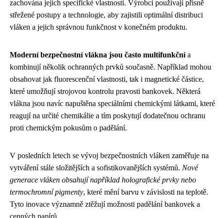
zachována jejich specifické vlastnosti. Výrobci používají přísně
střežené postupy a technologie, aby zajistili optimální distribuci
vláken a jejich správnou funkčnost v konečném produktu.
Moderní bezpečnostní vlákna jsou často multifunkční
a
kombinují několik ochranných prvků současně. Například mohou
obsahovat jak fluorescenční vlastnosti, tak i magnetické částice,
které umožňují strojovou kontrolu pravosti bankovek. Některá
vlákna jsou navíc napuštěna speciálními chemickými látkami, které
reagují na určité chemikálie a tím poskytují dodatečnou ochranu
proti chemickým pokusům o padělání.
V posledních letech se vývoj bezpečnostních vláken zaměřuje na
vytváření stále složitějších a sofistikovanějších systémů.
Nové
generace vláken obsahují například holografické prvky nebo
termochromní pigmenty
, které mění barvu v závislosti na teplotě.
Tyto inovace významně ztěžují možnosti padělání bankovek a
cenných papírů.