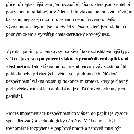
přičemž nejběžnější jsou
fluorescenční vlákna
, která jsou viditelná
pouze pod ultrafialovým světlem. Tato vlákna mohou svítit různými
barvami, nejčastěji modrou, zelenou nebo červenou. Další
významnou kategorií jsou
metalická vlákna
, která jsou viditelná
pouhým okem a vytvářejí charakteristický kovový lesk.
Výrobci papíru pro bankovky používají také sofistikovanější typy
vláken, jako jsou
polymerní vlákna s proměnlivými optickými
vlastnostmi
. Tato vlákna mohou měnit barvu v závislosti na úhlu
pohledu nebo při různých světelných podmínkách. Některá
bezpečnostní vlákna obsahují dokonce mikrotext, který je čitelný
pod zvětšovacím sklem a představuje další úroveň ochrany proti
padělání.
Proces implementace bezpečnostních vláken do papíru je vysoce
specializovaný a technologicky náročný. Vlákna musí být
rovnoměrně rozptýlena v papírové hmotě a zároveň musí být