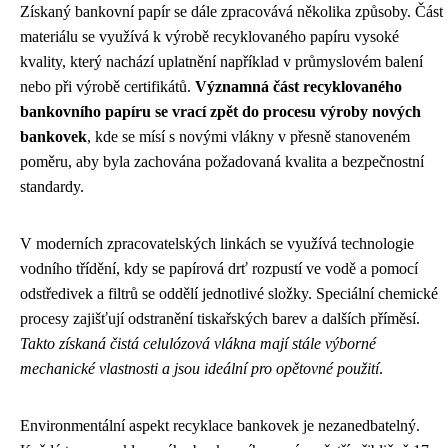
Získaný bankovní papír se dále zpracovává několika způsoby. Část
materiálu se využívá k výrobě recyklovaného papíru vysoké
kvality, který nachází uplatnění například v průmyslovém balení
nebo při výrobě certifikátů.
Významná část recyklovaného
bankovního papíru se vrací zpět do procesu výroby nových
bankovek
, kde se mísí s novými vlákny v přesně stanoveném
poměru, aby byla zachována požadovaná kvalita a bezpečnostní
standardy.
V moderních zpracovatelských linkách se využívá technologie
vodního třídění, kdy se papírová drť rozpustí ve vodě a pomocí
odstředivek a filtrů se oddělí jednotlivé složky. Speciální chemické
procesy zajišťují odstranění tiskařských barev a dalších příměsí.
Takto získaná čistá celulózová vlákna mají stále výborné
mechanické vlastnosti a jsou ideální pro opětovné použití
.
Environmentální aspekt recyklace bankovek je nezanedbatelný.