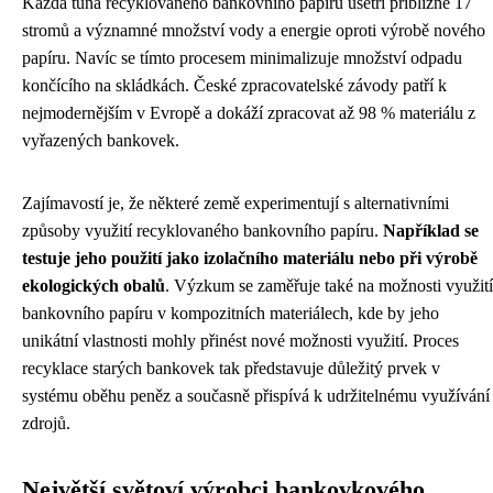
Každá tuna recyklovaného bankovního papíru ušetří přibližně 17
stromů a významné množství vody a energie oproti výrobě nového
papíru. Navíc se tímto procesem minimalizuje množství odpadu
končícího na skládkách. České zpracovatelské závody patří k
nejmodernějším v Evropě a dokáží zpracovat až 98 % materiálu z
vyřazených bankovek.
Zajímavostí je, že některé země experimentují s alternativními
způsoby využití recyklovaného bankovního papíru.
Například se
testuje jeho použití jako izolačního materiálu nebo při výrobě
ekologických obalů
. Výzkum se zaměřuje také na možnosti využití
bankovního papíru v kompozitních materiálech, kde by jeho
unikátní vlastnosti mohly přinést nové možnosti využití. Proces
recyklace starých bankovek tak představuje důležitý prvek v
systému oběhu peněz a současně přispívá k udržitelnému využívání
zdrojů.
Největší světoví výrobci bankovkového