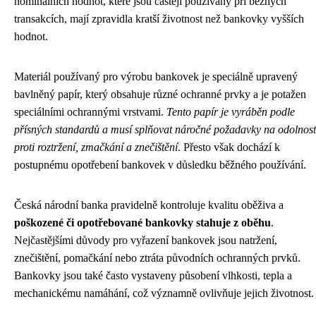
nominálních hodnot, které jsou častěji používány při běžných
transakcích, mají zpravidla kratší životnost než bankovky vyšších
hodnot.
Materiál používaný pro výrobu bankovek je speciálně upravený
bavlněný papír, který obsahuje různé ochranné prvky a je potažen
speciálními ochrannými vrstvami.
Tento papír je vyráběn podle
přísných standardů a musí splňovat náročné požadavky na odolnost
proti roztržení, zmačkání a znečištění
. Přesto však dochází k
postupnému opotřebení bankovek v důsledku běžného používání.
Česká národní banka pravidelně kontroluje kvalitu oběživa a
poškozené či opotřebované bankovky stahuje z oběhu
.
Nejčastějšími důvody pro vyřazení bankovek jsou natržení,
znečištění, pomačkání nebo ztráta původních ochranných prvků.
Bankovky jsou také často vystaveny působení vlhkosti, tepla a
mechanickému namáhání, což významně ovlivňuje jejich životnost.