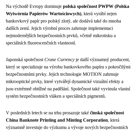
Na východě Evropy dominuje
polská společnost PWPW (Polska
Wytwórnia Papierów Wartościowych)
, která vyrábí nejen
bankovkový papír pro polský zlotý, ale dodává také do mnoha
dalších zemí. Jejich výrobní proces zahrnuje implementaci
nejmodernějších bezpečnostních prvků, včetně mikrotisku a
speciálních fluorescenčních vlastností.
Japonská společnost
Crane Currency
je další významný producent,
který se specializuje na výrobu bankovkového papíru s pokročilými
bezpečnostními prvky. Jejich technologie MOTION zahrnuje
mikrooptické prvky, které vytvářejí dynamické vizuální efekty a
jsou extrémně obtížné na padělání. Společnost také vyvinula vlastní
systém bezpečnostních vláken a speciálních pigmentů.
V posledních letech se na trhu prosazuje také
čínská společnost
China Banknote Printing and Minting Corporation
, která
významně investuje do výzkumu a vývoje nových bezpečnostních