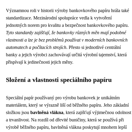
Významnou roli v historii výroby bankovkového papíru hrála také
standardizace. Mezinárodní spolupráce vedla k vytvoření
jednotných norem pro kvalitu a bezpečnost bankovkového papíru.
Tyto standardy zajišťují, že bankovky různých měn mají podobné
vlastnosti a lze je bez problémů používat v moderních bankovních
automatech a počítacích strojích
. Přesto si jednotlivé centrální
banky a jejich výrobci zachovávají určitá výrobní tajemství, která
přispívají k jedinečnosti jejich měny.
Složení a vlastnosti speciálního papíru
Speciální papír používaný pro výrobu bankovek je unikátním
materiálem, který se výrazně liší od běžného papíru. Jeho základní
složkou jsou
bavlněná vlákna
, která zajišťují výjimečnou odolnost
a trvanlivost. Na rozdíl od dřevité buničiny, která se používá při
výrobě běžného papíru, bavlněná vlákna poskytují mnohem lepší