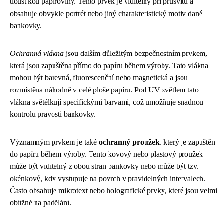
tloušťkou papíroviny. Tento prvek je viditelný při průsvitu a
obsahuje obvykle portrét nebo jiný charakteristický motiv dané
bankovky.
Ochranná vlákna
jsou dalším důležitým bezpečnostním prvkem,
která jsou zapuštěna přímo do papíru během výroby. Tato vlákna
mohou být barevná, fluorescenční nebo magnetická a jsou
rozmístěna náhodně v celé ploše papíru. Pod UV světlem tato
vlákna světélkují specifickými barvami, což umožňuje snadnou
kontrolu pravosti bankovky.
Významným prvkem je také
ochranný proužek
, který je zapuštěn
do papíru během výroby. Tento kovový nebo plastový proužek
může být viditelný z obou stran bankovky nebo může být tzv.
okénkový, kdy vystupuje na povrch v pravidelných intervalech.
Často obsahuje mikrotext nebo holografické prvky, které jsou velmi
obtížné na padělání.