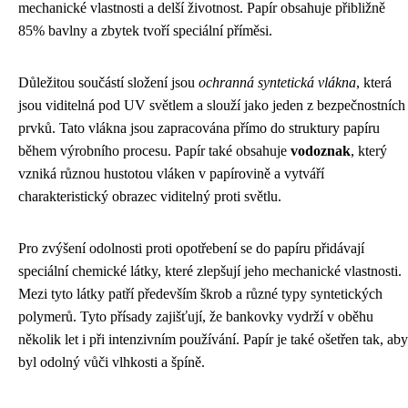
mechanické vlastnosti a delší životnost. Papír obsahuje přibližně
85% bavlny a zbytek tvoří speciální příměsi.
Důležitou součástí složení jsou
ochranná syntetická vlákna
, která
jsou viditelná pod UV světlem a slouží jako jeden z bezpečnostních
prvků. Tato vlákna jsou zapracována přímo do struktury papíru
během výrobního procesu. Papír také obsahuje
vodoznak
, který
vzniká různou hustotou vláken v papírovině a vytváří
charakteristický obrazec viditelný proti světlu.
Pro zvýšení odolnosti proti opotřebení se do papíru přidávají
speciální chemické látky, které zlepšují jeho mechanické vlastnosti.
Mezi tyto látky patří především škrob a různé typy syntetických
polymerů. Tyto přísady zajišťují, že bankovky vydrží v oběhu
několik let i při intenzivním používání. Papír je také ošetřen tak, aby
byl odolný vůči vlhkosti a špíně.