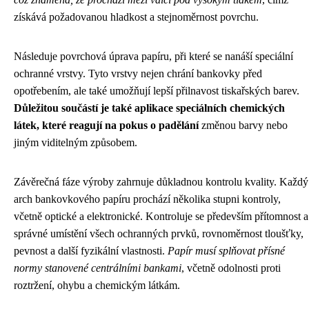
získává požadovanou hladkost a stejnoměrnost povrchu.
Následuje povrchová úprava papíru, při které se nanáší speciální
ochranné vrstvy. Tyto vrstvy nejen chrání bankovky před
opotřebením, ale také umožňují lepší přilnavost tiskařských barev.
Důležitou součástí je také aplikace speciálních chemických
látek, které reagují na pokus o padělání
změnou barvy nebo
jiným viditelným způsobem.
Závěrečná fáze výroby zahrnuje důkladnou kontrolu kvality. Každý
arch bankovkového papíru prochází několika stupni kontroly,
včetně optické a elektronické. Kontroluje se především přítomnost a
správné umístění všech ochranných prvků, rovnoměrnost tloušťky,
pevnost a další fyzikální vlastnosti.
Papír musí splňovat přísné
normy stanovené centrálními bankami
, včetně odolnosti proti
roztržení, ohybu a chemickým látkám.