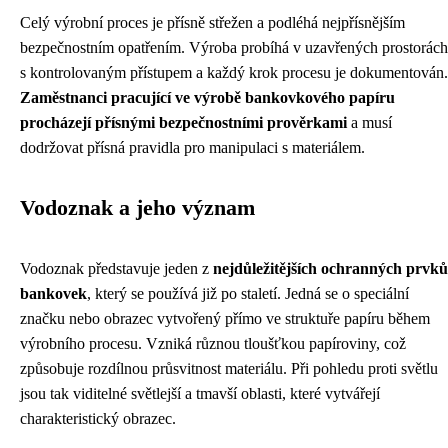
Celý výrobní proces je přísně střežen a podléhá nejpřísnějším
bezpečnostním opatřením. Výroba probíhá v uzavřených prostorách
s kontrolovaným přístupem a každý krok procesu je dokumentován.
Zaměstnanci pracující ve výrobě bankovkového papíru
procházejí přísnými bezpečnostními prověrkami
a musí
dodržovat přísná pravidla pro manipulaci s materiálem.
Vodoznak a jeho význam
Vodoznak představuje jeden z
nejdůležitějších ochranných prvků
bankovek
, který se používá již po staletí. Jedná se o speciální
značku nebo obrazec vytvořený přímo ve struktuře papíru během
výrobního procesu. Vzniká různou tloušťkou papíroviny, což
způsobuje rozdílnou průsvitnost materiálu. Při pohledu proti světlu
jsou tak viditelné světlejší a tmavší oblasti, které vytvářejí
charakteristický obrazec.