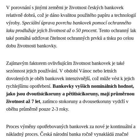
V porovnání s jinými zeměmi je životnost českých bankovek
relativně dobrá, což je dáno kvalitou použitého papíru a technologií
výroby.
Speciální úprava povrchu bankovek pomocí ochranného
laku prodlužuje jejich životnost až o 50 procent
. Tento ochranný lak
také pomáhá udržovat čitelnost ochranných prvků a tisku po celou
dobu životnosti bankovky.
Zajímavým faktorem ovlivňujícím životnost bankovek je také
sezónnost jejich používání. V období Vánoc nebo letních
dovolených je oběh bankovek intenzivnější, což může vést k jejich
rychlejšímu opotřebení.
Bankovky vyšších nominálních hodnot,
jako jsou dvoutisícikoruny a pětitisícikoruny, mají průměrnou
životnost až 7 let
, zatímco stokoruny a dvousetkoruny vydrží v
oběhu průměrně pouze 2-3 roky.
Proces výměny opotřebovaných bankovek za nové je kontinuální a
nákladný proces. Česká národní banka ročně vynakládá značné