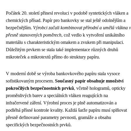
Počátek 20. století přinesl revoluci v podobě syntetických vláken a
chemických přísad. Papír pro bankovky se stal ještě odolnějším a
bezpečnějším.
Výrobci začali kombinovat přírodní a umělá vlákna v
přesně stanovených poměrech
, což vedlo k vytvoření unikátního
materiálu s charakteristickým omakem a zvukem při manipulaci.
Důležitým prvkem se stala také implementace různých druhů
mikroteček a mikrotextů přímo do struktury papíru.
V moderní době se výroba bankovkového papíru stala vysoce
sofistikovaným procesem.
Současný papír obsahuje množství
pokročilých bezpečnostních prvků
, včetně hologramů, opticky
proměnlivých barev a speciálních vláken reagujících na
infračervené záření. Výrobní proces je plně automatizován a
podléhá přísné kontrole kvality. Každá šarže papíru musí splňovat
přesně definované parametry pevnosti, gramáže a obsahu
specifických bezpečnostních prvků.