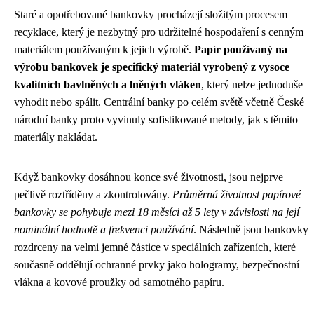
Staré a opotřebované bankovky procházejí složitým procesem
recyklace, který je nezbytný pro udržitelné hospodaření s cenným
materiálem používaným k jejich výrobě.
Papír používaný na
výrobu bankovek je specifický materiál vyrobený z vysoce
kvalitních bavlněných a lněných vláken
, který nelze jednoduše
vyhodit nebo spálit. Centrální banky po celém světě včetně České
národní banky proto vyvinuly sofistikované metody, jak s těmito
materiály nakládat.
Když bankovky dosáhnou konce své životnosti, jsou nejprve
pečlivě roztříděny a zkontrolovány.
Průměrná životnost papírové
bankovky se pohybuje mezi 18 měsíci až 5 lety v závislosti na její
nominální hodnotě a frekvenci používání
. Následně jsou bankovky
rozdrceny na velmi jemné částice v speciálních zařízeních, které
současně oddělují ochranné prvky jako hologramy, bezpečnostní
vlákna a kovové proužky od samotného papíru.