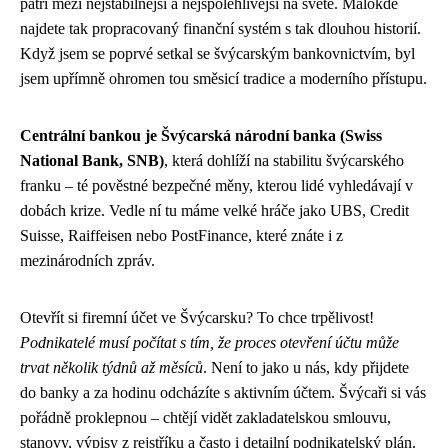
patří mezi nejstabilnější a nejspolehlivější na světě. Málokde
najdete tak propracovaný finanční systém s tak dlouhou historií.
Když jsem se poprvé setkal se švýcarským bankovnictvím, byl
jsem upřímně ohromen tou směsicí tradice a moderního přístupu.
Centrální bankou je Švýcarská národní banka (Swiss
National Bank, SNB)
, která dohlíží na stabilitu švýcarského
franku – té pověstné bezpečné měny, kterou lidé vyhledávají v
dobách krize. Vedle ní tu máme velké hráče jako UBS, Credit
Suisse, Raiffeisen nebo PostFinance, které znáte i z
mezinárodních zpráv.
Otevřít si firemní účet ve Švýcarsku? To chce trpělivost!
Podnikatelé musí počítat s tím, že proces otevření účtu může
trvat několik týdnů až měsíců
. Není to jako u nás, kdy přijdete
do banky a za hodinu odcházíte s aktivním účtem. Švýcaři si vás
pořádně proklepnou – chtějí vidět zakladatelskou smlouvu,
stanovy, výpisy z rejstříku a často i detailní podnikatelský plán.