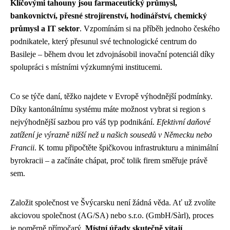
Klíčovými tahouny jsou farmaceutický průmysl,
bankovnictví, přesné strojírenství, hodinářství, chemický
průmysl a IT sektor
. Vzpomínám si na příběh jednoho českého
podnikatele, který přesunul své technologické centrum do
Basileje – během dvou let zdvojnásobil inovační potenciál díky
spolupráci s místními výzkumnými institucemi.
Co se týče daní, těžko najdete v Evropě výhodnější podmínky.
Díky kantonálnímu systému máte možnost vybrat si region s
nejvýhodnější sazbou pro váš typ podnikání.
Efektivní daňové
zatížení je výrazně nižší než u našich sousedů v Německu nebo
Francii
. K tomu připočtěte špičkovou infrastrukturu a minimální
byrokracii – a začínáte chápat, proč tolik firem směřuje právě
sem.
Založit společnost ve Švýcarsku není žádná věda. Ať už zvolíte
akciovou společnost (AG/SA) nebo s.r.o. (GmbH/Sàrl), proces
je poměrně přímočarý.
Místní úřady skutečně vítají