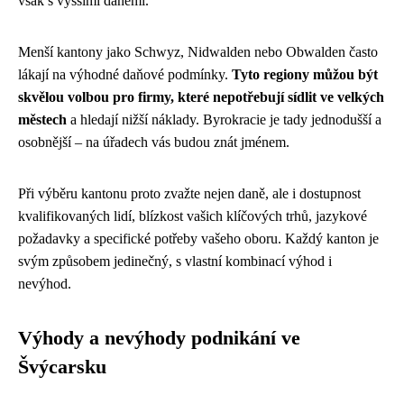
však s vyššími daněmi.
Menší kantony jako Schwyz, Nidwalden nebo Obwalden často
lákají na výhodné daňové podmínky.
Tyto regiony můžou být
skvělou volbou pro firmy, které nepotřebují sídlit ve velkých
městech
a hledají nižší náklady. Byrokracie je tady jednodušší a
osobnější – na úřadech vás budou znát jménem.
Při výběru kantonu proto zvažte nejen daně, ale i dostupnost
kvalifikovaných lidí, blízkost vašich klíčových trhů, jazykové
požadavky a specifické potřeby vašeho oboru. Každý kanton je
svým způsobem jedinečný, s vlastní kombinací výhod i
nevýhod.
Výhody a nevýhody podnikání ve
Švýcarsku