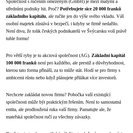
Společnost s ručením omezeným (GmbH) je mezi malými a
středními podniky hit. Proč?
Potřebujete sice 20 000 franků
základního kapitálu
, ale ručíte jen do výše svého vkladu. Váš
osobní majetek zůstává v bezpečí, i kdyby se firmě nedařilo.
Není divu, že tolik českých podnikatelů ve Švýcarsku volí právě
tuhle formu!
Pro větší ryby je tu akciová společnost (AG).
Základní kapitál
100 000 franků
není pro každého, ale prestiž a důvěryhodnost,
kterou tato forma přináší, za to může stát. Hodí se pro firmy s
ambicemi růstu nebo když plánujete přilákat více investorů.
Nechcete zakládat novou firmu? Pobočka vaší existující
společnosti může být praktickým řešením. Není to samostatná
entita, ale prodloužená ruka vaší firmy. Pamatujte ale, že
mateřská společnost ručí za všechny závazky.