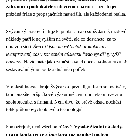
zahraniční podnikatele s otevřenou náručí
– není to jen
prázdná fráze z propagačních materiálů, ale každodenní realita.
Švýcarský pracovní trh je kapitola sama o sobě. Jasně, mzdové
náklady patří k nejvyšším na světě, ale co dostanete, za to
opravdu stojí.
Švýcaři jsou neuvěřitelně produktivní a
kvalifikovaní, což v konečném důsledku často vyváží ty vyšší
náklady
. Navíc máte jako zaměstnavatel docela volnou ruku při
sestavování týmu podle aktuálních potřeb.
V oblasti inovací hraje Švýcarsko první ligu. Kam se podíváte,
tam narazíte na špičkové výzkumné centrum nebo univerzitu
spolupracující s firmami. Není divu, že právě odsud pochází
tolik průlomových objevů a technologií.
Samozřejmě, není všechno růžové.
Vysoké životní náklady,
dravá konkurence a jazyková rozmanitost mohou