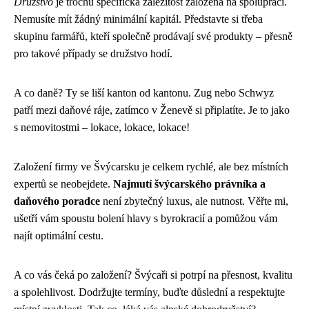
Družstvo
je trochu specifická záležitost založená na spolupráci.
Nemusíte mít žádný minimální kapitál. Představte si třeba
skupinu farmářů, kteří společně prodávají své produkty – přesně
pro takové případy se družstvo hodí.
A co daně? Ty se liší kanton od kantonu. Zug nebo Schwyz
patří mezi daňové ráje, zatímco v Ženevě si připlatíte. Je to jako
s nemovitostmi – lokace, lokace, lokace!
Založení firmy ve Švýcarsku je celkem rychlé, ale bez místních
expertů se neobejdete.
Najmutí švýcarského právníka a
daňového poradce
není zbytečný luxus, ale nutnost. Věřte mi,
ušetří vám spoustu bolení hlavy s byrokracií a pomůžou vám
najít optimální cestu.
A co vás čeká po založení? Švýcaři si potrpí na přesnost, kvalitu
a spolehlivost. Dodržujte termíny, buďte důslední a respektujte