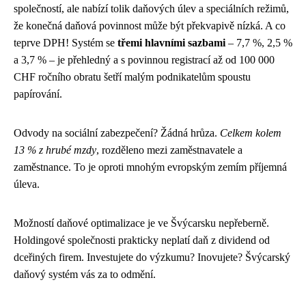
společností, ale nabízí tolik daňových úlev a speciálních režimů,
že konečná daňová povinnost může být překvapivě nízká. A co
teprve DPH! Systém se
třemi hlavními sazbami
– 7,7 %, 2,5 %
a 3,7 % – je přehledný a s povinnou registrací až od 100 000
CHF ročního obratu šetří malým podnikatelům spoustu
papírování.
Odvody na sociální zabezpečení? Žádná hrůza.
Celkem kolem
13 % z hrubé mzdy
, rozděleno mezi zaměstnavatele a
zaměstnance. To je oproti mnohým evropským zemím příjemná
úleva.
Možností daňové optimalizace je ve Švýcarsku nepřeberně.
Holdingové společnosti prakticky neplatí daň z dividend od
dceřiných firem. Investujete do výzkumu? Inovujete? Švýcarský
daňový systém vás za to odmění.