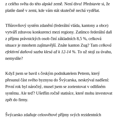
z celého světa do této alpské země. Není divu! Představte si, že
platíte daně v zemi, kde vám stát skutečně nechá vydělat.
Tříúrovňový systém zdanění (federální vláda, kantony a obce)
vytváří zdravou konkurenci mezi regiony. Zatímco federální daň
z příjmu právnických osob činí základních 8,5 %, celková
situace je mnohem zajímavější. Znáte kanton Zug? Tam
celková
efektivní daňová sazba klesá až k 12-14 %
. To už stojí za úvahu,
nemyslíte?
Když jsem se bavil s českým podnikatelem Petrem, který
přesunul část svého byznysu do Švýcarska, neskrýval nadšení:
První rok byl náročný, musel jsem se zorientovat v odlišném
systému. Ale teď? Ušetřím ročně statisíce, které mohu investovat
zpět do firmy.
Švýcarsko zdaňuje celosvětové příjmy svých rezidentních