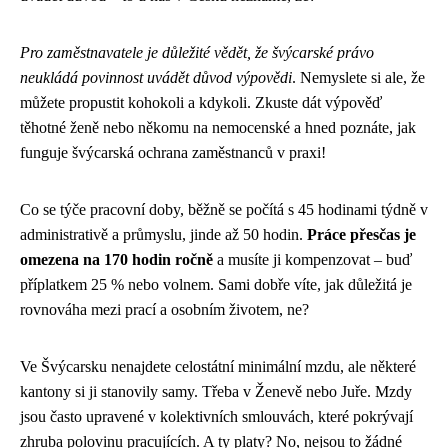
Pro zaměstnavatele je důležité vědět, že švýcarské právo
neukládá povinnost uvádět důvod výpovědi
. Nemyslete si ale, že
můžete propustit kohokoli a kdykoli. Zkuste dát výpověď
těhotné ženě nebo někomu na nemocenské a hned poznáte, jak
funguje švýcarská ochrana zaměstnanců v praxi!
Co se týče pracovní doby, běžně se počítá s 45 hodinami týdně v
administrativě a průmyslu, jinde až 50 hodin.
Práce přesčas je
omezena na 170 hodin ročně
a musíte ji kompenzovat – buď
příplatkem 25 % nebo volnem. Sami dobře víte, jak důležitá je
rovnováha mezi prací a osobním životem, ne?
Ve Švýcarsku nenajdete celostátní minimální mzdu, ale některé
kantony si ji stanovily samy. Třeba v Ženevě nebo Juře. Mzdy
jsou často upravené v kolektivních smlouvách, které pokrývají
zhruba polovinu pracujících. A ty platy? No, nejsou to žádné