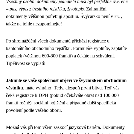
Všechny osobní dokumenty jednatelů musí být perfektně ověřené
– pas, výpis z trestního rejstříku, životopis.
Zahraniční
dokumenty většinou potřebují apostilu. Švýcarsko není v EU,
takže na tohle nezapomínejte!
Po shromáždění všech dokumentů přichází registrace u
kantonálního obchodního rejstříku. Formuláře vyplníte, zaplatíte
poplatek (většinou 600-800 franků) a čekáte na schválení.
Trpělivost se vyplatí!
Jakmile se vaše společnost objeví ve švýcarském obchodním
věstníku
, máte vyhráno! Tedy, alespoň první bitvu. Teď vás
čeká registrace k DPH (pokud očekáváte obrat nad 100 000
franků ročně), sociální pojištění a případně další specifická
povolení podle vašeho oboru.
Možná vás při tom všem zaskočí jazyková bariéra. Dokumenty