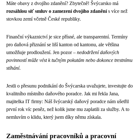
Máte obavy z dvojího zdanění? Zbytečně! Švýcarsko má
rozsáhlou síť smluv o zamezení dvojího zdanění
s více než
stovkou zemí včetně České republiky.
Finanční výkaznictví je sice přísné, ale transparentní. Termíny
pro daňová přiznání se liší kanton od kantonu, ale většina
umožňuje prodloužení. Jen pozor –
nedodržení daňových
povinností může vést k tučným pokutám nebo dokonce trestnímu
stíhání
.
Jestli o přesunu podnikání do Švýcarska uvažujete, investujte do
kvalitního místního daňového poradce. Jak mi řekla Jana,
majitelka IT firmy: Náš švýcarský daňový poradce nám ušetřil
první rok víc peněz, než kolik jsme mu zaplatili za služby. A to
nemluvím o klidu, který jsem díky němu získala.
Zaměstnávání pracovníků a pracovní