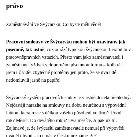
právo
Zaměstnávání ve Švýcarsku: Co byste měli vědět
Pracovní smlouvy ve Švýcarsku mohou být uzavírány jak
písemně, tak ústně
, což odráží typickou švýcarskou flexibilitu v
pracovněprávních vztazích. Přesto vám jako zaměstnavateli i
zaměstnanci vždycky doporučím písemnou formu – kolikrát
jsem už viděl zbytečné problémy jen proto, že se dva lidé
nedomluvili jasně na papíře!
Švýcarský systém pracovních smluv je vlastně docela přehledný.
Nejčastěji narazíte na smlouvy na dobu neurčitou s výpovědní
lhůtou, která roste s délkou vašeho působení ve firmě. První
rok? Měsíc. Do devátého roku? Dva měsíce. A pak už tři.
Zajímavé je, že švýcarští zaměstnavatelé nemusí při výpovědi
uvádět důvod – to u nás v Česku neznáme, že?