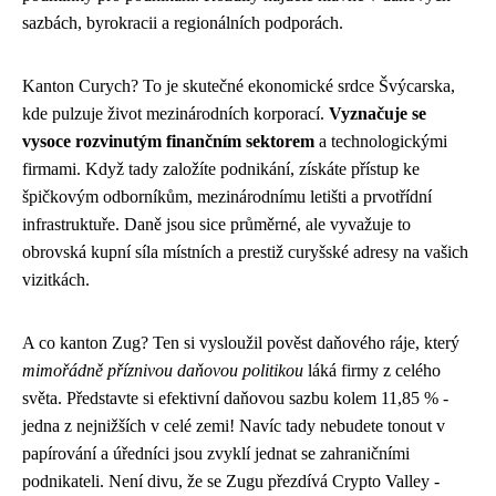
sazbách, byrokracii a regionálních podporách.
Kanton Curych? To je skutečné ekonomické srdce Švýcarska,
kde pulzuje život mezinárodních korporací.
Vyznačuje se
vysoce rozvinutým finančním sektorem
a technologickými
firmami. Když tady založíte podnikání, získáte přístup ke
špičkovým odborníkům, mezinárodnímu letišti a prvotřídní
infrastruktuře. Daně jsou sice průměrné, ale vyvažuje to
obrovská kupní síla místních a prestiž curyšské adresy na vašich
vizitkách.
A co kanton Zug? Ten si vysloužil pověst daňového ráje, který
mimořádně příznivou daňovou politikou
láká firmy z celého
světa. Představte si efektivní daňovou sazbu kolem 11,85 % -
jedna z nejnižších v celé zemi! Navíc tady nebudete tonout v
papírování a úředníci jsou zvyklí jednat se zahraničními
podnikateli. Není divu, že se Zugu přezdívá Crypto Valley -