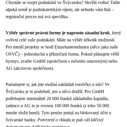
Chystáte se rozjet podnikání ve Švýcarsku? Skvělá volba! Tahle
alpská země je podnikatelským rájem, ale nebudu vám lhát –
registrační proces má svá specifika.
Výběr správné právní formy je naprosto zásadní krok
, který
ovlivní celé vaše podnikání. Máte na výběr několik možností.
Pro menší projekty se hodí Einzelunternehmen (něco jako naše
OSVČ) – jednoduchá a přímočará forma. Pokud plánujete větší
byznys, zvažte GmbH (společnost s ručením omezeným) nebo
AG (akciovou společnost).
Pamatujete si, jak jste možná zakládali eseróčko u nás? Ve
Švýcarsku je to podobné, jen o něco dražší. Pro GmbH
potřebujete minimálně 20 000 franků základního kapitálu,
zatímco u AG to je rovnou 100 000 franků (z toho 50 000
musíte složit hned). Tyto peníze putují na blokovaný účet u
švýcarské banky.
Potvrzení o vkladu je pak váš klíčový
dokument pro další kroky registrace.