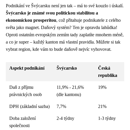
Podnikání ve Švýcarsku není jen tak – má to své kouzlo i úskalí.
Švýcarsko je známé svou politickou stabilitou a
ekonomickou prosperitou
, což přitahuje podnikatele z celého
světa jako magnet. Daňový systém? Ten je opravdu lahůdka!
Oproti ostatním evropským zemím tady zaplatíte mnohem méně,
a co je super – každý kanton má vlastní pravidla. Můžete si tak
vybrat region, kde vám to bude daňově nejvíc vyhovovat.
Aspekt podnikání
Švýcarsko
Česká
republika
Daň z příjmu
11,9% - 21,6%
19%
právnických osob
(dle kantonu)
DPH (základní sazba)
7,7%
21%
Doba založení
2-4 týdny
1-3 týdny
společnosti