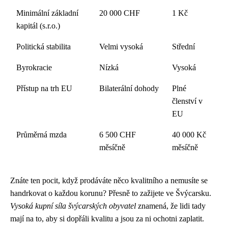
Minimální základní
20 000 CHF
1 Kč
kapitál (s.r.o.)
Politická stabilita
Velmi vysoká
Střední
Byrokracie
Nízká
Vysoká
Přístup na trh EU
Bilaterální dohody
Plné
členství v
EU
Průměrná mzda
6 500 CHF
40 000 Kč
měsíčně
měsíčně
Znáte ten pocit, když prodáváte něco kvalitního a nemusíte se
handrkovat o každou korunu? Přesně to zažijete ve Švýcarsku.
Vysoká kupní síla švýcarských obyvatel
znamená, že lidi tady
mají na to, aby si dopřáli kvalitu a jsou za ni ochotni zaplatit.