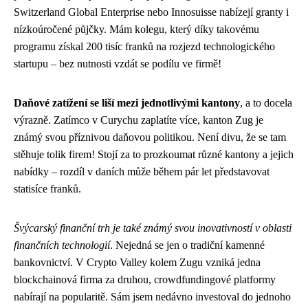
Switzerland Global Enterprise nebo Innosuisse nabízejí granty i
nízkoúročené půjčky. Mám kolegu, který díky takovému
programu získal 200 tisíc franků na rozjezd technologického
startupu – bez nutnosti vzdát se podílu ve firmě!
Daňové zatížení se liší mezi jednotlivými kantony
, a to docela
výrazně. Zatímco v Curychu zaplatíte více, kanton Zug je
známý svou příznivou daňovou politikou. Není divu, že se tam
stěhuje tolik firem! Stojí za to prozkoumat různé kantony a jejich
nabídky – rozdíl v daních může během pár let představovat
statisíce franků.
Švýcarský finanční trh je také známý svou inovativností v oblasti
finančních technologií
. Nejedná se jen o tradiční kamenné
bankovnictví. V Crypto Valley kolem Zugu vzniká jedna
blockchainová firma za druhou, crowdfundingové platformy
nabírají na popularitě. Sám jsem nedávno investoval do jednoho