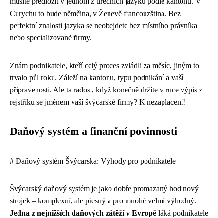
musíte předložit v jednom z úředních jazyků podle kantonu. V
Curychu to bude němčina, v Ženevě francouzština. Bez
perfektní znalosti jazyka se neobejdete bez místního právníka
nebo specializované firmy.
Znám podnikatele, kteří celý proces zvládli za měsíc, jiným to
trvalo půl roku. Záleží na kantonu, typu podnikání a vaší
připravenosti. Ale ta radost, když konečně držíte v ruce výpis z
rejstříku se jménem vaší švýcarské firmy? K nezaplacení!
Daňový systém a finanční povinnosti
# Daňový systém Švýcarska: Výhody pro podnikatele
Švýcarský daňový systém je jako dobře promazaný hodinový
strojek – komplexní, ale přesný a pro mnohé velmi výhodný.
Jedna z nejnižších daňových zátěží v Evropě
láká podnikatele