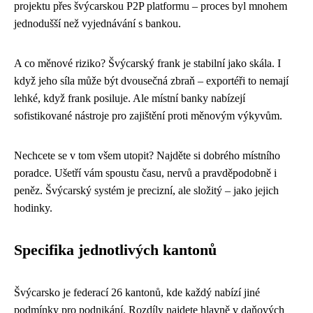
projektu přes švýcarskou P2P platformu – proces byl mnohem
jednodušší než vyjednávání s bankou.
A co měnové riziko? Švýcarský frank je stabilní jako skála. I
když jeho síla může být dvousečná zbraň – exportéři to nemají
lehké, když frank posiluje. Ale místní banky nabízejí
sofistikované nástroje pro zajištění proti měnovým výkyvům.
Nechcete se v tom všem utopit? Najděte si dobrého místního
poradce. Ušetří vám spoustu času, nervů a pravděpodobně i
peněz. Švýcarský systém je precizní, ale složitý – jako jejich
hodinky.
Specifika jednotlivých kantonů
Švýcarsko je federací 26 kantonů, kde každý nabízí jiné
podmínky pro podnikání. Rozdíly najdete hlavně v daňových