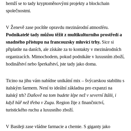
hemží se to tady kryptoměnovými projekty a blockchain
společnostmi.
V Ženevě zase pocítíte opravdu mezinárodní atmosféru.
Podnikatelé tady můžou těžit z multikulturního prostředí a
snadného přístupu na francouzsky mluvící trhy.
Sice si
připlatíte na daních, ale získáte za to kontakty v mezinárodních
organizacích. Mimochodem, pokud podnikáte v luxusním zboží,
hodinářství nebo šperkařství, jste tady jako doma.
Ticino na jihu vám nabídne unikátní mix – švýcarskou stabilitu s
italským šarmem. Není to ideální základna pro expanzi na
italský trh?
Daňově na tom budete lépe než v severní Itálii, i
když hůř než třeba v Zugu.
Region žije z finančnictví,
turistického ruchu a luxusního zboží.
V Basileji zase vládne farmacie a chemie. S giganty jako