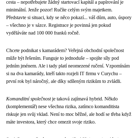
cesta – nepotřebujete žádný startovací kapitál a papírování je
minimální. Jenže pozor! Ručíte celým svým majetkem.
Představte si situaci, kdy se něco pokazí... váš dům, auto, úspory
– všechno je v sázce. Registrace je povinná jen pokud
vyděláváte nad 100 000 franků ročně.
Chcete podnikat s kamarádem? Veřejná obchodní společnost
může být řešením. Funguje to jednoduše – spojíte síly pod
jedním jménem. Ale i tady platí neomezené ručení. Vzpomínám
si na dva kamarády, kteří takto rozjeli IT firmu v Curychu –
první rok byl náročný, ale díky sdíleným rizikům to zvládli.
Komanditní společnost
je taková zajímavá hybrid. Někdo
(komplementář) nese všechna rizika, zatímco komanditista
riskuje jen svůj vklad. Není to moc běžné, ale hodí se třeba když
máte investora, který chce omezit svoje riziko.