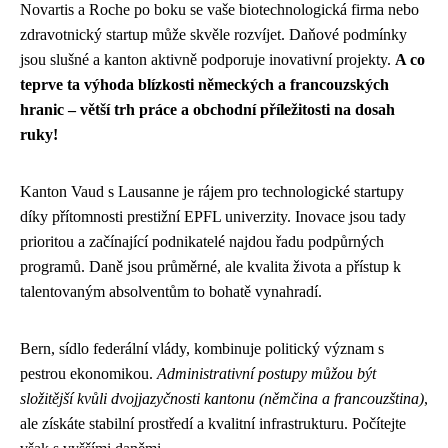
Novartis a Roche po boku se vaše biotechnologická firma nebo
zdravotnický startup může skvěle rozvíjet. Daňové podmínky
jsou slušné a kanton aktivně podporuje inovativní projekty.
A co
teprve ta výhoda blízkosti německých a francouzských
hranic – větší trh práce a obchodní příležitosti na dosah
ruky!
Kanton Vaud s Lausanne je rájem pro technologické startupy
díky přítomnosti prestižní EPFL univerzity. Inovace jsou tady
prioritou a začínající podnikatelé najdou řadu podpůrných
programů. Daně jsou průměrné, ale kvalita života a přístup k
talentovaným absolventům to bohatě vynahradí.
Bern, sídlo federální vlády, kombinuje politický význam s
pestrou ekonomikou.
Administrativní postupy můžou být
složitější kvůli dvojjazyčnosti kantonu (němčina a francouzština)
,
ale získáte stabilní prostředí a kvalitní infrastrukturu. Počítejte