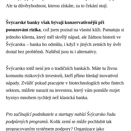
Ale ta důvěryhodnost, kterou získáte, za to čekání stojí.
Švýcarské banky však bývají konzervativnější při
posuzování rizika
, což jsem poznal na vlastní kůži. Pamatuju si
jednoho klienta, který měl skvělý nápad, ale žádnou historii ve
Švýcarsku – banka ho odmítla, i když v jiných zemích by úvěr
dostal bez problémů. Naštěstí jsou tu i alternativy.
Švýcarsko totiž není jen o tradičních bankách. Máte tu živou
komunitu rizikových investorů, kteří přímo hledají inovativní
nápady. Zvlášť pokud pracujete v biotechnologiích nebo fintech
sektoru, můžete narazit na investora, který vám pomůže rozjet
byznys mnohem rychleji než klasická banka.
Pro začínající podnikatele a startupy nabízí Švýcarsko řadu
podpůrných programů
. Kolik zemí se může pochlubit tak
propracovaným systémem podpory? Organizace jako