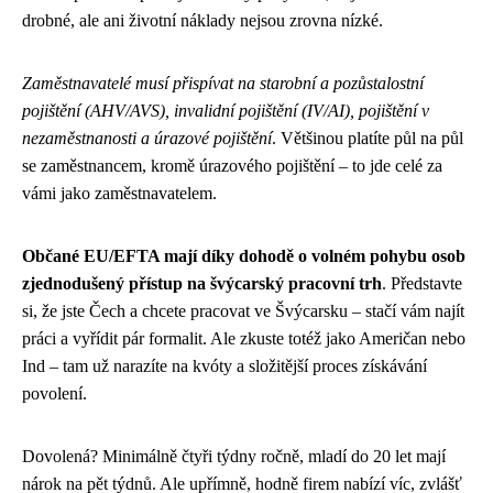
drobné, ale ani životní náklady nejsou zrovna nízké.
Zaměstnavatelé musí přispívat na starobní a pozůstalostní
pojištění (AHV/AVS), invalidní pojištění (IV/AI), pojištění v
nezaměstnanosti a úrazové pojištění
. Většinou platíte půl na půl
se zaměstnancem, kromě úrazového pojištění – to jde celé za
vámi jako zaměstnavatelem.
Občané EU/EFTA mají díky dohodě o volném pohybu osob
zjednodušený přístup na švýcarský pracovní trh
. Představte
si, že jste Čech a chcete pracovat ve Švýcarsku – stačí vám najít
práci a vyřídit pár formalit. Ale zkuste totéž jako Američan nebo
Ind – tam už narazíte na kvóty a složitější proces získávání
povolení.
Dovolená? Minimálně čtyři týdny ročně, mladí do 20 let mají
nárok na pět týdnů. Ale upřímně, hodně firem nabízí víc, zvlášť