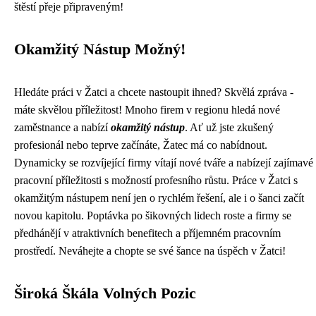
štěstí přeje připraveným!
Okamžitý Nástup Možný!
Hledáte práci v Žatci a chcete nastoupit ihned? Skvělá zpráva -
máte skvělou příležitost! Mnoho firem v regionu hledá nové
zaměstnance a nabízí
okamžitý nástup
. Ať už jste zkušený
profesionál nebo teprve začínáte, Žatec má co nabídnout.
Dynamicky se rozvíjející firmy vítají nové tváře a nabízejí zajímavé
pracovní příležitosti s možností profesního růstu. Práce v Žatci s
okamžitým nástupem není jen o rychlém řešení, ale i o šanci začít
novou kapitolu. Poptávka po šikovných lidech roste a firmy se
předhánějí v atraktivních benefitech a příjemném pracovním
prostředí. Neváhejte a chopte se své šance na úspěch v Žatci!
Široká Škála Volných Pozic