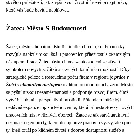
skvělou příležitostí, jak zlepšit svou životní úroveň a najít práci,
která vás bude bavit a naplňovat.
Žatec: Město S Budoucností
Žatec, město s bohatou historií a tradicí chmelu, se dynamicky
rozvíjí a nabízí širokou škálu pracovních příležitostí s okamžitým
nástupem. Práce Žatec nástup ihned – tato spojení se stávají
symbolem nových začátků a skvělých kariérních možností. Díky
strategické poloze a rostoucímu počtu firem v regionu je
práce v
Žatci s okamžitým nástupem
realitou pro mnoho uchazečů. Město
se pyšní nízkou nezaměstnaností a podporuje rozvoj firem, čímž
vytváří stabilní a perspektivní prostředí. Příkladem může být
nedávná expanze logistického centra, která přinesla stovky nových
pracovních míst v různých oborech. Žatec se tak stává atraktivní
destinací nejen pro ty, kteří hledají nové pracovní výzvy, ale i pro
ty, kteří touží po klidném životě s dobrou dostupností služeb a