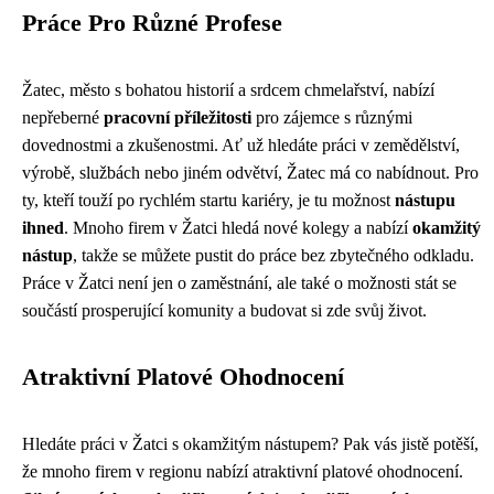
Práce Pro Různé Profese
Žatec, město s bohatou historií a srdcem chmelařství, nabízí
nepřeberné
pracovní příležitosti
pro zájemce s různými
dovednostmi a zkušenostmi. Ať už hledáte práci v zemědělství,
výrobě, službách nebo jiném odvětví, Žatec má co nabídnout. Pro
ty, kteří touží po rychlém startu kariéry, je tu možnost
nástupu
ihned
. Mnoho firem v Žatci hledá nové kolegy a nabízí
okamžitý
nástup
, takže se můžete pustit do práce bez zbytečného odkladu.
Práce v Žatci není jen o zaměstnání, ale také o možnosti stát se
součástí prosperující komunity a budovat si zde svůj život.
Atraktivní Platové Ohodnocení
Hledáte práci v Žatci s okamžitým nástupem? Pak vás jistě potěší,
že mnoho firem v regionu nabízí atraktivní platové ohodnocení.