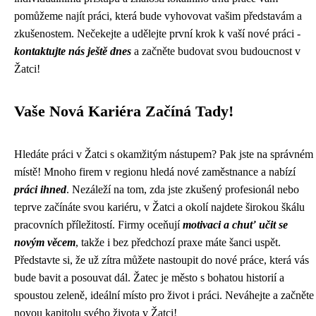
pomůžeme najít práci, která bude vyhovovat vašim představám a
zkušenostem. Nečekejte a udělejte první krok k vaší nové práci -
kontaktujte nás ještě dnes
a začněte budovat svou budoucnost v
Žatci!
Vaše Nová Kariéra Začíná Tady!
Hledáte práci v Žatci s okamžitým nástupem? Pak jste na správném
místě! Mnoho firem v regionu hledá nové zaměstnance a nabízí
práci ihned
. Nezáleží na tom, zda jste zkušený profesionál nebo
teprve začínáte svou kariéru, v Žatci a okolí najdete širokou škálu
pracovních příležitostí. Firmy oceňují
motivaci a chuť učit se
novým věcem
, takže i bez předchozí praxe máte šanci uspět.
Představte si, že už zítra můžete nastoupit do nové práce, která vás
bude bavit a posouvat dál. Žatec je město s bohatou historií a
spoustou zeleně, ideální místo pro život i práci. Neváhejte a začněte
novou kapitolu svého života v Žatci!