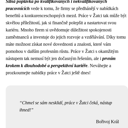
Silná poptávka po kvalifikovaných i nekvalifikovaných
pracovnících
vede k tomu, že firmy se předhánějí v nabídkách
benefitů a konkurenceschopných mezd. Práce v Žatci tak může být
skvělou příležitostí, jak si finančně polepšit a nastartovat svou
kariéru. Mnoho firem si uvědomuje důležitost spokojenosti
zaměstnanců a investuje do jejich rozvoje a vzdělávání. Díky tomu
máte možnost získat nové dovednosti a znalosti, které vám
pomohou v dalším profesním růstu. Práce v Žatci s okamžitým
nástupem tak nemusí být jen dočasným řešením, ale i
prvním
krokem k dlouhodobé a perspektivní kariéře
. Neváhejte a
prozkoumejte nabídky práce v Žatci ještě dnes!
Chmel se sám nesklidí, práce v Žatci čeká, nástup
ihned!
Bořivoj Král