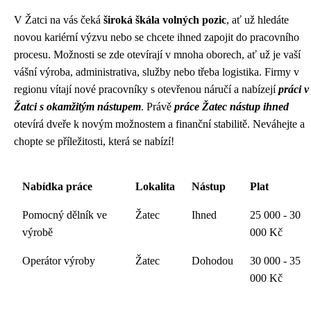
V Žatci na vás čeká
široká škála volných pozic
, ať už hledáte
novou kariérní výzvu nebo se chcete ihned zapojit do pracovního
procesu. Možnosti se zde otevírají v mnoha oborech, ať už je vaší
vášní výroba, administrativa, služby nebo třeba logistika. Firmy v
regionu vítají nové pracovníky s otevřenou náručí a nabízejí
práci v
Žatci s okamžitým nástupem
. Právě
práce Žatec nástup ihned
otevírá dveře k novým možnostem a finanční stabilitě. Neváhejte a
chopte se příležitosti, která se nabízí!
Nabídka práce
Lokalita
Nástup
Plat
Pomocný dělník ve
Žatec
Ihned
25 000 - 30
výrobě
000 Kč
Operátor výroby
Žatec
Dohodou
30 000 - 35
000 Kč