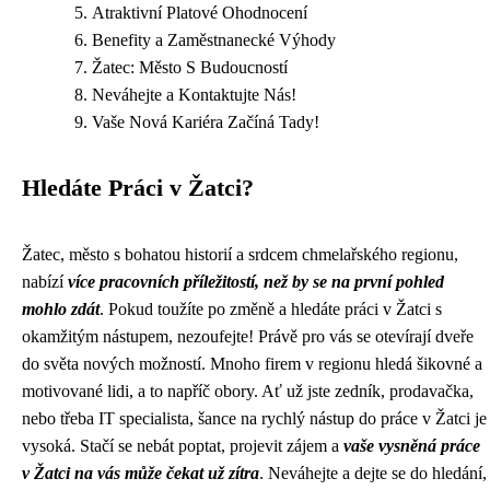
Atraktivní Platové Ohodnocení
Benefity a Zaměstnanecké Výhody
Žatec: Město S Budoucností
Neváhejte a Kontaktujte Nás!
Vaše Nová Kariéra Začíná Tady!
Hledáte Práci v Žatci?
Žatec, město s bohatou historií a srdcem chmelařského regionu,
nabízí
více pracovních příležitostí, než by se na první pohled
mohlo zdát
. Pokud toužíte po změně a hledáte práci v Žatci s
okamžitým nástupem, nezoufejte! Právě pro vás se otevírají dveře
do světa nových možností. Mnoho firem v regionu hledá šikovné a
motivované lidi, a to napříč obory. Ať už jste zedník, prodavačka,
nebo třeba IT specialista, šance na rychlý nástup do práce v Žatci je
vysoká. Stačí se nebát poptat, projevit zájem a
vaše vysněná práce
v Žatci na vás může čekat už zítra
. Neváhejte a dejte se do hledání,