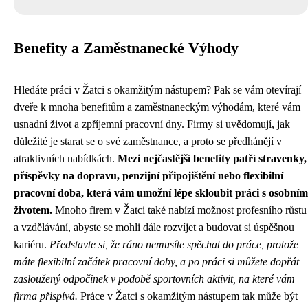
Benefity a Zaměstnanecké Výhody
Hledáte práci v Žatci s okamžitým nástupem? Pak se vám otevírají
dveře k mnoha benefitům a zaměstnaneckým výhodám, které vám
usnadní život a zpříjemní pracovní dny. Firmy si uvědomují, jak
důležité je starat se o své zaměstnance, a proto se předhánějí v
atraktivních nabídkách.
Mezi nejčastější benefity patří stravenky,
příspěvky na dopravu, penzijní připojištění nebo flexibilní
pracovní doba, která vám umožní lépe skloubit práci s osobním
životem.
Mnoho firem v Žatci také nabízí možnost profesního růstu
a vzdělávání, abyste se mohli dále rozvíjet a budovat si úspěšnou
kariéru.
Představte si, že ráno nemusíte spěchat do práce, protože
máte flexibilní začátek pracovní doby, a po práci si můžete dopřát
zasloužený odpočinek v podobě sportovních aktivit, na které vám
firma přispívá.
Práce v Žatci s okamžitým nástupem tak může být