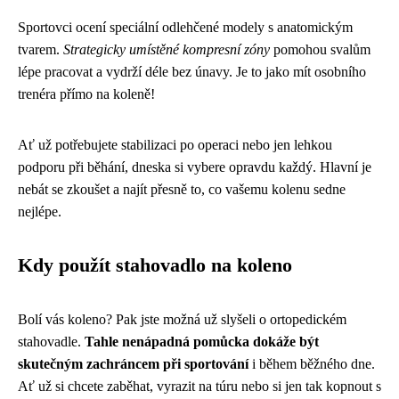
Sportovci ocení speciální odlehčené modely s anatomickým
tvarem.
Strategicky umístěné kompresní zóny
pomohou svalům
lépe pracovat a vydrží déle bez únavy. Je to jako mít osobního
trenéra přímo na koleně!
Ať už potřebujete stabilizaci po operaci nebo jen lehkou
podporu při běhání, dneska si vybere opravdu každý. Hlavní je
nebát se zkoušet a najít přesně to, co vašemu kolenu sedne
nejlépe.
Kdy použít stahovadlo na koleno
Bolí vás koleno? Pak jste možná už slyšeli o ortopedickém
stahovadle.
Tahle nenápadná pomůcka dokáže být
skutečným zachráncem při sportování
i během běžného dne.
Ať už si chcete zaběhat, vyrazit na túru nebo si jen tak kopnout s