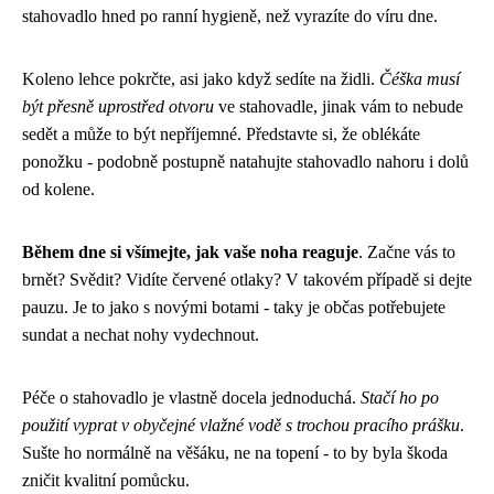
stahovadlo hned po ranní hygieně, než vyrazíte do víru dne.
Koleno lehce pokrčte, asi jako když sedíte na židli.
Čéška musí
být přesně uprostřed otvoru
ve stahovadle, jinak vám to nebude
sedět a může to být nepříjemné. Představte si, že oblékáte
ponožku - podobně postupně natahujte stahovadlo nahoru i dolů
od kolene.
Během dne si všímejte, jak vaše noha reaguje
. Začne vás to
brnět? Svědit? Vidíte červené otlaky? V takovém případě si dejte
pauzu. Je to jako s novými botami - taky je občas potřebujete
sundat a nechat nohy vydechnout.
Péče o stahovadlo je vlastně docela jednoduchá.
Stačí ho po
použití vyprat v obyčejné vlažné vodě s trochou pracího prášku
.
Sušte ho normálně na věšáku, ne na topení - to by byla škoda
zničit kvalitní pomůcku.