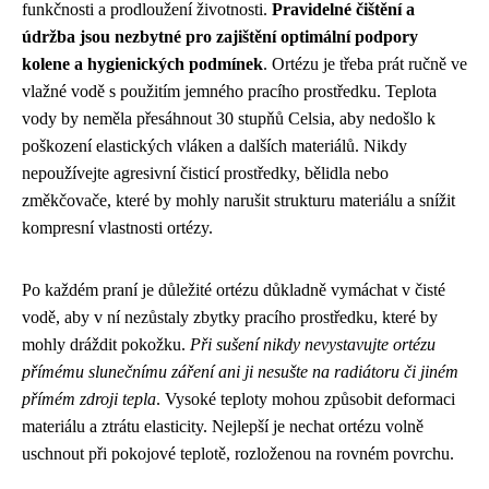
funkčnosti a prodloužení životnosti.
Pravidelné čištění a
údržba jsou nezbytné pro zajištění optimální podpory
kolene a hygienických podmínek
. Ortézu je třeba prát ručně ve
vlažné vodě s použitím jemného pracího prostředku. Teplota
vody by neměla přesáhnout 30 stupňů Celsia, aby nedošlo k
poškození elastických vláken a dalších materiálů. Nikdy
nepoužívejte agresivní čisticí prostředky, bělidla nebo
změkčovače, které by mohly narušit strukturu materiálu a snížit
kompresní vlastnosti ortézy.
Po každém praní je důležité ortézu důkladně vymáchat v čisté
vodě, aby v ní nezůstaly zbytky pracího prostředku, které by
mohly dráždit pokožku.
Při sušení nikdy nevystavujte ortézu
přímému slunečnímu záření ani ji nesušte na radiátoru či jiném
přímém zdroji tepla
. Vysoké teploty mohou způsobit deformaci
materiálu a ztrátu elasticity. Nejlepší je nechat ortézu volně
uschnout při pokojové teplotě, rozloženou na rovném povrchu.