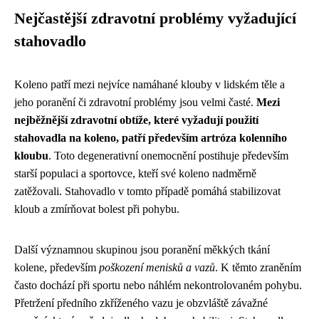
Nejčastější zdravotní problémy vyžadující
stahovadlo
Koleno patří mezi nejvíce namáhané klouby v lidském těle a
jeho poranění či zdravotní problémy jsou velmi časté.
Mezi
nejběžnější zdravotní obtíže, které vyžadují použití
stahovadla na koleno, patří především artróza kolenního
kloubu
. Toto degenerativní onemocnění postihuje především
starší populaci a sportovce, kteří své koleno nadměrně
zatěžovali. Stahovadlo v tomto případě pomáhá stabilizovat
kloub a zmírňovat bolest při pohybu.
Další významnou skupinou jsou poranění měkkých tkání
kolene, především
poškození menisků a vazů
. K těmto zraněním
často dochází při sportu nebo náhlém nekontrolovaném pohybu.
Přetržení předního zkříženého vazu je obzvláště závažné