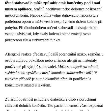
těsné stahovadlo může způsobit otok končetiny pod i nad
místem aplikace
, brnění, necitlivost nebo dokonce poškození
měkkých tkání. Naopak příliš volné stahovadlo neposkytuje
potřebnou oporu a může vést k nesprávnému držení kolene při
pohybu. Při dlouhodobém nošení stahovadla existuje riziko
vzniku závislosti, kdy svaly kolem kolene ztrácejí svou
přirozenou sílu a stabilizační funkci.
Alergické reakce představují další potenciální riziko, zejména u
osob s citlivou pokožkou nebo známou alergií na materiály
používané při výrobě stahovadel.
Může se objevit zarudnutí,
svědění nebo vyrážka v místě kontaktu stahovadla s kůží
. V
takovém případě je nutné okamžitě přerušit používání a
konzultovat situaci s lékařem.
Zvláštní opatrnost je nutná u diabetiků a osob s poruchami
citlivosti dolních končetin. Tito pacienti nemusí včas rozpoznat