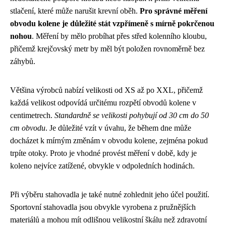
stlačení, které může narušit krevní oběh.
Pro správné měření
obvodu kolene je důležité stát vzpřímeně s mírně pokrčenou
nohou
. Měření by mělo probíhat přes střed kolenního kloubu,
přičemž krejčovský metr by měl být položen rovnoměrně bez
záhybů.
Většina výrobců nabízí velikosti od XS až po XXL, přičemž
každá velikost odpovídá určitému rozpětí obvodů kolene v
centimetrech.
Standardně se velikosti pohybují od 30 cm do 50
cm obvodu
. Je důležité vzít v úvahu, že během dne může
docházet k mírným změnám v obvodu kolene, zejména pokud
trpíte otoky. Proto je vhodné provést měření v době, kdy je
koleno nejvíce zatížené, obvykle v odpoledních hodinách.
Při výběru stahovadla je také nutné zohlednit jeho účel použití.
Sportovní stahovadla jsou obvykle vyrobena z pružnějších
materiálů a mohou mít odlišnou velikostní škálu než zdravotní