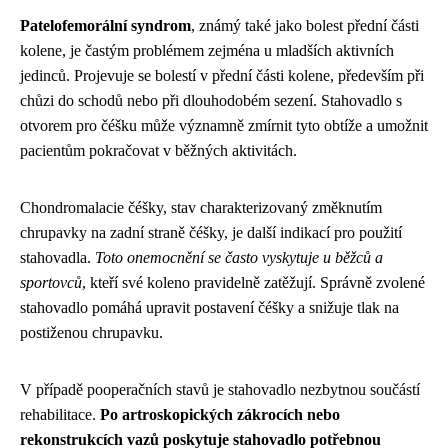
Patelofemorální syndrom
, známý také jako bolest přední části
kolene, je častým problémem zejména u mladších aktivních
jedinců. Projevuje se bolestí v přední části kolene, především při
chůzi do schodů nebo při dlouhodobém sezení. Stahovadlo s
otvorem pro čéšku může významně zmírnit tyto obtíže a umožnit
pacientům pokračovat v běžných aktivitách.
Chondromalacie čéšky, stav charakterizovaný změknutím
chrupavky na zadní straně čéšky, je další indikací pro použití
stahovadla.
Toto onemocnění se často vyskytuje u běžců a
sportovců
, kteří své koleno pravidelně zatěžují. Správně zvolené
stahovadlo pomáhá upravit postavení čéšky a snižuje tlak na
postiženou chrupavku.
V případě pooperačních stavů je stahovadlo nezbytnou součástí
rehabilitace.
Po artroskopických zákrocích nebo
rekonstrukcích vazů poskytuje stahovadlo potřebnou