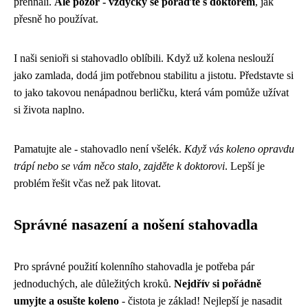
přehnali.
Ale pozor - vždycky se poraďte s doktorem
, jak
přesně ho používat.
I naši senioři si stahovadlo oblíbili. Když už kolena neslouží
jako zamlada, dodá jim potřebnou stabilitu a jistotu. Představte si
to jako takovou nenápadnou berličku, která vám pomůže užívat
si života naplno.
Pamatujte ale - stahovadlo není všelék.
Když vás koleno opravdu
trápí nebo se vám něco stalo, zajděte k doktorovi
. Lepší je
problém řešit včas než pak litovat.
Správné nasazení a nošení stahovadla
Pro správné použití kolenního stahovadla je potřeba pár
jednoduchých, ale důležitých kroků.
Nejdřív si pořádně
umyjte a osušte koleno
- čistota je základ! Nejlepší je nasadit