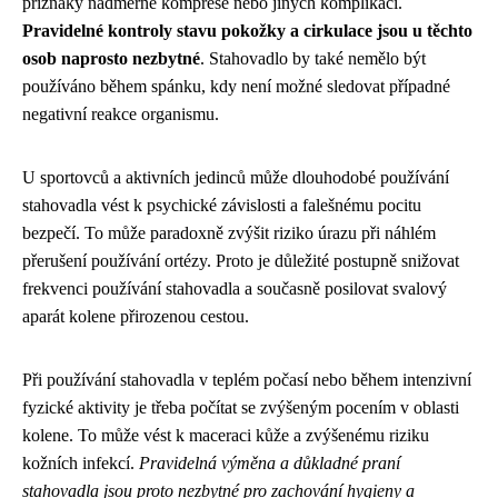
příznaky nadměrné komprese nebo jiných komplikací.
Pravidelné kontroly stavu pokožky a cirkulace jsou u těchto
osob naprosto nezbytné
. Stahovadlo by také nemělo být
používáno během spánku, kdy není možné sledovat případné
negativní reakce organismu.
U sportovců a aktivních jedinců může dlouhodobé používání
stahovadla vést k psychické závislosti a falešnému pocitu
bezpečí. To může paradoxně zvýšit riziko úrazu při náhlém
přerušení používání ortézy. Proto je důležité postupně snižovat
frekvenci používání stahovadla a současně posilovat svalový
aparát kolene přirozenou cestou.
Při používání stahovadla v teplém počasí nebo během intenzivní
fyzické aktivity je třeba počítat se zvýšeným pocením v oblasti
kolene. To může vést k maceraci kůže a zvýšenému riziku
kožních infekcí.
Pravidelná výměna a důkladné praní
stahovadla jsou proto nezbytné pro zachování hygieny a