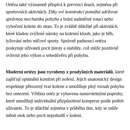
Ortéza také významně přispívá k prevenci úrazů, zejména při
sportovních aktivitách.
Díky své konstrukci pomáhá udržovat
správnou mechaniku pohybu
a brání nadměrné rotaci nebo
vybočení kolene do stran. To je zvláště důležité při aktivitách,
které kladou zvýšené nároky na kolenní kloub, jako je běh,
lyžování nebo míčové sporty. Správně padnoucí ortéza
poskytuje uživateli pocit jistoty a stability, což může pozitivně
ovlivnit jeho výkon a sebedůvěru při pohybu.
Moderní ortézy jsou vyrobeny z prodyšných materiálů
, které
zajišťují optimální komfort při nošení. Jejich anatomický design
respektuje přirozený tvar kolene a umožňuje plný rozsah pohybu
bez omezení. Většina ortéz je vybavena nastavitelnými popruhy,
které umožňují individuální přizpůsobení komprese podle potřeb
uživatele. To je důležité zejména v průběhu dne, kdy se může
měnit otok nebo pocit nepohodlí v koleni.