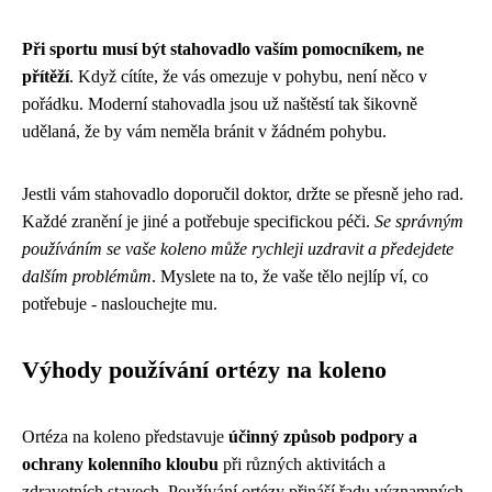
Při sportu musí být stahovadlo vaším pomocníkem, ne
přítěží
. Když cítíte, že vás omezuje v pohybu, není něco v
pořádku. Moderní stahovadla jsou už naštěstí tak šikovně
udělaná, že by vám neměla bránit v žádném pohybu.
Jestli vám stahovadlo doporučil doktor, držte se přesně jeho rad.
Každé zranění je jiné a potřebuje specifickou péči.
Se správným
používáním se vaše koleno může rychleji uzdravit a předejdete
dalším problémům
. Myslete na to, že vaše tělo nejlíp ví, co
potřebuje - naslouchejte mu.
Výhody používání ortézy na koleno
Ortéza na koleno představuje
účinný způsob podpory a
ochrany kolenního kloubu
při různých aktivitách a
zdravotních stavech. Používání ortézy přináší řadu významných