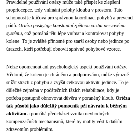
Pravidelné používání ortézy může také přispět ke zlepšení
propriocepce, tedy vnímání polohy kloubu v prostoru. Tato
schopnost je klíčová pro správnou koordinaci pohybů a prevenci
pádů.
Ortéza poskytuje konstantní zpětnou vazbu nervovému
systému
, což pomáhá tělu lépe vnímat a kontrolovat pohyby
kolene. To je zvláště přínosné pro starší osoby nebo jedince po
úrazech, kteří potřebují obnovit správné pohybové vzorce.
Nelze opomenout ani psychologický aspekt používání ortézy.
Vědomí, že koleno je chráněno a podporováno, může výrazně
snížit strach z pohybu a zvýšit celkovou aktivitu jedince. To je
důležité zejména v počátečních fázích rehabilitace, kdy je
potřeba postupně obnovovat důvěru v poraněný kloub.
Ortéza
tak působí jako důležitý pomocník při návratu k běžným
aktivitám
a pomáhá předcházet vzniku nevhodných
kompenzačních mechanismů, které by mohly vést k dalším
zdravotním problémům.