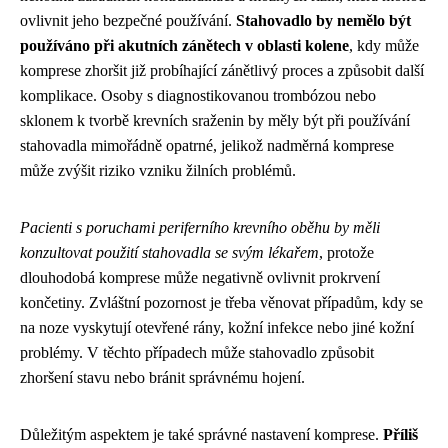
ovlivnit jeho bezpečné používání.
Stahovadlo by nemělo být
používáno při akutních zánětech v oblasti kolene
, kdy může
komprese zhoršit již probíhající zánětlivý proces a způsobit další
komplikace. Osoby s diagnostikovanou trombózou nebo
sklonem k tvorbě krevních sraženin by měly být při používání
stahovadla mimořádně opatrné, jelikož nadměrná komprese
může zvýšit riziko vzniku žilních problémů.
Pacienti s poruchami periferního krevního oběhu by měli
konzultovat použití stahovadla se svým lékařem
, protože
dlouhodobá komprese může negativně ovlivnit prokrvení
končetiny. Zvláštní pozornost je třeba věnovat případům, kdy se
na noze vyskytují otevřené rány, kožní infekce nebo jiné kožní
problémy. V těchto případech může stahovadlo způsobit
zhoršení stavu nebo bránit správnému hojení.
Důležitým aspektem je také správné nastavení komprese.
Příliš