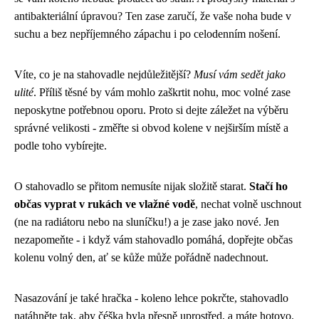
antibakteriální úpravou? Ten zase zaručí, že vaše noha bude v
suchu a bez nepříjemného zápachu i po celodenním nošení.
Víte, co je na stahovadle nejdůležitější?
Musí vám sedět jako
ulité
. Příliš těsné by vám mohlo zaškrtit nohu, moc volné zase
neposkytne potřebnou oporu. Proto si dejte záležet na výběru
správné velikosti - změřte si obvod kolene v nejširším místě a
podle toho vybírejte.
O stahovadlo se přitom nemusíte nijak složitě starat.
Stačí ho
občas vyprat v rukách ve vlažné vodě
, nechat volně uschnout
(ne na radiátoru nebo na sluníčku!) a je zase jako nové. Jen
nezapomeňte - i když vám stahovadlo pomáhá, dopřejte občas
kolenu volný den, ať se kůže může pořádně nadechnout.
Nasazování je také hračka - koleno lehce pokrčte, stahovadlo
natáhněte tak, aby čéška byla přesně uprostřed, a máte hotovo.