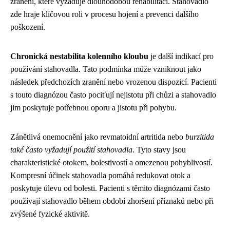
zranění, které vyžaduje dlouhodobou rehabilitaci. Stahovadlo
zde hraje klíčovou roli v procesu hojení a prevenci dalšího
poškození.
Chronická nestabilita kolenního kloubu
je další indikací pro
používání stahovadla. Tato podmínka může vzniknout jako
následek předchozích zranění nebo vrozenou dispozicí. Pacienti
s touto diagnózou často pociťují nejistotu při chůzi a stahovadlo
jim poskytuje potřebnou oporu a jistotu při pohybu.
Zánětlivá onemocnění jako revmatoidní artritida nebo
burzitida
také často vyžadují použití stahovadla
. Tyto stavy jsou
charakteristické otokem, bolestivostí a omezenou pohyblivostí.
Kompresní účinek stahovadla pomáhá redukovat otok a
poskytuje úlevu od bolesti. Pacienti s těmito diagnózami často
používají stahovadlo během období zhoršení příznaků nebo při
zvýšené fyzické aktivitě.