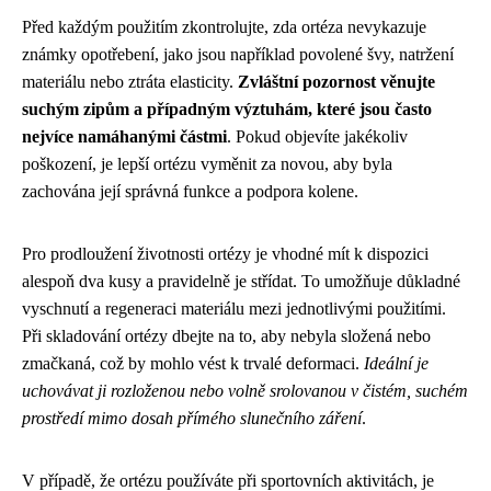
Před každým použitím zkontrolujte, zda ortéza nevykazuje
známky opotřebení, jako jsou například povolené švy, natržení
materiálu nebo ztráta elasticity.
Zvláštní pozornost věnujte
suchým zipům a případným výztuhám, které jsou často
nejvíce namáhanými částmi
. Pokud objevíte jakékoliv
poškození, je lepší ortézu vyměnit za novou, aby byla
zachována její správná funkce a podpora kolene.
Pro prodloužení životnosti ortézy je vhodné mít k dispozici
alespoň dva kusy a pravidelně je střídat. To umožňuje důkladné
vyschnutí a regeneraci materiálu mezi jednotlivými použitími.
Při skladování ortézy dbejte na to, aby nebyla složená nebo
zmačkaná, což by mohlo vést k trvalé deformaci.
Ideální je
uchovávat ji rozloženou nebo volně srolovanou v čistém, suchém
prostředí mimo dosah přímého slunečního záření
.
V případě, že ortézu používáte při sportovních aktivitách, je