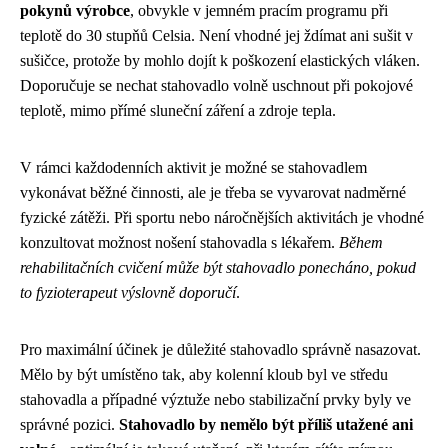
pokynů výrobce
, obvykle v jemném pracím programu při
teplotě do 30 stupňů Celsia. Není vhodné jej ždímat ani sušit v
sušičce, protože by mohlo dojít k poškození elastických vláken.
Doporučuje se nechat stahovadlo volně uschnout při pokojové
teplotě, mimo přímé sluneční záření a zdroje tepla.
V rámci každodenních aktivit je možné se stahovadlem
vykonávat běžné činnosti, ale je třeba se vyvarovat nadměrné
fyzické zátěži. Při sportu nebo náročnějších aktivitách je vhodné
konzultovat možnost nošení stahovadla s lékařem.
Během
rehabilitačních cvičení může být stahovadlo ponecháno, pokud
to fyzioterapeut výslovně doporučí
.
Pro maximální účinek je důležité stahovadlo správně nasazovat.
Mělo by být umístěno tak, aby kolenní kloub byl ve středu
stahovadla a případné výztuže nebo stabilizační prvky byly ve
správné pozici.
Stahovadlo by nemělo být příliš utažené ani