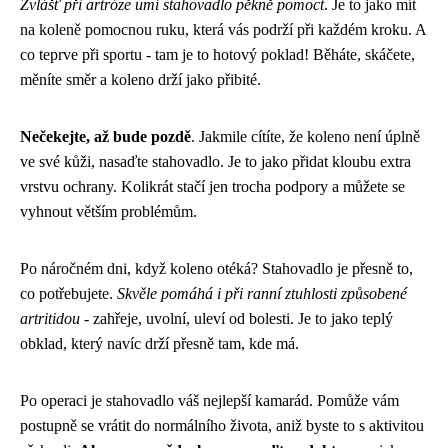
Zvlášť při artróze umí stahovadlo pěkně pomoct
. Je to jako mít
na koleně pomocnou ruku, která vás podrží při každém kroku. A
co teprve při sportu - tam je to hotový poklad! Běháte, skáčete,
měníte směr a koleno drží jako přibité.
Nečekejte, až bude pozdě
. Jakmile cítíte, že koleno není úplně
ve své kůži, nasaďte stahovadlo. Je to jako přidat kloubu extra
vrstvu ochrany. Kolikrát stačí jen trocha podpory a můžete se
vyhnout větším problémům.
Po náročném dni, když koleno otéká? Stahovadlo je přesně to,
co potřebujete.
Skvěle pomáhá i při ranní ztuhlosti způsobené
artritidou
- zahřeje, uvolní, uleví od bolesti. Je to jako teplý
obklad, který navíc drží přesně tam, kde má.
Po operaci je stahovadlo váš nejlepší kamarád. Pomůže vám
postupně se vrátit do normálního života, aniž byste to s aktivitou