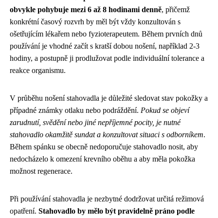
obvykle pohybuje mezi 6 až 8 hodinami denně
, přičemž
konkrétní časový rozvrh by měl být vždy konzultován s
ošetřujícím lékařem nebo fyzioterapeutem. Během prvních dnů
používání je vhodné začít s kratší dobou nošení, například 2-3
hodiny, a postupně ji prodlužovat podle individuální tolerance a
reakce organismu.
V průběhu nošení stahovadla je důležité sledovat stav pokožky a
případné známky otlaku nebo podráždění.
Pokud se objeví
zarudnutí, svědění nebo jiné nepříjemné pocity, je nutné
stahovadlo okamžitě sundat a konzultovat situaci s odborníkem
.
Během spánku se obecně nedoporučuje stahovadlo nosit, aby
nedocházelo k omezení krevního oběhu a aby měla pokožka
možnost regenerace.
Při používání stahovadla je nezbytné dodržovat určitá režimová
opatření.
Stahovadlo by mělo být pravidelně práno podle