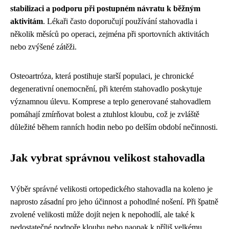
stabilizaci a podporu při postupném návratu k běžným
aktivitám
. Lékaři často doporučují používání stahovadla i
několik měsíců po operaci, zejména při sportovních aktivitách
nebo zvýšené zátěži.
Osteoartróza, která postihuje starší populaci, je chronické
degenerativní onemocnění, při kterém stahovadlo poskytuje
významnou úlevu. Komprese a teplo generované stahovadlem
pomáhají zmírňovat bolest a ztuhlost kloubu, což je zvláště
důležité během ranních hodin nebo po delším období nečinnosti.
Jak vybrat správnou velikost stahovadla
Výběr správné velikosti ortopedického stahovadla na koleno je
naprosto zásadní pro jeho účinnost a pohodlné nošení. Při špatně
zvolené velikosti může dojít nejen k nepohodlí, ale také k
nedostatečné podpoře kloubu nebo naopak k příliš velkému