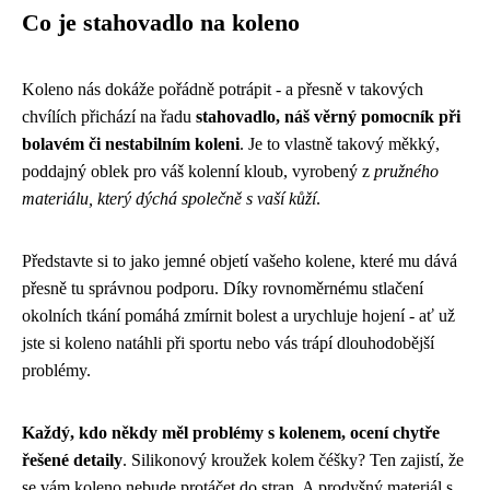
Co je stahovadlo na koleno
Koleno nás dokáže pořádně potrápit - a přesně v takových
chvílích přichází na řadu
stahovadlo, náš věrný pomocník při
bolavém či nestabilním koleni
. Je to vlastně takový měkký,
poddajný oblek pro váš kolenní kloub, vyrobený z
pružného
materiálu, který dýchá společně s vaší kůží
.
Představte si to jako jemné objetí vašeho kolene, které mu dává
přesně tu správnou podporu. Díky rovnoměrnému stlačení
okolních tkání pomáhá zmírnit bolest a urychluje hojení - ať už
jste si koleno natáhli při sportu nebo vás trápí dlouhodobější
problémy.
Každý, kdo někdy měl problémy s kolenem, ocení chytře
řešené detaily
. Silikonový kroužek kolem čéšky? Ten zajistí, že
se vám koleno nebude protáčet do stran. A prodyšný materiál s