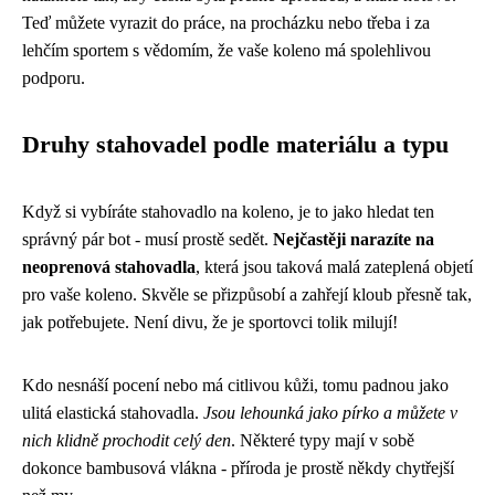
Teď můžete vyrazit do práce, na procházku nebo třeba i za
lehčím sportem s vědomím, že vaše koleno má spolehlivou
podporu.
Druhy stahovadel podle materiálu a typu
Když si vybíráte stahovadlo na koleno, je to jako hledat ten
správný pár bot - musí prostě sedět.
Nejčastěji narazíte na
neoprenová stahovadla
, která jsou taková malá zateplená objetí
pro vaše koleno. Skvěle se přizpůsobí a zahřejí kloub přesně tak,
jak potřebujete. Není divu, že je sportovci tolik milují!
Kdo nesnáší pocení nebo má citlivou kůži, tomu padnou jako
ulitá elastická stahovadla.
Jsou lehounká jako pírko a můžete v
nich klidně prochodit celý den
. Některé typy mají v sobě
dokonce bambusová vlákna - příroda je prostě někdy chytřejší