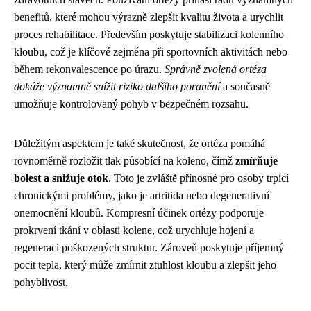
benefitů, které mohou výrazně zlepšit kvalitu života a urychlit
proces rehabilitace. Především poskytuje stabilizaci kolenního
kloubu, což je klíčové zejména při sportovních aktivitách nebo
během rekonvalescence po úrazu.
Správně zvolená ortéza
dokáže významně snížit riziko dalšího poranění
a současně
umožňuje kontrolovaný pohyb v bezpečném rozsahu.
Důležitým aspektem je také skutečnost, že ortéza pomáhá
rovnoměrně rozložit tlak působící na koleno, čímž
zmírňuje
bolest a snižuje otok
. Toto je zvláště přínosné pro osoby trpící
chronickými problémy, jako je artritida nebo degenerativní
onemocnění kloubů. Kompresní účinek ortézy podporuje
prokrvení tkání v oblasti kolene, což urychluje hojení a
regeneraci poškozených struktur. Zároveň poskytuje příjemný
pocit tepla, který může zmírnit ztuhlost kloubu a zlepšit jeho
pohyblivost.