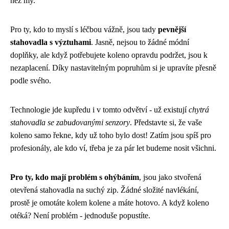
než my.
Pro ty, kdo to myslí s léčbou vážně, jsou tady
pevnější
stahovadla s výztuhami
. Jasně, nejsou to žádné módní
doplňky, ale když potřebujete koleno opravdu podržet, jsou k
nezaplacení. Díky nastavitelným popruhům si je upravíte přesně
podle svého.
Technologie jde kupředu i v tomto odvětví - už existují
chytrá
stahovadla se zabudovanými senzory
. Představte si, že vaše
koleno samo řekne, kdy už toho bylo dost! Zatím jsou spíš pro
profesionály, ale kdo ví, třeba je za pár let budeme nosit všichni.
Pro ty, kdo mají problém s ohýbáním
, jsou jako stvořená
otevřená stahovadla na suchý zip. Žádné složité navlékání,
prostě je omotáte kolem kolene a máte hotovo. A když koleno
otéká? Není problém - jednoduše popustíte.