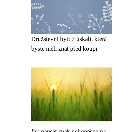
Družstevní byt: 7 úskalí, která
byste měli znát před koupí
Jak napsat znak nekonečna na