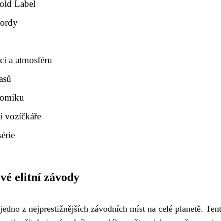
old Label
kordy
ci a atmosféru
asů
onomiku
í vozíčkáře
érie
vé elitní závody
jedno z nejprestižnějších závodních míst na celé planetě. Ten