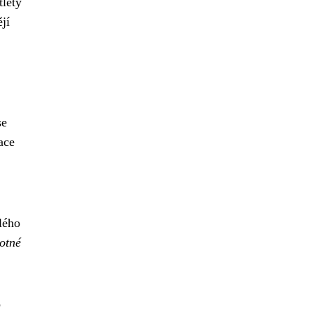
tlety
jí
se
ace
lého
motné
o