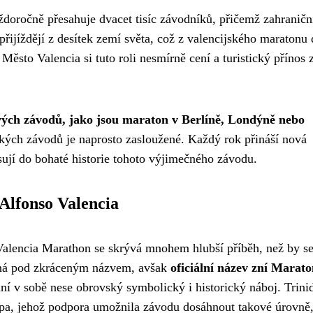
doročně přesahuje dvacet tisíc závodníků, přičemž zahraničn
řijíždějí z desítek zemí světa, což z valencijského maratonu 
ěsto Valencia si tuto roli nesmírně cení a turistický přínos
vých závodů, jako jsou maraton v Berlíně, Londýně nebo
ických závodů je naprosto zasloužené. Každý rok přináší nová
sují do bohaté historie tohoto výjimečného závodu.
 Alfonso Valencia
alencia Marathon se skrývá mnohem hlubší příběh, než by se
d zná pod zkráceným názvem, avšak
oficiální název zní Marat
ní v sobě nese obrovský symbolický i historický náboj. Trini
opa, jehož podpora umožnila závodu dosáhnout takové úrovně