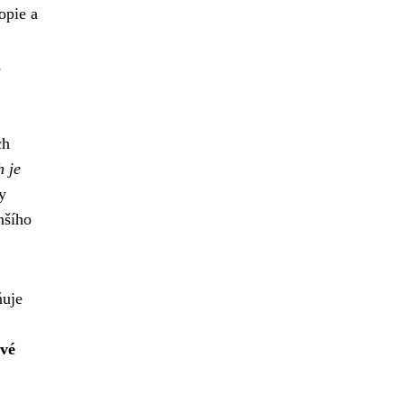
opie a
,
ch
h je
y
nšího
ňuje
ové