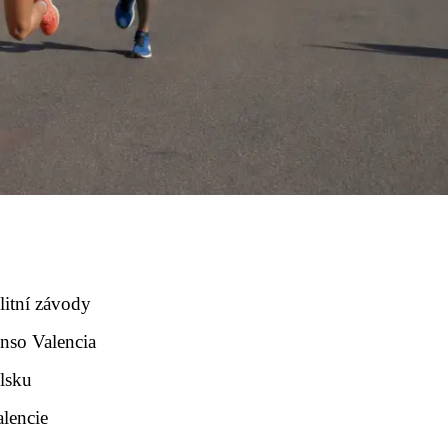
litní závody
onso Valencia
lsku
alencie