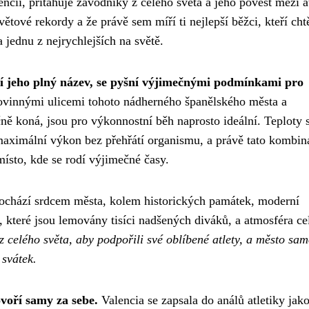
cii, přitahuje závodníky z celého světa a jeho pověst mezi a
ětové rekordy a že právě sem míří ti nejlepší běžci, kteří chtě
a jednu z nejrychlejších na světě.
í jeho plný název, se pyšní výjimečnými podmínkami pro
ovinnými ulicemi tohoto nádherného španělského města a
ně koná, jsou pro výkonnostní běh naprosto ideální. Teploty 
maximální výkon bez přehřátí organismu, a právě tato kombin
místo, kde se rodí výjimečné časy.
rochází srdcem města, kolem historických památek, moderní
i, které jsou lemovány tisíci nadšených diváků, a atmosféra ce
 z celého světa, aby podpořili své oblíbené atlety, a město sa
 svátek.
voří samy za sebe.
Valencia se zapsala do análů atletiky jak