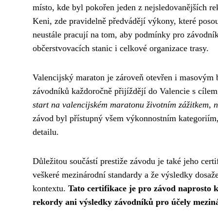
místo, kde byl pokořen jeden z nejsledovanějších rek
Keni, zde pravidelně předvádějí výkony, které poso
neustále pracují na tom, aby podmínky pro závodníky
občerstvovacích stanic i celkové organizace trasy.
Valencijský maraton je zároveň otevřen i masovým b
závodníků každoročně přijíždějí do Valencie s cílem 
start na valencijském maratonu životním zážitkem, 
závod byl přístupný všem výkonnostním kategoriím
detailu.
Důležitou součástí prestiže závodu je také jeho certi
veškeré mezinárodní standardy a že výsledky dosaž
kontextu.
Tato certifikace je pro závod naprosto 
rekordy ani výsledky závodníků pro účely meziná