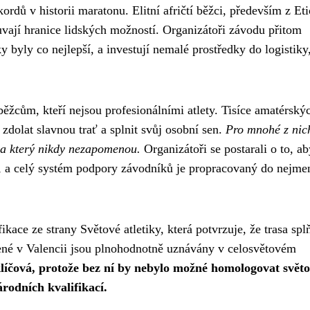
ordů v historii maratonu. Elitní afričtí běžci, především z Eti
uvají hranice lidských možností. Organizátoři závodu přitom
 byly co nejlepší, a investují nemalé prostředky do logistiky
ěžcům, kteří nejsou profesionálními atlety. Tisíce amatérský
zdolat slavnou trať a splnit svůj osobní sen.
Pro mnohé z nic
na který nikdy nezapomenou.
Organizátoři se postarali o to, ab
, a celý systém podpory závodníků je propracovaný do nejme
fikace ze strany Světové atletiky, která potvrzuje, že trasa spl
ené v Valencii jsou plnohodnotně uznávány v celosvětovém
klíčová, protože bez ní by nebylo možné homologovat svět
rodních kvalifikací.