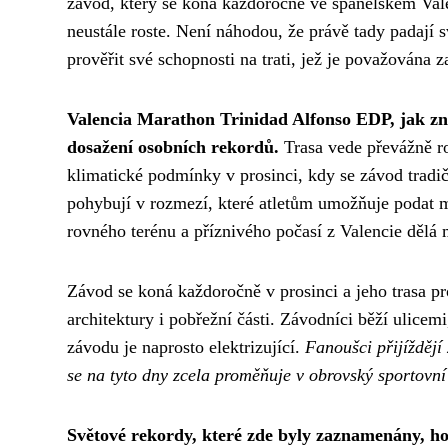
závod, který se koná každoročně ve španělském Valen
neustále roste. Není náhodou, že právě tady padají sv
prověřit své schopnosti na trati, jež je považována z
Valencia Marathon Trinidad Alfonso EDP, jak zn
dosažení osobních rekordů.
Trasa vede převážně r
klimatické podmínky v prosinci, kdy se závod tradič
pohybují v rozmezí, které atletům umožňuje podat 
rovného terénu a příznivého počasí z Valencie dělá 
Závod se koná každoročně v prosinci a jeho trasa p
architektury i pobřežní části. Závodníci běží ulicem
závodu je naprosto elektrizující.
Fanoušci přijíždějí
se na tyto dny zcela proměňuje v obrovský sportovní
Světové rekordy, které zde byly zaznamenány, ho