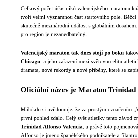
Celkový počet účastníků valencijského maratonu kaž
tvoří velmi významnou část startovního pole. Běžci p
skutečně mezinárodní událost s globálním dosahem. M
pro region je nezanedbatelný.
Valencijský maraton tak dnes stojí po boku tako
Chicagu
, a jeho zařazení mezi světovou elitu atlet
dramata, nové rekordy a nové příběhy, které se zapi
Oficiální název je Maraton Trinidad
Málokdo si uvědomuje, že za prostým označením „V
první pohled zdálo. Celý svět atletiky tento závo
Trinidad Alfonso Valencia
, a právě toto pojmenová
Alfonso je jméno španělského podnikatele a filantr