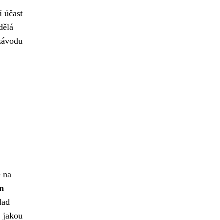
í účast
dělá
 závodu
 na
on
dad
, jakou