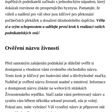
úspěšných podnikatelů začínalo s jednoduchým nápadem, který
dokázali rozvinout do prosperujícího byznysu. Pamatujte, že
vášeň a nadšení pro váš obor jsou klíčové pro překonání
počátečních překážek a dosažení dlouhodobého úspěchu.
Věřte
si a svým schopnostem a udělejte první krok k realizaci vašich
podnikatelských snů!
Ověření názvu živnosti
Před samotným zahájením podnikání je důležité ověřit si
dostupnost a vhodnost vámi zvoleného obchodního názvu.
Tento krok je klíčový pro budování silné a důvěryhodné značky.
Naštěstí je ověření názvu živnosti snadné a intuitivní. Informace
o dostupnosti názvu získáte na webových stránkách
Živnostenského rejstříku. Stačí zadat vámi preferovaný název a
systém vám během několika sekund prozradí, zda je volný.
Pokud ano, máte vyhráno! Váš vysněný název je připraven stát