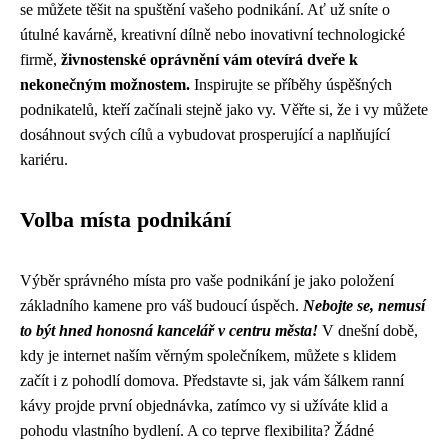
se můžete těšit na spuštění vašeho podnikání. Ať už sníte o
útulné kavárně, kreativní dílně nebo inovativní technologické
firmě,
živnostenské oprávnění vám otevírá dveře k
nekonečným možnostem.
Inspirujte se příběhy úspěšných
podnikatelů, kteří začínali stejně jako vy. Věřte si, že i vy můžete
dosáhnout svých cílů a vybudovat prosperující a naplňující
kariéru.
Volba místa podnikání
Výběr správného místa pro vaše podnikání je jako položení
základního kamene pro váš budoucí úspěch.
Nebojte se, nemusí
to být hned honosná kancelář v centru města!
V dnešní době,
kdy je internet naším věrným společníkem, můžete s klidem
začít i z pohodlí domova. Představte si, jak vám šálkem ranní
kávy projde první objednávka, zatímco vy si užíváte klid a
pohodu vlastního bydlení. A co teprve flexibilita? Žádné