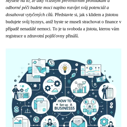
Myslete na to, že díky včasným preventivním prohlídkám a
odborné péči budete moci naplno rozvíjet svůj potenciál a
dosahovat vytyčených cílů.
Představte si, jak s klidem a jistotou
budujete svůj byznys, aniž byste se museli strachovat o finance v
případě nenadálé nemoci. To je ta svoboda a jistota, kterou vám
registrace u zdravotní pojišťovny přináší.