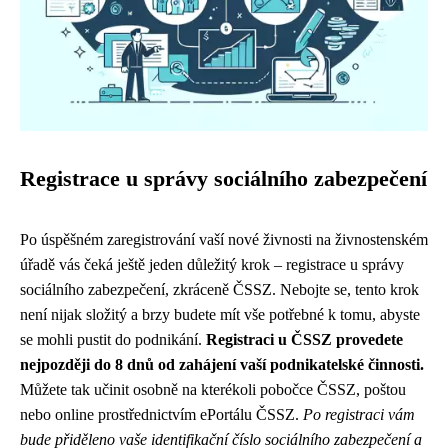
Registrace u správy sociálního zabezpečení
Po úspěšném zaregistrování vaší nové živnosti na živnostenském
úřadě vás čeká ještě jeden důležitý krok – registrace u správy
sociálního zabezpečení, zkráceně ČSSZ. Nebojte se, tento krok
není nijak složitý a brzy budete mít vše potřebné k tomu, abyste
se mohli pustit do podnikání.
Registraci u ČSSZ provedete
nejpozději do 8 dnů od zahájení vaší podnikatelské činnosti.
Můžete tak učinit osobně na kterékoli pobočce ČSSZ, poštou
nebo online prostřednictvím ePortálu ČSSZ.
Po registraci vám
bude přiděleno vaše identifikační číslo sociálního zabezpečení a