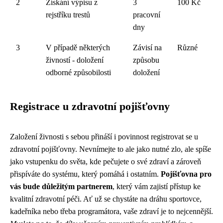
2
Získání výpisu z
3
100 Kč
rejstříku trestů
pracovní
dny
3
V případě některých
Závisí na
Různé
živností - doložení
způsobu
odborné způsobilosti
doložení
Registrace u zdravotní pojišťovny
Založení živnosti s sebou přináší i povinnost registrovat se u
zdravotní pojišťovny. Nevnímejte to ale jako nutné zlo, ale spíše
jako vstupenku do světa, kde pečujete o své zdraví a zároveň
přispíváte do systému, který pomáhá i ostatním.
Pojišťovna pro
vás bude důležitým partnerem
, který vám zajistí přístup ke
kvalitní zdravotní péči. Ať už se chystáte na dráhu sportovce,
kadeřníka nebo třeba programátora, vaše zdraví je to nejcennější.