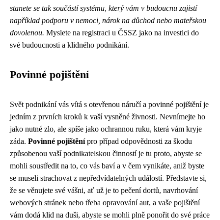
stanete se tak součástí systému, který vám v budoucnu zajistí
například podporu v nemoci, nárok na důchod nebo mateřskou
dovolenou.
Myslete na registraci u ČSSZ jako na investici do
své budoucnosti a klidného podnikání.
Povinné pojištění
Svět podnikání vás vítá s otevřenou náručí a povinné pojištění je
jedním z prvních kroků k vaší vysněné živnosti. Nevnímejte ho
jako nutné zlo, ale spíše jako ochrannou ruku, která vám kryje
záda.
Povinné pojištění
pro případ odpovědnosti za škodu
způsobenou vaší podnikatelskou činností je tu proto, abyste se
mohli soustředit na to, co vás baví a v čem vynikáte, aniž byste
se museli strachovat z nepředvídatelných událostí. Představte si,
že se věnujete své vášni, ať už je to pečení dortů, navrhování
webových stránek nebo třeba opravování aut, a vaše pojištění
vám dodá klid na duši, abyste se mohli plně ponořit do své práce