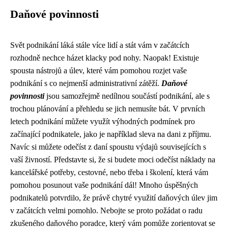
Daňové povinnosti
Svět podnikání láká stále více lidí a stát vám v začátcích
rozhodně nechce házet klacky pod nohy. Naopak! Existuje
spousta nástrojů a úlev, které vám pomohou rozjet vaše
podnikání s co nejmenší administrativní zátěží.
Daňové
povinnosti
jsou samozřejmě nedílnou součástí podnikání, ale s
trochou plánování a přehledu se jich nemusíte bát. V prvních
letech podnikání můžete využít výhodných podmínek pro
začínající podnikatele, jako je například sleva na dani z příjmu.
Navíc si můžete odečíst z daní spoustu výdajů souvisejících s
vaší živností. Představte si, že si budete moci odečíst náklady na
kancelářské potřeby, cestovné, nebo třeba i školení, která vám
pomohou posunout vaše podnikání dál! Mnoho úspěšných
podnikatelů potvrdilo, že právě chytré využití daňových úlev jim
v začátcích velmi pomohlo. Nebojte se proto požádat o radu
zkušeného daňového poradce, který vám pomůže zorientovat se