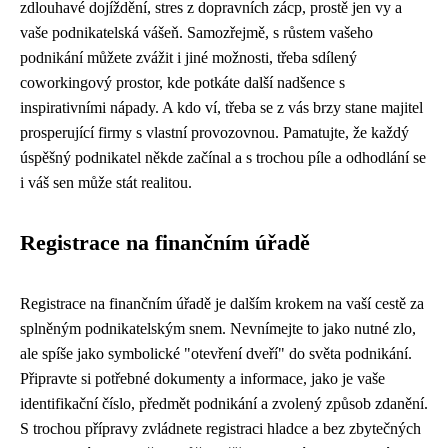
zdlouhavé dojíždění, stres z dopravních zácp, prostě jen vy a
vaše podnikatelská vášeň. Samozřejmě, s růstem vašeho
podnikání můžete zvážit i jiné možnosti, třeba sdílený
coworkingový prostor, kde potkáte další nadšence s
inspirativními nápady. A kdo ví, třeba se z vás brzy stane majitel
prosperující firmy s vlastní provozovnou. Pamatujte, že každý
úspěšný podnikatel někde začínal a s trochou píle a odhodlání se
i váš sen může stát realitou.
Registrace na finančním úřadě
Registrace na finančním úřadě je dalším krokem na vaší cestě za
splněným podnikatelským snem. Nevnímejte to jako nutné zlo,
ale spíše jako symbolické "otevření dveří" do světa podnikání.
Připravte si potřebné dokumenty a informace, jako je vaše
identifikační číslo, předmět podnikání a zvolený způsob zdanění.
S trochou přípravy zvládnete registraci hladce a bez zbytečných