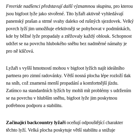
Freeride nadšenci představují další významnou skupinu
, pro kterou
jsou bigfoot lyže jako stvořené. Tito lyžaři aktivně vyhledávají
panenský prašan a strmé svahy daleko od rušných sjezdovek. Velký
povrch lyží jim umožňuje efektivněji se pohybovat v podmínkách,
kde by běžné lyže propadaly a ztěžovaly každý oblouk. Schopnost
udržet se na povrchu hlubokého sněhu bez nadměrné námahy je
pro ně klíčová.
Lyžaři s vyšší hmotností mohou v bigfoot lyžích najít ideálního
partnera pro zimní radovánky. Větší nosná plocha lépe rozloží tlak
na sníh, což znamená menší propadání a komfortnější jízdu.
Zatímco na standardních lyžích by mohli mít problémy s udržením
se na povrchu v hlubším sněhu, bigfoot lyže jim poskytnou
potřebnou podporu a stabilitu.
Začínající backcountry lyžaři
oceňují odpouštějící charakter
těchto lyží. Velká plocha poskytuje větší stabilitu a snižuje