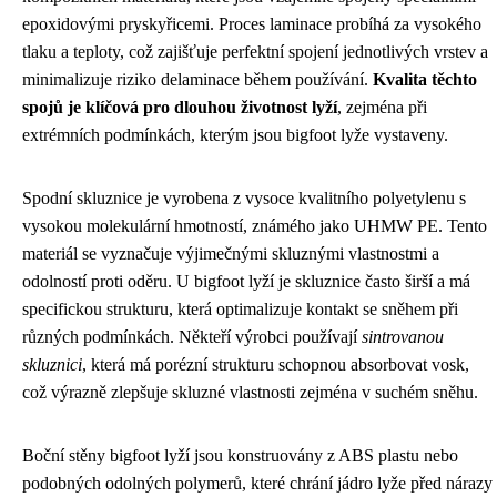
epoxidovými pryskyřicemi. Proces laminace probíhá za vysokého
tlaku a teploty, což zajišťuje perfektní spojení jednotlivých vrstev a
minimalizuje riziko delaminace během používání.
Kvalita těchto
spojů je klíčová pro dlouhou životnost lyží
, zejména při
extrémních podmínkách, kterým jsou bigfoot lyže vystaveny.
Spodní skluznice je vyrobena z vysoce kvalitního polyetylenu s
vysokou molekulární hmotností, známého jako UHMW PE. Tento
materiál se vyznačuje výjimečnými skluznými vlastnostmi a
odolností proti oděru. U bigfoot lyží je skluznice často širší a má
specifickou strukturu, která optimalizuje kontakt se sněhem při
různých podmínkách. Někteří výrobci používají
sintrovanou
skluznici
, která má porézní strukturu schopnou absorbovat vosk,
což výrazně zlepšuje skluzné vlastnosti zejména v suchém sněhu.
Boční stěny bigfoot lyží jsou konstruovány z ABS plastu nebo
podobných odolných polymerů, které chrání jádro lyže před nárazy