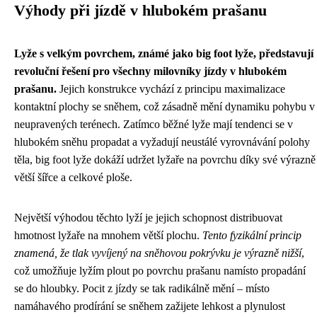
Výhody při jízdě v hlubokém prašanu
Lyže s velkým povrchem, známé jako big foot lyže, představují
revoluční řešení pro všechny milovníky jízdy v hlubokém
prašanu.
Jejich konstrukce vychází z principu maximalizace
kontaktní plochy se sněhem, což zásadně mění dynamiku pohybu v
neupravených terénech. Zatímco běžné lyže mají tendenci se v
hlubokém sněhu propadat a vyžadují neustálé vyrovnávání polohy
těla, big foot lyže dokáží udržet lyžaře na povrchu díky své výrazně
větší šířce a celkové ploše.
Největší výhodou těchto lyží je jejich schopnost distribuovat
hmotnost lyžaře na mnohem větší plochu.
Tento fyzikální princip
znamená, že tlak vyvíjený na sněhovou pokrývku je výrazně nižší
,
což umožňuje lyžím plout po povrchu prašanu namísto propadání
se do hloubky. Pocit z jízdy se tak radikálně mění – místo
namáhavého prodírání se sněhem zažijete lehkost a plynulost