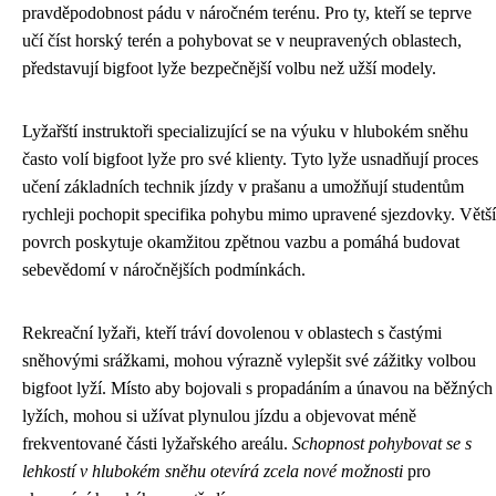
pravděpodobnost pádu v náročném terénu. Pro ty, kteří se teprve
učí číst horský terén a pohybovat se v neupravených oblastech,
představují bigfoot lyže bezpečnější volbu než užší modely.
Lyžařští instruktoři specializující se na výuku v hlubokém sněhu
často volí bigfoot lyže pro své klienty. Tyto lyže usnadňují proces
učení základních technik jízdy v prašanu a umožňují studentům
rychleji pochopit specifika pohybu mimo upravené sjezdovky. Větší
povrch poskytuje okamžitou zpětnou vazbu a pomáhá budovat
sebevědomí v náročnějších podmínkách.
Rekreační lyžaři, kteří tráví dovolenou v oblastech s častými
sněhovými srážkami, mohou výrazně vylepšit své zážitky volbou
bigfoot lyží. Místo aby bojovali s propadáním a únavou na běžných
lyžích, mohou si užívat plynulou jízdu a objevovat méně
frekventované části lyžařského areálu.
Schopnost pohybovat se s
lehkostí v hlubokém sněhu otevírá zcela nové možnosti
pro