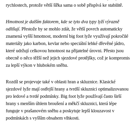
rychlostech, protože větší šířka sama o sobě přispívá ke stabilitě.
Hmotnost je dalším faktorem, kde se tyto dva typy lyží výrazně
odlišují
. Přestože by se mohlo zdát, že větší povrch automaticky
znamená vyšší hmotnost, moderní big foot lyže využívají pokročilé
materiály jako karbon, kevlar nebo speciální lehké dřevěné jádro,
které udržují celkovou hmotnost na přijatelné úrovni. Přesto jsou
obecně o něco těžší než jejich sjezdové protějšky, což je kompromis
za lepší výkon v hlubokém sněhu.
Rozdíl se projevuje také v oblasti hran a skluznice. Klasické
sjezdové lyže mají ostřejší hrany a tvrdší skluznici optimalizovanou
pro ledové a tvrdé podmínky. Big foot lyže používají často širší
hrany s menším úhlem broušení a měkčí skluznici, která lépe
funguje v prašanovém sněhu a poskytuje lepší klouzavost v
podmínkách s vyšším obsahem vlhkosti.