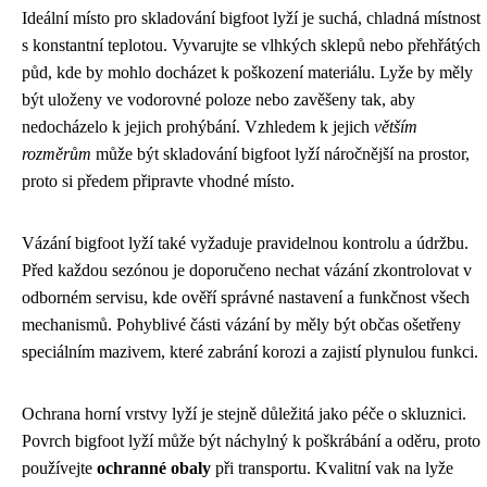
Ideální místo pro skladování bigfoot lyží je suchá, chladná místnost
s konstantní teplotou. Vyvarujte se vlhkých sklepů nebo přehřátých
půd, kde by mohlo docházet k poškození materiálu. Lyže by měly
být uloženy ve vodorovné poloze nebo zavěšeny tak, aby
nedocházelo k jejich prohýbání. Vzhledem k jejich
větším
rozměrům
může být skladování bigfoot lyží náročnější na prostor,
proto si předem připravte vhodné místo.
Vázání bigfoot lyží také vyžaduje pravidelnou kontrolu a údržbu.
Před každou sezónou je doporučeno nechat vázání zkontrolovat v
odborném servisu, kde ověří správné nastavení a funkčnost všech
mechanismů. Pohyblivé části vázání by měly být občas ošetřeny
speciálním mazivem, které zabrání korozi a zajistí plynulou funkci.
Ochrana horní vrstvy lyží je stejně důležitá jako péče o skluznici.
Povrch bigfoot lyží může být náchylný k poškrábání a oděru, proto
používejte
ochranné obaly
při transportu. Kvalitní vak na lyže