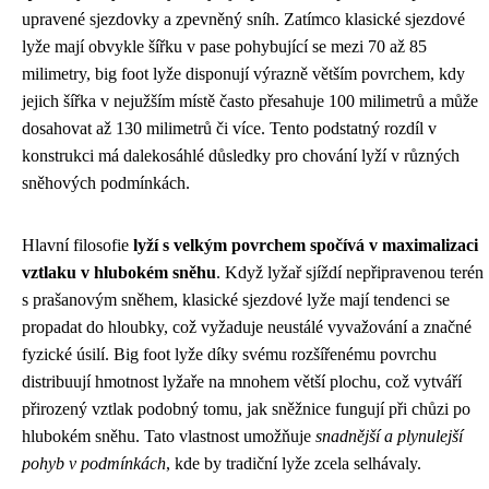
upravené sjezdovky a zpevněný sníh. Zatímco klasické sjezdové
lyže mají obvykle šířku v pase pohybující se mezi 70 až 85
milimetry, big foot lyže disponují výrazně větším povrchem, kdy
jejich šířka v nejužším místě často přesahuje 100 milimetrů a může
dosahovat až 130 milimetrů či více. Tento podstatný rozdíl v
konstrukci má dalekosáhlé důsledky pro chování lyží v různých
sněhových podmínkách.
Hlavní filosofie
lyží s velkým povrchem spočívá v maximalizaci
vztlaku v hlubokém sněhu
. Když lyžař sjíždí nepřipravenou terén
s prašanovým sněhem, klasické sjezdové lyže mají tendenci se
propadat do hloubky, což vyžaduje neustálé vyvažování a značné
fyzické úsilí. Big foot lyže díky svému rozšířenému povrchu
distribuují hmotnost lyžaře na mnohem větší plochu, což vytváří
přirozený vztlak podobný tomu, jak sněžnice fungují při chůzi po
hlubokém sněhu. Tato vlastnost umožňuje
snadnější a plynulejší
pohyb v podmínkách
, kde by tradiční lyže zcela selhávaly.