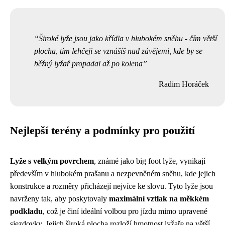
Široké lyže jsou jako křídla v hlubokém sněhu - čím větší
plocha, tím lehčeji se vznášíš nad závějemi, kde by se
běžný lyžař propadal až po kolena
Radim Horáček
Nejlepší terény a podmínky pro použití
Lyže s velkým povrchem
, známé jako big foot lyže, vynikají
především v hlubokém prašanu a nezpevněném sněhu, kde jejich
konstrukce a rozměry přicházejí nejvíce ke slovu. Tyto lyže jsou
navrženy tak, aby poskytovaly
maximální vztlak na měkkém
podkladu
, což je činí ideální volbou pro jízdu mimo upravené
sjezdovky. Jejich široká plocha rozloží hmotnost lyžaře na větší