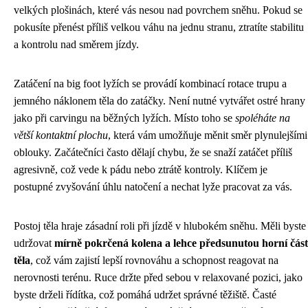
velkých plošinách, které vás nesou nad povrchem sněhu. Pokud se
pokusíte přenést příliš velkou váhu na jednu stranu, ztratíte stabilitu
a kontrolu nad směrem jízdy.
Zatáčení na big foot lyžích se provádí kombinací rotace trupu a
jemného náklonem těla do zatáčky. Není nutné vytvářet ostré hrany
jako při carvingu na běžných lyžích. Místo toho se
spoléháte na
větší kontaktní plochu
, která vám umožňuje měnit směr plynulejšími
oblouky. Začátečníci často dělají chybu, že se snaží zatáčet příliš
agresivně, což vede k pádu nebo ztrátě kontroly. Klíčem je
postupné zvyšování úhlu natočení a nechat lyže pracovat za vás.
Postoj těla hraje zásadní roli při jízdě v hlubokém sněhu. Měli byste
udržovat
mírně pokrčená kolena a lehce předsunutou horní část
těla
, což vám zajistí lepší rovnováhu a schopnost reagovat na
nerovnosti terénu. Ruce držte před sebou v relaxované pozici, jako
byste drželi řídítka, což pomáhá udržet správné těžiště. Časté