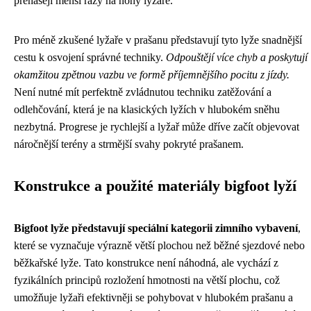
přenášejí menší rázy na nohy lyžaře.
Pro méně zkušené lyžaře v prašanu představují tyto lyže snadnější
cestu k osvojení správné techniky.
Odpouštějí více chyb a poskytují
okamžitou zpětnou vazbu ve formě příjemnějšího pocitu z jízdy.
Není nutné mít perfektně zvládnutou techniku zatěžování a
odlehčování, která je na klasických lyžích v hlubokém sněhu
nezbytná. Progrese je rychlejší a lyžař může dříve začít objevovat
náročnější terény a strmější svahy pokryté prašanem.
Konstrukce a použité materiály bigfoot lyží
Bigfoot lyže představují speciální kategorii zimního vybavení
,
které se vyznačuje výrazně větší plochou než běžné sjezdové nebo
běžkařské lyže. Tato konstrukce není náhodná, ale vychází z
fyzikálních principů rozložení hmotnosti na větší plochu, což
umožňuje lyžaři efektivněji se pohybovat v hlubokém prašanu a