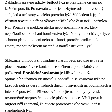
Základem správné údržby bigfoot lyží je pravidelné čištění po
každém použití. Po návratu z hor je nezbytné odstranit veškerý
sníh, led a nečistoty z celého povrchu lyží. Vzhledem k jejich
většímu povrchu
je třeba věnovat čištění více času než u běžných
lyží. Používejte měkkou utěrku nebo speciální kartáč, který
nepoškodí skluznici ani horní vrstvu lyží. Nikdy nenechávejte lyže
schnout přímo u topení nebo na slunci, protože prudké teplotní
změny mohou poškodit materiál a narušit strukturu lyží.
Skluznice bigfoot lyží vyžaduje zvláštní péči, protože její větší
plocha znamená více kontaktu se sněhem a potenciálně více
poškození.
Pravidelné voskování
je klíčové pro udržení
optimálních jízdních vlastností. Doporučuje se voskovat lyže po
každých pěti až deseti jízdních dnech, v závislosti na podmínkách a
intenzitě používání. Při voskování dbejte na to, aby byl vosk
rovnoměrně rozprostřen po celé ploše skluznice. Větší povrch
bigfoot lyží znamená, že budete potřebovat více vosku než u
standardních lyží.