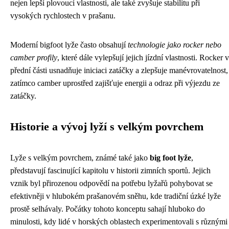
nejen lepší plovoucí vlastnosti, ale také zvyšuje stabilitu při
vysokých rychlostech v prašanu.
Moderní bigfoot lyže často obsahují
technologie jako rocker nebo
camber profily
, které dále vylepšují jejich jízdní vlastnosti. Rocker v
přední části usnadňuje iniciaci zatáčky a zlepšuje manévrovatelnost,
zatímco camber uprostřed zajišťuje energii a odraz při výjezdu ze
zatáčky.
Historie a vývoj lyží s velkým povrchem
Lyže s velkým povrchem, známé také jako
big foot lyže
,
představují fascinující kapitolu v historii zimních sportů. Jejich
vznik byl přirozenou odpovědí na potřebu lyžařů pohybovat se
efektivněji v hlubokém prašanovém sněhu, kde tradiční úzké lyže
prostě selhávaly. Počátky tohoto konceptu sahají hluboko do
minulosti, kdy lidé v horských oblastech experimentovali s různými