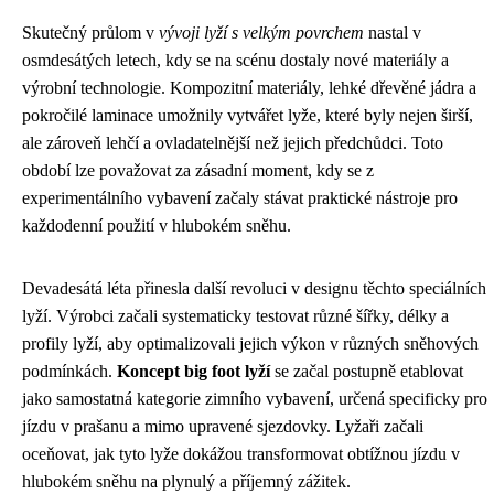
Skutečný průlom v
vývoji lyží s velkým povrchem
nastal v
osmdesátých letech, kdy se na scénu dostaly nové materiály a
výrobní technologie. Kompozitní materiály, lehké dřevěné jádra a
pokročilé laminace umožnily vytvářet lyže, které byly nejen širší,
ale zároveň lehčí a ovladatelnější než jejich předchůdci. Toto
období lze považovat za zásadní moment, kdy se z
experimentálního vybavení začaly stávat praktické nástroje pro
každodenní použití v hlubokém sněhu.
Devadesátá léta přinesla další revoluci v designu těchto speciálních
lyží. Výrobci začali systematicky testovat různé šířky, délky a
profily lyží, aby optimalizovali jejich výkon v různých sněhových
podmínkách.
Koncept big foot lyží
se začal postupně etablovat
jako samostatná kategorie zimního vybavení, určená specificky pro
jízdu v prašanu a mimo upravené sjezdovky. Lyžaři začali
oceňovat, jak tyto lyže dokážou transformovat obtížnou jízdu v
hlubokém sněhu na plynulý a příjemný zážitek.