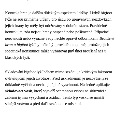
Kontrola hran je dalším důležitým aspektem údržby. I když bigfoot
lyže nejsou primárně určeny pro jízdu po upravených sjezdovkách,
jejich hrany by měly být udržovány v dobrém stavu. Pravidelně
kontrolujte, zda nejsou hrany otupené nebo poškozené. Případné
nerovnosti nebo výrazné vady nechte opravit odborníkem.
Broušení
hran u bigfoot lyží
by mělo být prováděno opatrně, protože jejich
specifická konstrukce může vyžadovat jiný úhel broušení než u
klasických lyží.
Skladování bigfoot lyží během mimo sezónu je kritickým faktorem
ovlivňujícím jejich životnost. Před uskladněním je nezbytné lyže
důkladně vyčistit a nechat je úplně vyschnout. Následně aplikujte
skladovací vosk
, který vytvoří ochrannou vrstvu na skluznici a
zabrání jejímu vysychání a oxidaci. Tento typ vosku se nanáší
silnější vrstvou a před další sezónou se odstraní.