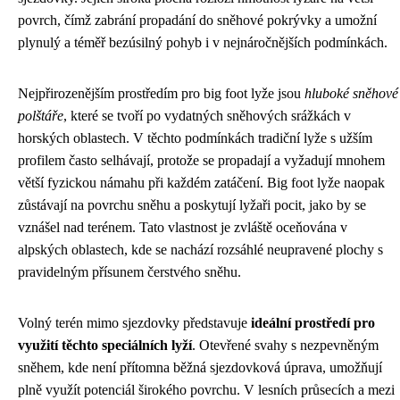
povrch, čímž zabrání propadání do sněhové pokrývky a umožní
plynulý a téměř bezúsilný pohyb i v nejnáročnějších podmínkách.
Nejpřirozenějším prostředím pro big foot lyže jsou
hluboké sněhové
polštáře
, které se tvoří po vydatných sněhových srážkách v
horských oblastech. V těchto podmínkách tradiční lyže s užším
profilem často selhávají, protože se propadají a vyžadují mnohem
větší fyzickou námahu při každém zatáčení. Big foot lyže naopak
zůstávají na povrchu sněhu a poskytují lyžaři pocit, jako by se
vznášel nad terénem. Tato vlastnost je zvláště oceňována v
alpských oblastech, kde se nachází rozsáhlé neupravené plochy s
pravidelným přísunem čerstvého sněhu.
Volný terén mimo sjezdovky představuje
ideální prostředí pro
využití těchto speciálních lyží
. Otevřené svahy s nezpevněným
sněhem, kde není přítomna běžná sjezdovková úprava, umožňují
plně využít potenciál širokého povrchu. V lesních průsecích a mezi