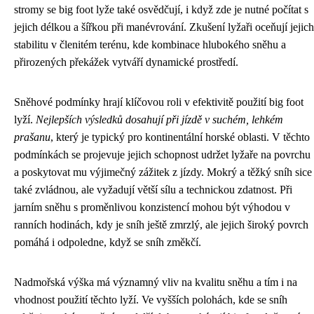
stromy se big foot lyže také osvědčují, i když zde je nutné počítat s
jejich délkou a šířkou při manévrování. Zkušení lyžaři oceňují jejich
stabilitu v členitém terénu, kde kombinace hlubokého sněhu a
přirozených překážek vytváří dynamické prostředí.
Sněhové podmínky hrají klíčovou roli v efektivitě použití big foot
lyží.
Nejlepších výsledků dosahují při jízdě v suchém, lehkém
prašanu
, který je typický pro kontinentální horské oblasti. V těchto
podmínkách se projevuje jejich schopnost udržet lyžaře na povrchu
a poskytovat mu výjimečný zážitek z jízdy. Mokrý a těžký sníh sice
také zvládnou, ale vyžadují větší sílu a technickou zdatnost. Při
jarním sněhu s proměnlivou konzistencí mohou být výhodou v
ranních hodinách, kdy je sníh ještě zmrzlý, ale jejich široký povrch
pomáhá i odpoledne, když se sníh změkčí.
Nadmořská výška má významný vliv na kvalitu sněhu a tím i na
vhodnost použití těchto lyží. Ve vyšších polohách, kde se sníh