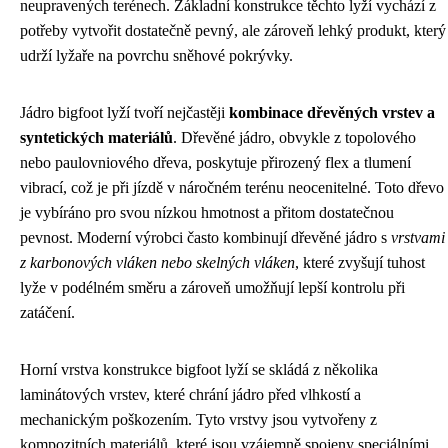
neupravených terénech. Základní konstrukce těchto lyží vychází z
potřeby vytvořit dostatečně pevný, ale zároveň lehký produkt, který
udrží lyžaře na povrchu sněhové pokrývky.
Jádro bigfoot lyží tvoří nejčastěji
kombinace dřevěných vrstev a
syntetických materiálů
. Dřevěné jádro, obvykle z topolového
nebo paulovniového dřeva, poskytuje přirozený flex a tlumení
vibrací, což je při jízdě v náročném terénu neocenitelné. Toto dřevo
je vybíráno pro svou nízkou hmotnost a přitom dostatečnou
pevnost. Moderní výrobci často kombinují dřevěné jádro s
vrstvami
z karbonových vláken nebo skelných vláken
, které zvyšují tuhost
lyže v podélném směru a zároveň umožňují lepší kontrolu při
zatáčení.
Horní vrstva konstrukce bigfoot lyží se skládá z několika
laminátových vrstev, které chrání jádro před vlhkostí a
mechanickým poškozením. Tyto vrstvy jsou vytvořeny z
kompozitních materiálů, které jsou vzájemně spojeny speciálními