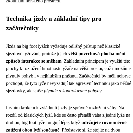
zkoumání horského prostředí.
Technika jízdy a základní tipy pro
začátečníky
Jízda na big foot lyžích vyžaduje odlišný přístup než klasické
sjezdové lyžování, protože jejich
větší povrchová plocha mění
způsob interakce se sněhem
. Základním principem je využití této
plochy k rozložení hmotnosti lyžaře na větší prostor, což umožňuje
plynulý pohyb i v nejhlubším prašanu. Začátečníci by měli nejprve
pochopit, že tyto lyže nevyžadují tak agresivní techniku jako běžné
sjezdovky, ale spíše
plynulé a kontrolované pohyby
.
Prvním krokem k zvládnutí jízdy je správné rozložení váhy. Na
rozdíl od klasických lyží, kde se často přenáší váha z jedné lyže na
druhou, big foot lyže fungují lépe, když
udržujete rovnoměrné
zatížení obou lyží současně
. Představte si, že stojíte na dvou