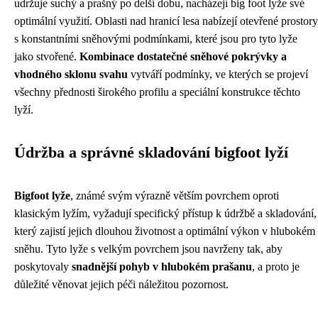
udržuje suchý a prašný po delší dobu, nacházejí big foot lyže své
optimální využití. Oblasti nad hranicí lesa nabízejí otevřené prostory
s konstantními sněhovými podmínkami, které jsou pro tyto lyže
jako stvořené.
Kombinace dostatečné sněhové pokrývky a
vhodného sklonu svahu
vytváří podmínky, ve kterých se projeví
všechny přednosti širokého profilu a speciální konstrukce těchto
lyží.
Údržba a správné skladování bigfoot lyží
Bigfoot lyže
, známé svým výrazně větším povrchem oproti
klasickým lyžím, vyžadují specifický přístup k údržbě a skladování,
který zajistí jejich dlouhou životnost a optimální výkon v hlubokém
sněhu. Tyto lyže s velkým povrchem jsou navrženy tak, aby
poskytovaly
snadnější pohyb v hlubokém prašanu
, a proto je
důležité věnovat jejich péči náležitou pozornost.