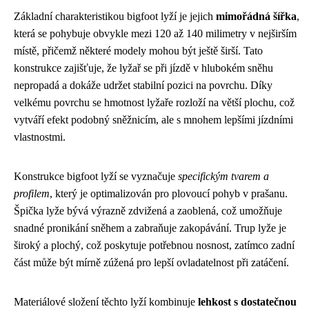
Základní charakteristikou bigfoot lyží je jejich
mimořádná šířka
,
která se pohybuje obvykle mezi 120 až 140 milimetry v nejširším
místě, přičemž některé modely mohou být ještě širší. Tato
konstrukce zajišťuje, že lyžař se při jízdě v hlubokém sněhu
nepropadá a dokáže udržet stabilní pozici na povrchu. Díky
velkému povrchu se hmotnost lyžaře rozloží na větší plochu, což
vytváří efekt podobný sněžnicím, ale s mnohem lepšími jízdními
vlastnostmi.
Konstrukce bigfoot lyží se vyznačuje
specifickým tvarem a
profilem
, který je optimalizován pro plovoucí pohyb v prašanu.
Špička lyže bývá výrazně zdvižená a zaoblená, což umožňuje
snadné pronikání sněhem a zabraňuje zakopávání. Trup lyže je
široký a plochý, což poskytuje potřebnou nosnost, zatímco zadní
část může být mírně zúžená pro lepší ovladatelnost při zatáčení.
Materiálové složení těchto lyží kombinuje
lehkost s dostatečnou