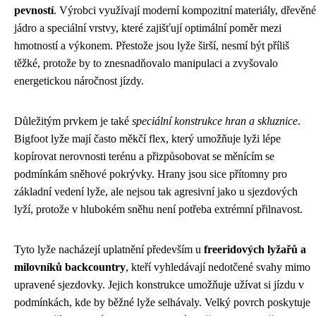
pevností
. Výrobci využívají moderní kompozitní materiály, dřevěné
jádro a speciální vrstvy, které zajišťují optimální poměr mezi
hmotností a výkonem. Přestože jsou lyže širší, nesmí být příliš
těžké, protože by to znesnadňovalo manipulaci a zvyšovalo
energetickou náročnost jízdy.
Důležitým prvkem je také
speciální konstrukce hran a skluznice
.
Bigfoot lyže mají často měkčí flex, který umožňuje lyži lépe
kopírovat nerovnosti terénu a přizpůsobovat se měnícím se
podmínkám sněhové pokrývky. Hrany jsou sice přítomny pro
základní vedení lyže, ale nejsou tak agresivní jako u sjezdových
lyží, protože v hlubokém sněhu není potřeba extrémní přilnavost.
Tyto lyže nacházejí uplatnění především u
freeridových lyžařů a
milovníků backcountry
, kteří vyhledávají nedotčené svahy mimo
upravené sjezdovky. Jejich konstrukce umožňuje užívat si jízdu v
podmínkách, kde by běžné lyže selhávaly. Velký povrch poskytuje