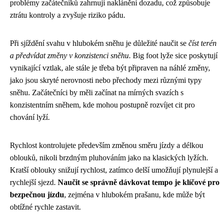
problémy začátečníků zahrnují naklánění dozadu, což způsobuje
ztrátu kontroly a zvyšuje riziko pádu.
Při sjíždění svahu v hlubokém sněhu je důležité naučit se
číst terén
a předvídat změny v konzistenci sněhu
. Big foot lyže sice poskytují
vynikající vztlak, ale stále je třeba být připraven na náhlé změny,
jako jsou skryté nerovnosti nebo přechody mezi různými typy
sněhu. Začátečníci by měli začínat na mírných svazích s
konzistentním sněhem, kde mohou postupně rozvíjet cit pro
chování lyží.
Rychlost kontrolujete především změnou směru jízdy a délkou
oblouků, nikoli brzdným pluhováním jako na klasických lyžích.
Kratší oblouky snižují rychlost, zatímco delší umožňují plynulejší a
rychlejší sjezd.
Naučit se správně dávkovat tempo je klíčové pro
bezpečnou jízdu
, zejména v hlubokém prašanu, kde může být
obtížné rychle zastavit.