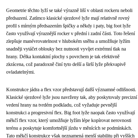
Geometrie těchto lyží se také výrazně liší v oblasti rockeru neboli
předsazení. Zatímco klasické sjezdové lyže mají relativně rovný
profil s mírným předsazením špičky a někdy i paty, big foot lyže
často využívají výraznější rocker v přední i zadní části. Toto řešení
zlepšuje manévrovatelnost v hlubokém sněhu a umožňuje lyžím
snadněji vytáčet oblouky bez nutnosti vyvíjet extrémní tlak na
hrany. Délka kontaktní plochy s povrchem je tak efektivně
zkrácena, což paradoxně činí tyto delší a širší lyže překvapivě
ovladatelnými.
Konstrukce jádra a flex vzor představují další významné odlišnosti.
Klasické sjezdové lyže jsou navrženy tak, aby poskytovaly precizní
vedení hrany na tvrdém podkladu, což vyžaduje pevnější
konstrukci a progresivní flex. Big foot lyže naopak často využívají
měkčí flex vzor, který umožňuje lyžím lépe kopírovat nerovnosti
terénu a poskytuje komfortnější jízdu v měnících se podmínkách.
Tato měkčí konstrukce však neznamená menší stabilitu při vyšších