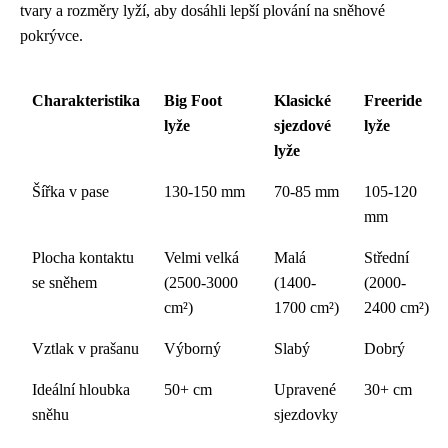
tvary a rozměry lyží, aby dosáhli lepší plování na sněhové
pokrývce.
Charakteristika
Big Foot
Klasické
Freeride
lyže
sjezdové
lyže
lyže
Šířka v pase
130-150 mm
70-85 mm
105-120
mm
Plocha kontaktu
Velmi velká
Malá
Střední
se sněhem
(2500-3000
(1400-
(2000-
cm²)
1700 cm²)
2400 cm²)
Vztlak v prašanu
Výborný
Slabý
Dobrý
Ideální hloubka
50+ cm
Upravené
30+ cm
sněhu
sjezdovky