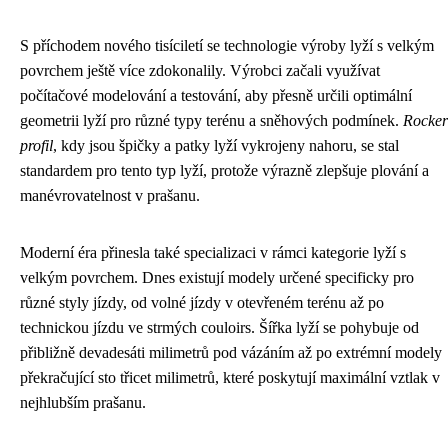
S příchodem nového tisíciletí se technologie výroby lyží s velkým
povrchem ještě více zdokonalily. Výrobci začali využívat
počítačové modelování a testování, aby přesně určili optimální
geometrii lyží pro různé typy terénu a sněhových podmínek.
Rocker
profil
, kdy jsou špičky a patky lyží vykrojeny nahoru, se stal
standardem pro tento typ lyží, protože výrazně zlepšuje plování a
manévrovatelnost v prašanu.
Moderní éra přinesla také specializaci v rámci kategorie lyží s
velkým povrchem. Dnes existují modely určené specificky pro
různé styly jízdy, od volné jízdy v otevřeném terénu až po
technickou jízdu ve strmých couloirs. Šířka lyží se pohybuje od
přibližně devadesáti milimetrů pod vázáním až po extrémní modely
překračující sto třicet milimetrů, které poskytují maximální vztlak v
nejhlubším prašanu.