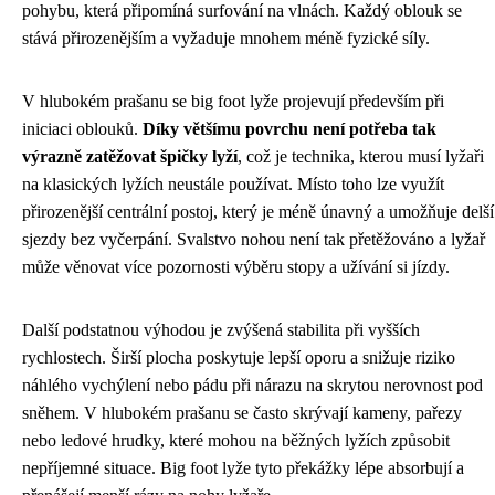
pohybu, která připomíná surfování na vlnách. Každý oblouk se
stává přirozenějším a vyžaduje mnohem méně fyzické síly.
V hlubokém prašanu se big foot lyže projevují především při
iniciaci oblouků.
Díky většímu povrchu není potřeba tak
výrazně zatěžovat špičky lyží
, což je technika, kterou musí lyžaři
na klasických lyžích neustále používat. Místo toho lze využít
přirozenější centrální postoj, který je méně únavný a umožňuje delší
sjezdy bez vyčerpání. Svalstvo nohou není tak přetěžováno a lyžař
může věnovat více pozornosti výběru stopy a užívání si jízdy.
Další podstatnou výhodou je zvýšená stabilita při vyšších
rychlostech. Širší plocha poskytuje lepší oporu a snižuje riziko
náhlého vychýlení nebo pádu při nárazu na skrytou nerovnost pod
sněhem. V hlubokém prašanu se často skrývají kameny, pařezy
nebo ledové hrudky, které mohou na běžných lyžích způsobit
nepříjemné situace. Big foot lyže tyto překážky lépe absorbují a