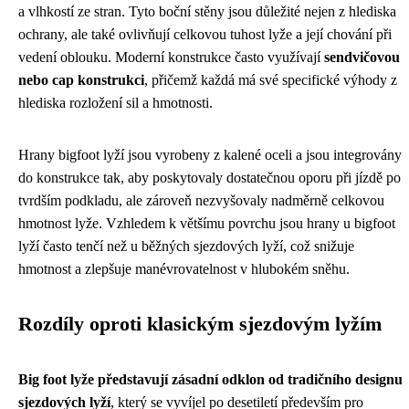
a vlhkostí ze stran. Tyto boční stěny jsou důležité nejen z hlediska
ochrany, ale také ovlivňují celkovou tuhost lyže a její chování při
vedení oblouku. Moderní konstrukce často využívají
sendvičovou
nebo cap konstrukci
, přičemž každá má své specifické výhody z
hlediska rozložení sil a hmotnosti.
Hrany bigfoot lyží jsou vyrobeny z kalené oceli a jsou integrovány
do konstrukce tak, aby poskytovaly dostatečnou oporu při jízdě po
tvrdším podkladu, ale zároveň nezvyšovaly nadměrně celkovou
hmotnost lyže. Vzhledem k většímu povrchu jsou hrany u bigfoot
lyží často tenčí než u běžných sjezdových lyží, což snižuje
hmotnost a zlepšuje manévrovatelnost v hlubokém sněhu.
Rozdíly oproti klasickým sjezdovým lyžím
Big foot lyže představují zásadní odklon od tradičního designu
sjezdových lyží
, který se vyvíjel po desetiletí především pro