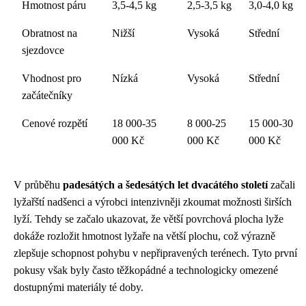
Hmotnost páru
3,5-4,5 kg
2,5-3,5 kg
3,0-4,0 kg
Obratnost na
Nižší
Vysoká
Střední
sjezdovce
Vhodnost pro
Nízká
Vysoká
Střední
začátečníky
Cenové rozpětí
18 000-35
8 000-25
15 000-30
000 Kč
000 Kč
000 Kč
V průběhu
padesátých a šedesátých let dvacátého století
začali
lyžařští nadšenci a výrobci intenzivněji zkoumat možnosti širších
lyží. Tehdy se začalo ukazovat, že větší povrchová plocha lyže
dokáže rozložit hmotnost lyžaře na větší plochu, což výrazně
zlepšuje schopnost pohybu v nepřipravených terénech. Tyto první
pokusy však byly často těžkopádné a technologicky omezené
dostupnými materiály té doby.