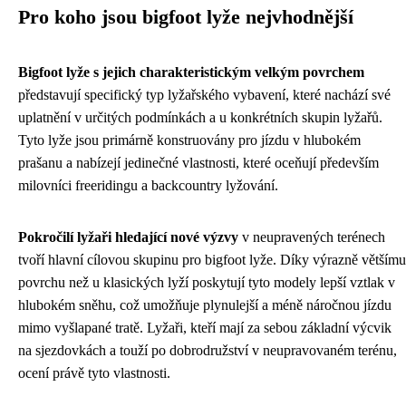
Pro koho jsou bigfoot lyže nejvhodnější
Bigfoot lyže s jejich charakteristickým velkým povrchem
představují specifický typ lyžařského vybavení, které nachází své
uplatnění v určitých podmínkách a u konkrétních skupin lyžařů.
Tyto lyže jsou primárně konstruovány pro jízdu v hlubokém
prašanu a nabízejí jedinečné vlastnosti, které oceňují především
milovníci freeridingu a backcountry lyžování.
Pokročilí lyžaři hledající nové výzvy
v neupravených terénech
tvoří hlavní cílovou skupinu pro bigfoot lyže. Díky výrazně většímu
povrchu než u klasických lyží poskytují tyto modely lepší vztlak v
hlubokém sněhu, což umožňuje plynulejší a méně náročnou jízdu
mimo vyšlapané tratě. Lyžaři, kteří mají za sebou základní výcvik
na sjezdovkách a touží po dobrodružství v neupravovaném terénu,
ocení právě tyto vlastnosti.