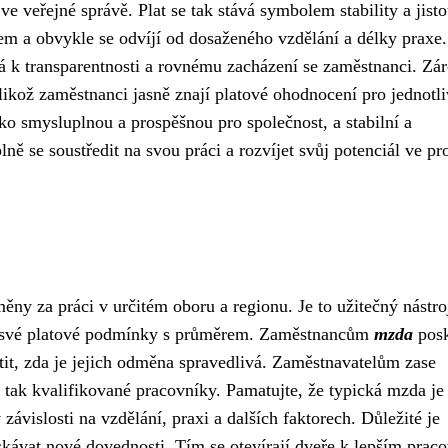
e veřejné správě. Plat se tak stává symbolem stability a jisto
em a obvykle se odvíjí od dosaženého vzdělání a délky praxe.
vá k transparentnosti a rovnému zacházení se zaměstnanci. Zá
ikož zaměstnanci jasně znají platové ohodnocení pro jednotl
ko smysluplnou a prospěšnou pro společnost, a stabilní a
ně se soustředit na svou práci a rozvíjet svůj potenciál ve pr
ny za práci v určitém oboru a regionu. Je to užitečný nástro
nat své platové podmínky s průměrem. Zaměstnancům
mzda
posk
tit, zda je jejich odměna spravedlivá. Zaměstnavatelům zase
 tak kvalifikované pracovníky. Pamatujte, že typická mzda je
závislosti na vzdělání, praxi a dalších faktorech. Důležité je
ískávat nové dovednosti. Tím se otevírají dveře k lepším prac