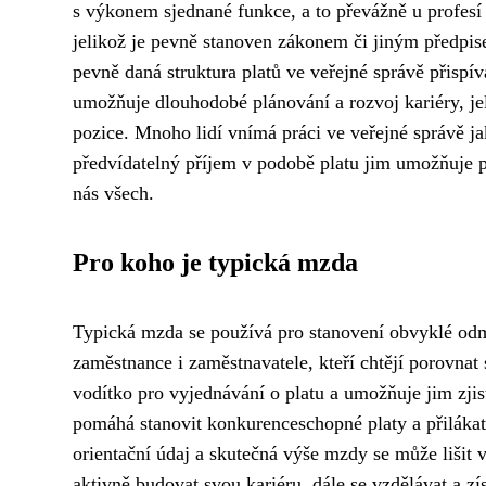
s výkonem sjednané funkce, a to převážně u profesí v
jelikož je pevně stanoven zákonem či jiným předpis
pevně daná struktura platů ve veřejné správě přispí
umožňuje dlouhodobé plánování a rozvoj kariéry, jel
pozice. Mnoho lidí vnímá práci ve veřejné správě ja
předvídatelný příjem v podobě platu jim umožňuje pl
nás všech.
Pro koho je typická mzda
Typická mzda se používá pro stanovení obvyklé odmě
zaměstnance i zaměstnavatele, kteří chtějí porov
vodítko pro vyjednávání o platu a umožňuje jim zjis
pomáhá stanovit konkurenceschopné platy a přilákat
orientační údaj a skutečná výše mzdy se může lišit v 
aktivně budovat svou kariéru, dále se vzdělávat a z