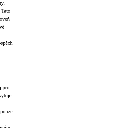
ty,
 Tato
roveň
ivé
ospěch
j pro
ytuje
 pouze
ovním