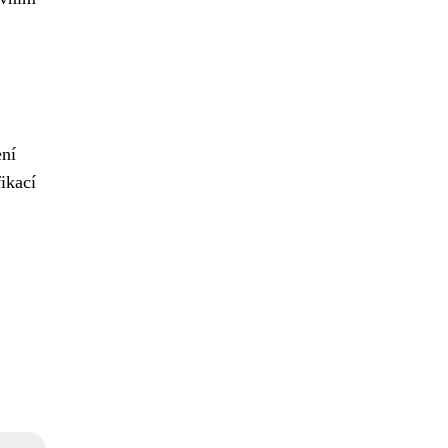
ení
ikací