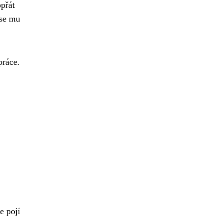
opřát
 se mu
práce.
e pojí