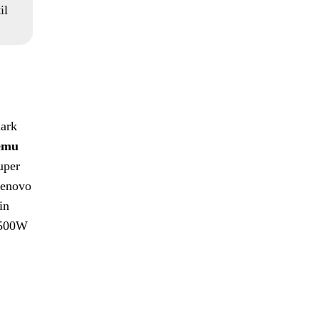
il
mark
ému
uper
Lenovo
in
k 500W