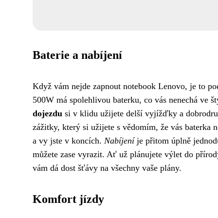
Baterie a nabíjení
Když vám nejde zapnout notebook Lenovo, je to podo
500W má spolehlivou baterku, co vás nenechá ve š
dojezdu
si v klidu užijete delší vyjížďky a dobrodruž
zážitky, který si užijete s vědomím, že vás baterka
a vy jste v koncích.
Nabíjení
je přitom úplně jednodu
můžete zase vyrazit. Ať už plánujete výlet do přír
vám dá dost šťávy na všechny vaše plány.
Komfort jízdy