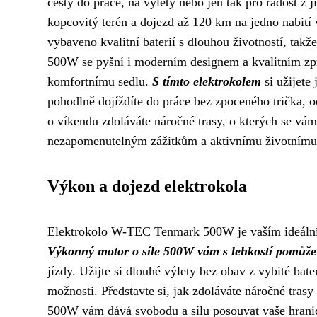
cesty do práce, na výlety nebo jen tak pro radost 
kopcovitý terén a dojezd až 120 km na jedno nabití
vybaveno kvalitní baterií s dlouhou životností, tak
500W se pyšní i moderním designem a kvalitním zpr
komfortnímu sedlu.
S tímto elektrokolem
si užijete 
pohodlně dojíždíte do práce bez zpoceného trička, 
o víkendu zdoláváte náročné trasy, o kterých se vám
nezapomenutelným zážitkům a aktivnímu životnímu 
Výkon a dojezd elektrokola
Elektrokolo W-TEC Tenmark 500W je vaším ideálním
Výkonný motor o síle 500W vám s lehkostí pomůže 
jízdy. Užijte si dlouhé výlety bez obav z vybité bate
možnosti. Představte si, jak zdoláváte náročné tras
500W vám dává svobodu a sílu posouvat vaše hrani