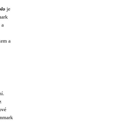
olo
je
mark
 a
kem a
í.
z
ové
Tenmark