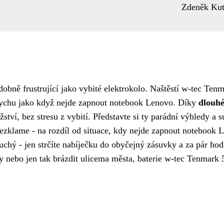
Zdeněk Kut
bně frustrující jako vybité elektrokolo. Naštěstí w-tec Ten
tychu jako když
nejde zapnout notebook Lenovo
. Díky
dlouh
ství, bez stresu z vybití. Představte si ty parádní výhledy a s
 nezklame - na rozdíl od situace, kdy nejde zapnout notebook 
chý - jen strčíte nabíječku do obyčejný zásuvky a za pár hod
ody nebo jen tak brázdit ulicema města, baterie w-tec Tenmar