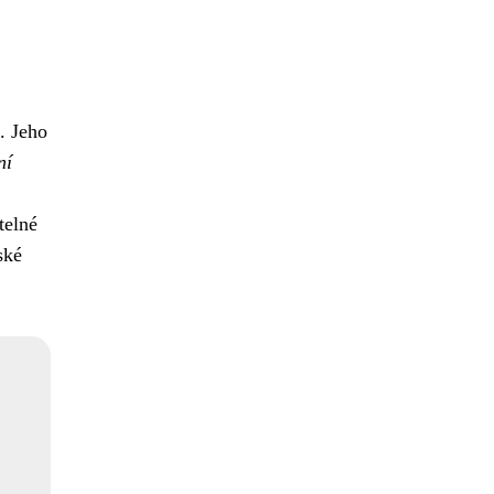
. Jeho
ní
telné
ské
.