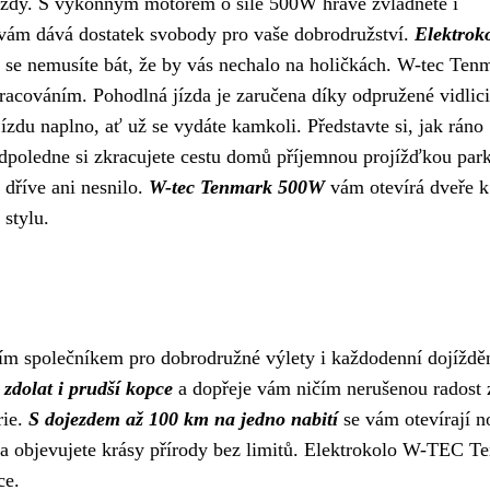
z jízdy. S výkonným motorem o síle 500W hravě zvládnete i
 vám dává dostatek svobody pro vaše dobrodružství.
Elektrok
že se nemusíte bát, že by vás nechalo na holičkách. W-tec Ten
acováním. Pohodlná jízda je zaručena díky odpružené vidlici
jízdu naplno, ať už se vydáte kamkoli. Představte si, jak ráno
odpoledne si zkracujete cestu domů příjemnou projížďkou par
 dříve ani nesnilo.
W-tec Tenmark 500W
vám otevírá dveře k
stylu.
 společníkem pro dobrodružné výlety i každodenní dojížděn
zdolat i prudší kopce
a dopřeje vám ničím nerušenou radost 
rie.
S dojezdem až 100 km na jedno nabití
se vám otevírají n
y a objevujete krásy přírody bez limitů. Elektrokolo W-TEC 
ce.