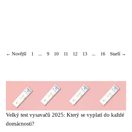
← Novější
1
...
9
10
11
12
13
...
16
Starší →
Velký test vysavačů 2025: Který se vyplatí do každé
domácnosti?